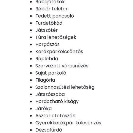
Babajátékok
Bébiőr telefon
Fedett pancsoló
Fürdetőkád
Játszótér
Túra lehetőségek
Horgászás
Kerékpárkölcsönzés
Röplabda
Szervezett városnézés
Saját parkoló
Filagória
Szalonnasütési lehetőség
Játszószoba
Hordozható kiságy
Járóka
Asztali etetőszék
Gyerekkerékpár kölcsönzés
Dézsafürdő