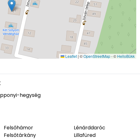
Leaflet
|
©
OpenStreetMap
- ©
HelloBükk
k
pponyi-hegység
Felsőhámor
Lénárddaróc
Felsőtárkány
Lillafüred