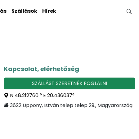
gás
Szállások
Hírek
Kapcsolat, elérhetőség
SZÁLLÁST SZERETNÉK FOGLALNI
N 48.212760 ° E 20.436037°
3622 Uppony, Istvàn telep telep 29., Magyarország