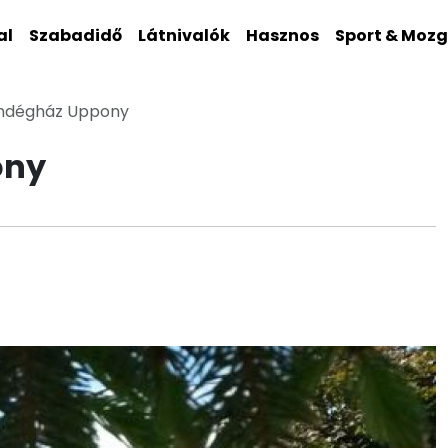
al
Szabadidő
Látnivalók
Hasznos
Sport & Moz
endégház Uppony
ony