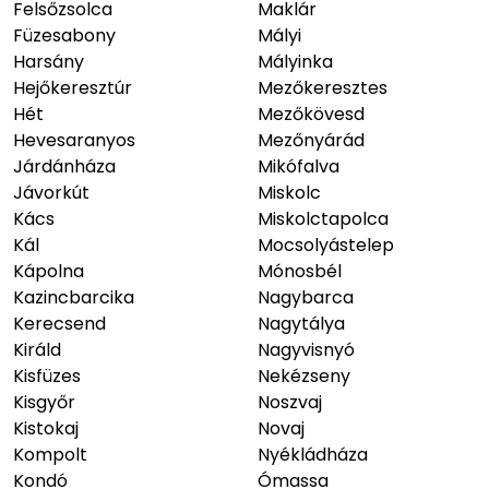
Felsőzsolca
Maklár
Füzesabony
Mályi
Harsány
Mályinka
Hejőkeresztúr
Mezőkeresztes
Hét
Mezőkövesd
Hevesaranyos
Mezőnyárád
Járdánháza
Mikófalva
Jávorkút
Miskolc
Kács
Miskolctapolca
Kál
Mocsolyástelep
Kápolna
Mónosbél
Kazincbarcika
Nagybarca
Kerecsend
Nagytálya
Királd
Nagyvisnyó
Kisfüzes
Nekézseny
Kisgyőr
Noszvaj
Kistokaj
Novaj
Kompolt
Nyékládháza
Kondó
Ómassa