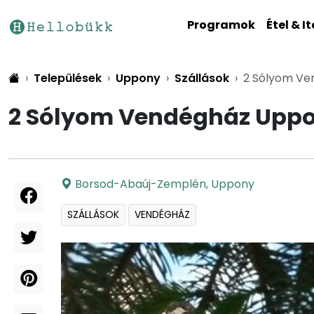
Programok
Étel & It
Települések
Uppony
Szállások
2 Sólyom V
2 Sólyom Vendégház Upp
Borsod-Abaúj-Zemplén
,
Uppony
SZÁLLÁSOK
VENDÉGHÁZ