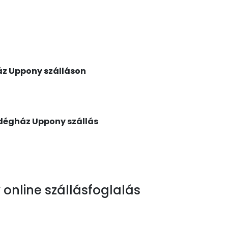
áz Uppony szálláson
ndégház Uppony szállás
nline szállásfoglalás