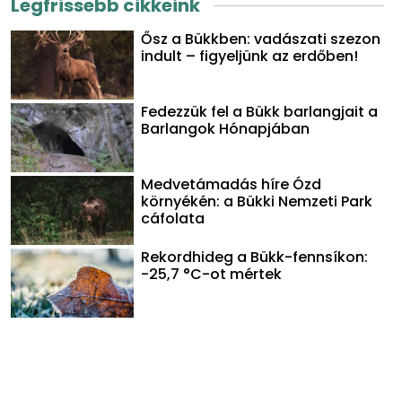
Legfrissebb cikkeink
Ősz a Bükkben: vadászati szezon
indult – figyeljünk az erdőben!
Fedezzük fel a Bükk barlangjait a
Barlangok Hónapjában
Medvetámadás híre Ózd
környékén: a Bükki Nemzeti Park
cáfolata
Rekordhideg a Bükk-fennsíkon:
-25,7 °C-ot mértek