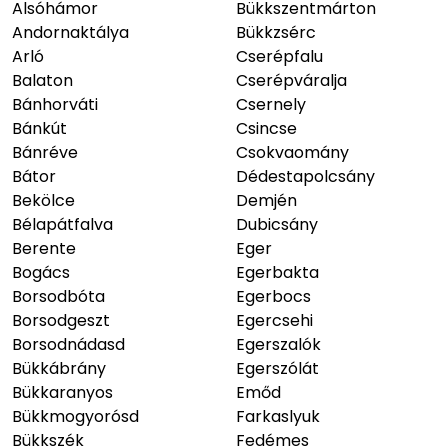
Alsóhámor
Bükkszentmárton
Andornaktálya
Bükkzsérc
Arló
Cserépfalu
Balaton
Cserépváralja
Bánhorváti
Csernely
Bánkút
Csincse
Bánréve
Csokvaomány
Bátor
Dédestapolcsány
Bekölce
Demjén
Bélapátfalva
Dubicsány
Berente
Eger
Bogács
Egerbakta
Borsodbóta
Egerbocs
Borsodgeszt
Egercsehi
Borsodnádasd
Egerszalók
Bükkábrány
Egerszólát
Bükkaranyos
Emőd
Bükkmogyorósd
Farkaslyuk
Bükkszék
Fedémes