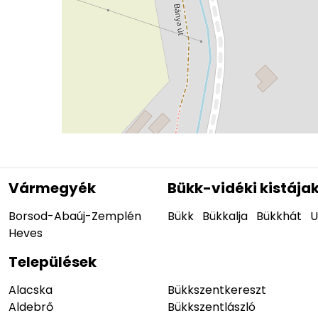
Vármegyék
Bükk-vidéki kistája
Borsod-Abaúj-Zemplén
Bükk
Bükkalja
Bükkhát
U
Heves
Települések
Alacska
Bükkszentkereszt
Aldebrő
Bükkszentlászló