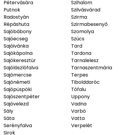
Pétervására
Szihalom
Putnok
Szilvásvárad
Radostyán
Szirma
Répáshuta
Szirmabesenyő
Sajóbábony
Szomolya
Sajóecseg
Szúcs
Sajóivánka
Tard
Sajókápolna
Tardona
Sajókeresztúr
Tarnalelesz
Sajólászlófalva
Tarnaszentmária
Sajómercse
Terpes
Sajónémeti
Tibolddaróc
Sajópüspöki
Tófalu
Sajószentpéter
Uppony
Sajóvelezd
Vadna
Sály
Varbó
Sáta
Vatta
Serényfalva
Verpelét
Sirok