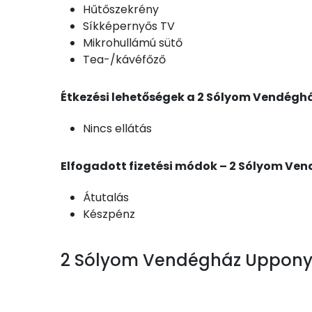
Hűtőszekrény
Síkképernyős TV
Mikrohullámú sütő
Tea-/kávéfőző
Étkezési lehetőségek a 2 Sólyom Vendégh
Nincs ellátás
Elfogadott fizetési módok – 2 Sólyom Ve
Átutalás
Készpénz
2 Sólyom Vendégház Uppony o