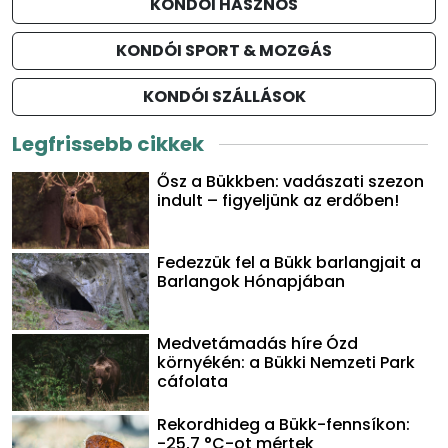
KONDÓI HASZNOS
KONDÓI SPORT & MOZGÁS
KONDÓI SZÁLLÁSOK
Legfrissebb cikkek
Ősz a Bükkben: vadászati szezon
indult – figyeljünk az erdőben!
Fedezzük fel a Bükk barlangjait a
Barlangok Hónapjában
Medvetámadás híre Ózd
környékén: a Bükki Nemzeti Park
cáfolata
Rekordhideg a Bükk-fennsíkon:
-25,7 °C-ot mértek