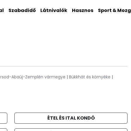
al
Szabadidő
Látnivalók
Hasznos
Sport & Moz
orsod-Abaúj-Zemplén vármegye
|
Bükkhát és környéke
|
ÉTEL ÉS ITAL KONDÓ