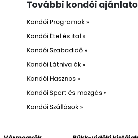
További kondói ajánlat
Kondói Programok »
Kondói Étel és ital »
Kondói Szabadidő »
Kondói Látnivalók »
Kondói Hasznos »
Kondói Sport és mozgás »
Kondói Szállások »
Vármegyék
Bükk-vidéki kistája