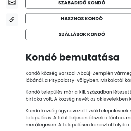
SZABADIDŐ KONDÓ
HASZNOS KONDÓ
SZÁLLÁSOK KONDÓ
Kondó bemutatása
Kondó község Borsod-Abaúj-Zemplén vármegye
lábánál, a Pitypalatty-völgyben. Miskolctól kö
Kondó település már a XIII. században létezet
birtoka volt. A község nevét az oklevelekben 
Kondó község úgynevezett zsáktelepülésnek s
település is. A falut teljesen átszeli a főutca
merőlegesen. A településen keresztül folyik a