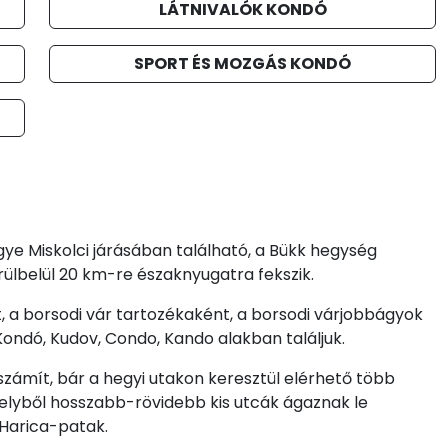
LÁTNIVALÓK KONDÓ
SPORT ÉS MOZGÁS KONDÓ
 Miskolci járásában található, a Bükk hegység
rülbelül 20 km-re északnyugatra fekszik.
t, a borsodi vár tartozékaként, a borsodi várjobbágyok
Kondó, Kudov, Condo, Kando alakban találjuk.
zámít, bár a hegyi utakon keresztül elérhető több
, melyből hosszabb-rövidebb kis utcák ágaznak le
 Harica-patak.