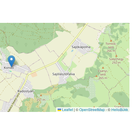
Leaflet
|
©
OpenStreetMap
- ©
HelloBükk