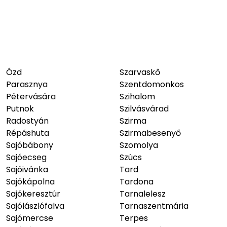
Ózd
Szarvaskő
Parasznya
Szentdomonkos
Pétervására
Szihalom
Putnok
Szilvásvárad
Radostyán
Szirma
Répáshuta
Szirmabesenyő
Sajóbábony
Szomolya
Sajóecseg
Szúcs
Sajóivánka
Tard
Sajókápolna
Tardona
Sajókeresztúr
Tarnalelesz
Sajólászlófalva
Tarnaszentmária
Sajómercse
Terpes