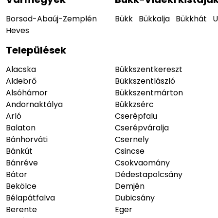
Borsod-Abaúj-Zemplén
Bükk
Bükkalja
Bükkhát
U
Heves
Települések
Alacska
Bükkszentkereszt
Aldebrő
Bükkszentlászló
Alsóhámor
Bükkszentmárton
Andornaktálya
Bükkzsérc
Arló
Cserépfalu
Balaton
Cserépváralja
Bánhorváti
Csernely
Bánkút
Csincse
Bánréve
Csokvaomány
Bátor
Dédestapolcsány
Bekölce
Demjén
Bélapátfalva
Dubicsány
Berente
Eger