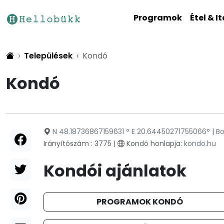
Programok
Étel & It
Települések
Kondó
Kondó
N 48.18736867159631 ° E 20.64450271755066°
|
B
Irányítószám : 3775 |
Kondó honlapja:
kondo.hu
Kondói ajánlatok
PROGRAMOK KONDÓ