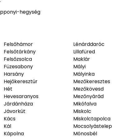
pponyi-hegység
Felsőhámor
Lénárddaróc
Felsőtárkány
Lillafüred
Felsőzsolca
Maklár
Füzesabony
Mályi
Harsány
Mályinka
Hejőkeresztúr
Mezőkeresztes
Hét
Mezőkövesd
Hevesaranyos
Mezőnyárád
Járdánháza
Mikófalva
Jávorkút
Miskolc
Kács
Miskolctapolca
Kál
Mocsolyástelep
Kápolna
Mónosbél