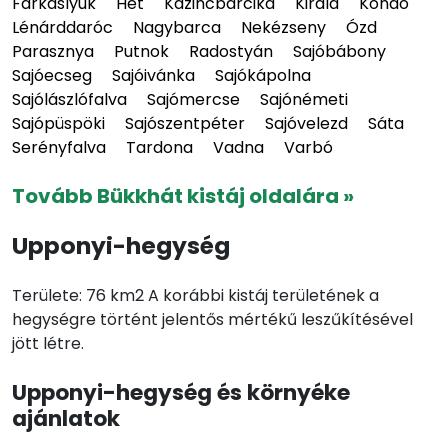
Farkaslyuk
Hét
Kazincbarcika
Királd
Kondó
Lénárddaróc
Nagybarca
Nekézseny
Ózd
Parasznya
Putnok
Radostyán
Sajóbábony
Sajóecseg
Sajóivánka
Sajókápolna
Sajólászlófalva
Sajómercse
Sajónémeti
Sajópüspöki
Sajószentpéter
Sajóvelezd
Sáta
Serényfalva
Tardona
Vadna
Varbó
Tovább Bükkhát kistáj oldalára »
Upponyi-hegység
Területe: 76 km2 A korábbi kistáj területének a
hegységre történt jelentős mértékű leszűkítésével
jött létre.
Upponyi-hegység és környéke
ajánlatok