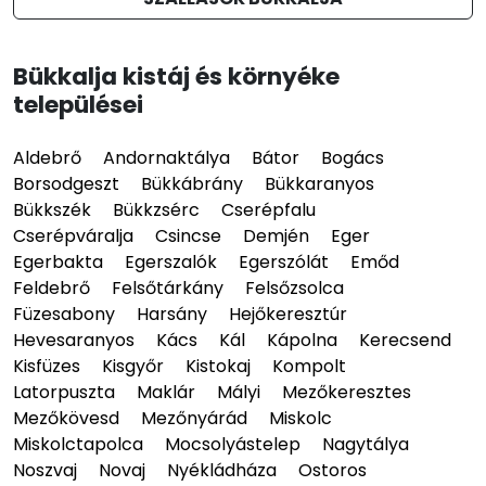
Bükkalja kistáj és környéke
települései
Aldebrő
Andornaktálya
Bátor
Bogács
Borsodgeszt
Bükkábrány
Bükkaranyos
Bükkszék
Bükkzsérc
Cserépfalu
Cserépváralja
Csincse
Demjén
Eger
Egerbakta
Egerszalók
Egerszólát
Emőd
Feldebrő
Felsőtárkány
Felsőzsolca
Füzesabony
Harsány
Hejőkeresztúr
Hevesaranyos
Kács
Kál
Kápolna
Kerecsend
Kisfüzes
Kisgyőr
Kistokaj
Kompolt
Latorpuszta
Maklár
Mályi
Mezőkeresztes
Mezőkövesd
Mezőnyárád
Miskolc
Miskolctapolca
Mocsolyástelep
Nagytálya
Noszvaj
Novaj
Nyékládháza
Ostoros