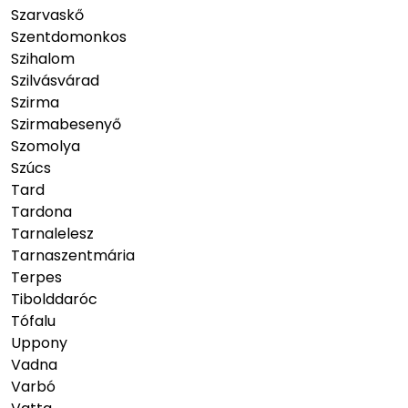
Szarvaskő
Szentdomonkos
Szihalom
Szilvásvárad
Szirma
Szirmabesenyő
Szomolya
Szúcs
Tard
Tardona
Tarnalelesz
Tarnaszentmária
Terpes
Tibolddaróc
Tófalu
Uppony
Vadna
Varbó