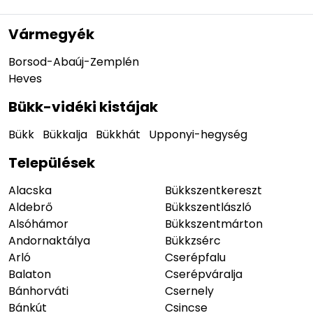
Vármegyék
Borsod-Abaúj-Zemplén
Heves
Bükk-vidéki kistájak
Bükk
Bükkalja
Bükkhát
Upponyi-hegység
Települések
Alacska
Bükkszentkereszt
Aldebrő
Bükkszentlászló
Alsóhámor
Bükkszentmárton
Andornaktálya
Bükkzsérc
Arló
Cserépfalu
Balaton
Cserépváralja
Bánhorváti
Csernely
Bánkút
Csincse