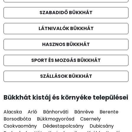
SZABADIDŐ BÜKKHÁT
LÁTNIVALÓK BÜKKHÁT
HASZNOS BÜKKHÁT
SPORT ÉS MOZGÁS BÜKKHÁT
SZÁLLÁSOK BÜKKHÁT
Bükkhát kistáj és környéke települései
Alacska
Arló
Bánhorváti
Bánréve
Berente
Borsodbóta
Bükkmogyorósd
Csernely
Csokvaomány
Dédestapolcsány
Dubicsány