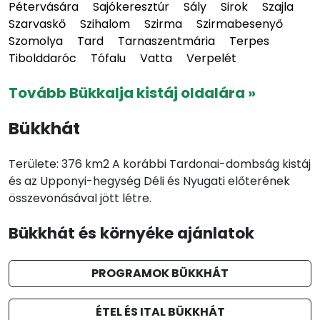
Pétervására
Sajókeresztúr
Sály
Sirok
Szajla
Szarvaskő
Szihalom
Szirma
Szirmabesenyő
Szomolya
Tard
Tarnaszentmária
Terpes
Tibolddaróc
Tófalu
Vatta
Verpelét
Tovább Bükkalja kistáj oldalára »
Bükkhát
Területe: 376 km2 A korábbi Tardonai-dombság kistáj
és az Upponyi-hegység Déli és Nyugati előterének
összevonásával jött létre.
Bükkhát és környéke ajánlatok
PROGRAMOK BÜKKHÁT
ÉTEL ÉS ITAL BÜKKHÁT