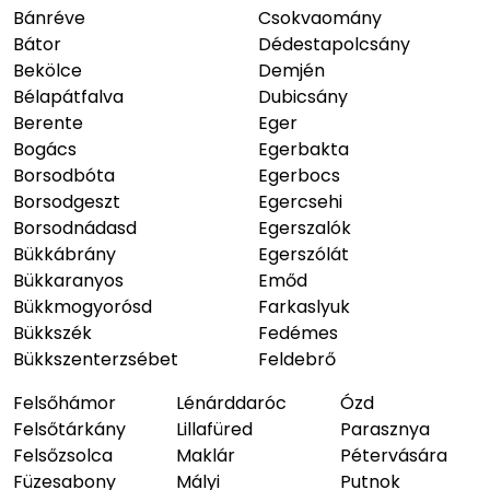
Bánréve
Csokvaomány
Bátor
Dédestapolcsány
Bekölce
Demjén
Bélapátfalva
Dubicsány
Berente
Eger
Bogács
Egerbakta
Borsodbóta
Egerbocs
Borsodgeszt
Egercsehi
Borsodnádasd
Egerszalók
Bükkábrány
Egerszólát
Bükkaranyos
Emőd
Bükkmogyorósd
Farkaslyuk
Bükkszék
Fedémes
Bükkszenterzsébet
Feldebrő
Felsőhámor
Lénárddaróc
Ózd
Felsőtárkány
Lillafüred
Parasznya
Felsőzsolca
Maklár
Pétervására
Füzesabony
Mályi
Putnok