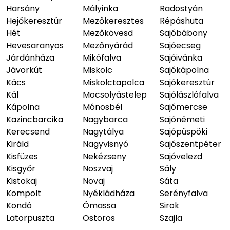
Harsány
Mályinka
Radostyán
Hejőkeresztúr
Mezőkeresztes
Répáshuta
Hét
Mezőkövesd
Sajóbábony
Hevesaranyos
Mezőnyárád
Sajóecseg
Járdánháza
Mikófalva
Sajóivánka
Jávorkút
Miskolc
Sajókápolna
Kács
Miskolctapolca
Sajókeresztúr
Kál
Mocsolyástelep
Sajólászlófalva
Kápolna
Mónosbél
Sajómercse
Kazincbarcika
Nagybarca
Sajónémeti
Kerecsend
Nagytálya
Sajópüspöki
Királd
Nagyvisnyó
Sajószentpéter
Kisfüzes
Nekézseny
Sajóvelezd
Kisgyőr
Noszvaj
Sály
Kistokaj
Novaj
Sáta
Kompolt
Nyékládháza
Serényfalva
Kondó
Ómassa
Sirok
Latorpuszta
Ostoros
Szajla