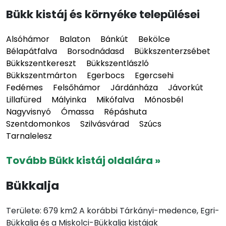
Bükk kistáj és környéke települései
Alsóhámor
Balaton
Bánkút
Bekölce
Bélapátfalva
Borsodnádasd
Bükkszenterzsébet
Bükkszentkereszt
Bükkszentlászló
Bükkszentmárton
Egerbocs
Egercsehi
Fedémes
Felsőhámor
Járdánháza
Jávorkút
Lillafüred
Mályinka
Mikófalva
Mónosbél
Nagyvisnyó
Ómassa
Répáshuta
Szentdomonkos
Szilvásvárad
Szúcs
Tarnalelesz
Tovább Bükk kistáj oldalára »
Bükkalja
Területe: 679 km2 A korábbi Tárkányi-medence, Egri-
Bükkalja és a Miskolci-Bükkalja kistájak