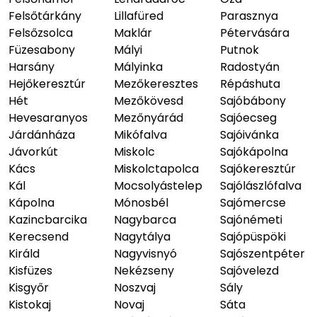
Felsőtárkány
Lillafüred
Parasznya
Felsőzsolca
Maklár
Pétervására
Füzesabony
Mályi
Putnok
Harsány
Mályinka
Radostyán
Hejőkeresztúr
Mezőkeresztes
Répáshuta
Hét
Mezőkövesd
Sajóbábony
Hevesaranyos
Mezőnyárád
Sajóecseg
Járdánháza
Mikófalva
Sajóivánka
Jávorkút
Miskolc
Sajókápolna
Kács
Miskolctapolca
Sajókeresztúr
Kál
Mocsolyástelep
Sajólászlófalva
Kápolna
Mónosbél
Sajómercse
Kazincbarcika
Nagybarca
Sajónémeti
Kerecsend
Nagytálya
Sajópüspöki
Királd
Nagyvisnyó
Sajószentpéter
Kisfüzes
Nekézseny
Sajóvelezd
Kisgyőr
Noszvaj
Sály
Kistokaj
Novaj
Sáta