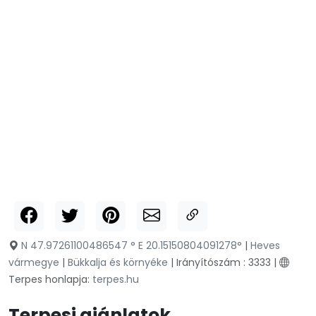
N 47.97261100486547 ° E 20.15150804091278°
|
Heves
vármegye
|
Bükkalja és környéke
| Irányítószám : 3333 |
Terpes honlapja:
terpes.hu
Terpesi ajánlatok