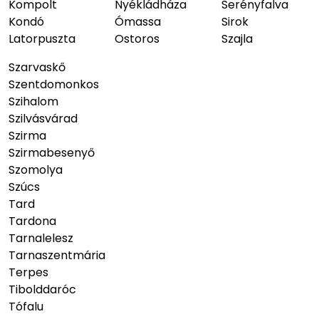
Kompolt
Nyékládháza
Serényfalva
Kondó
Ómassa
Sirok
Latorpuszta
Ostoros
Szajla
Szarvaskő
Szentdomonkos
Szihalom
Szilvásvárad
Szirma
Szirmabesenyő
Szomolya
Szúcs
Tard
Tardona
Tarnalelesz
Tarnaszentmária
Terpes
Tibolddaróc
Tófalu