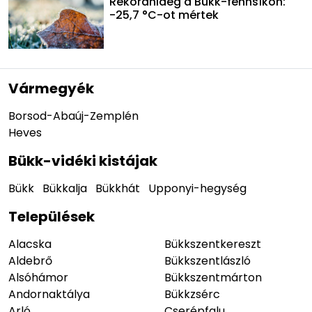
Rekordhideg a Bükk-fennsíkon:
-25,7 °C-ot mértek
Vármegyék
Borsod-Abaúj-Zemplén
Heves
Bükk-vidéki kistájak
Bükk
Bükkalja
Bükkhát
Upponyi-hegység
Települések
Alacska
Bükkszentkereszt
Aldebrő
Bükkszentlászló
Alsóhámor
Bükkszentmárton
Andornaktálya
Bükkzsérc
Arló
Cserépfalu