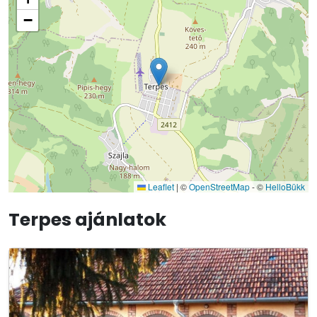
−
Leaflet
|
©
OpenStreetMap
- ©
HelloBükk
Terpes ajánlatok