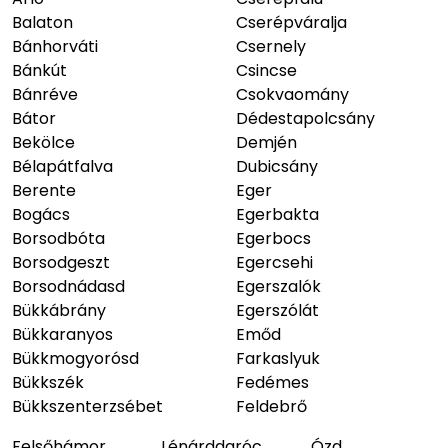
Balaton
Cserépváralja
Bánhorváti
Csernely
Bánkút
Csincse
Bánréve
Csokvaomány
Bátor
Dédestapolcsány
Bekölce
Demjén
Bélapátfalva
Dubicsány
Berente
Eger
Bogács
Egerbakta
Borsodbóta
Egerbocs
Borsodgeszt
Egercsehi
Borsodnádasd
Egerszalók
Bükkábrány
Egerszólát
Bükkaranyos
Emőd
Bükkmogyorósd
Farkaslyuk
Bükkszék
Fedémes
Bükkszenterzsébet
Feldebrő
Felsőhámor
Lénárddaróc
Ózd