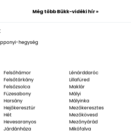
Még több Bükk-vidéki hír »
k
pponyi-hegység
Felsőhámor
Lénárddaróc
Felsőtárkány
Lillafüred
Felsőzsolca
Maklár
Füzesabony
Mályi
Harsány
Mályinka
Hejőkeresztúr
Mezőkeresztes
Hét
Mezőkövesd
Hevesaranyos
Mezőnyárád
Járdánháza
Mikófalva