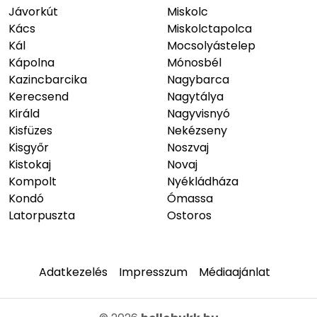
Jávorkút
Miskolc
Kács
Miskolctapolca
Kál
Mocsolyástelep
Kápolna
Mónosbél
Kazincbarcika
Nagybarca
Kerecsend
Nagytálya
Királd
Nagyvisnyó
Kisfüzes
Nekézseny
Kisgyőr
Noszvaj
Kistokaj
Novaj
Kompolt
Nyékládháza
Kondó
Ómassa
Latorpuszta
Ostoros
Adatkezelés
Impresszum
Médiaajánlat