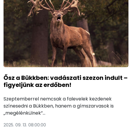
Ősz a Bükkben: vadászati szezon indult –
figyeljünk az erdőben!
Szeptemberrel nemcsak a falevelek kezdenek
színesedni a Bükkben, hanem a gímszarvasok is
„megélénkülnek”…
2025. 09. 13. 08:00:00