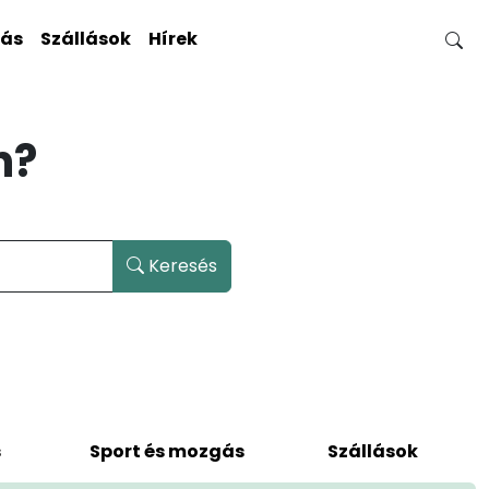
gás
Szállások
Hírek
n?
Keresés
s
Sport és mozgás
Szállások