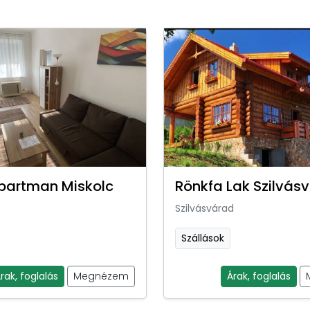
partman Miskolc
Rönkfa Lak Szilvás
Szilvásvárad
Szállások
rak, foglalás
Megnézem
Árak, foglalás