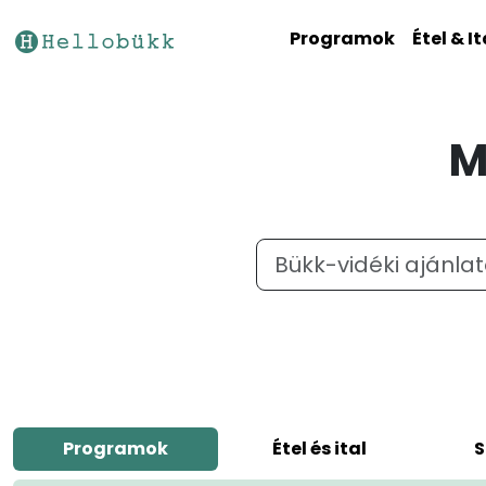
Programok
Étel & It
M
Programok
Étel és ital
S