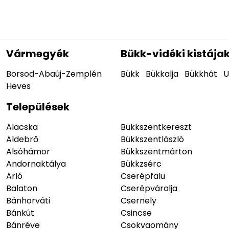
Vármegyék
Bükk-vidéki kistája
Borsod-Abaúj-Zemplén
Bükk
Bükkalja
Bükkhát
U
Heves
Települések
Alacska
Bükkszentkereszt
Aldebrő
Bükkszentlászló
Alsóhámor
Bükkszentmárton
Andornaktálya
Bükkzsérc
Arló
Cserépfalu
Balaton
Cserépváralja
Bánhorváti
Csernely
Bánkút
Csincse
Bánréve
Csokvaomány