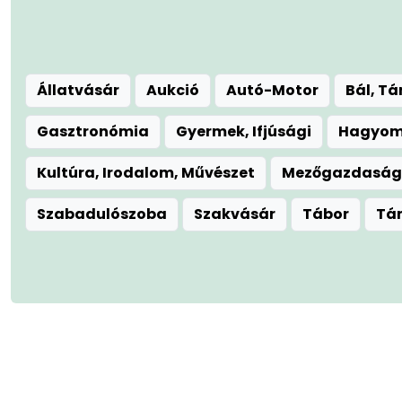
Állatvásár
Aukció
Autó-Motor
Bál, T
Gasztronómia
Gyermek, Ifjúsági
Hagyomá
Kultúra, Irodalom, Művészet
Mezőgazdaság
Szabadulószoba
Szakvásár
Tábor
Tá