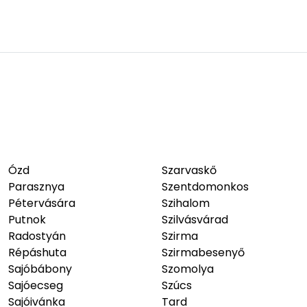
Ózd
Szarvaskő
Parasznya
Szentdomonkos
Pétervására
Szihalom
Putnok
Szilvásvárad
Radostyán
Szirma
Répáshuta
Szirmabesenyő
Sajóbábony
Szomolya
Sajóecseg
Szúcs
Sajóivánka
Tard