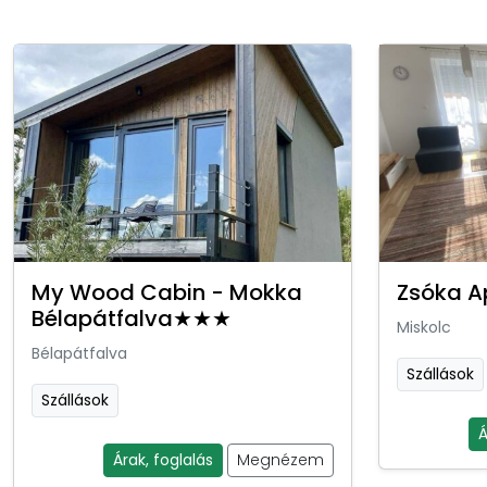
My Wood Cabin - Mokka
Zsóka A
Bélapátfalva★★★
Miskolc
Bélapátfalva
Szállások
Szállások
Á
Árak, foglalás
Megnézem