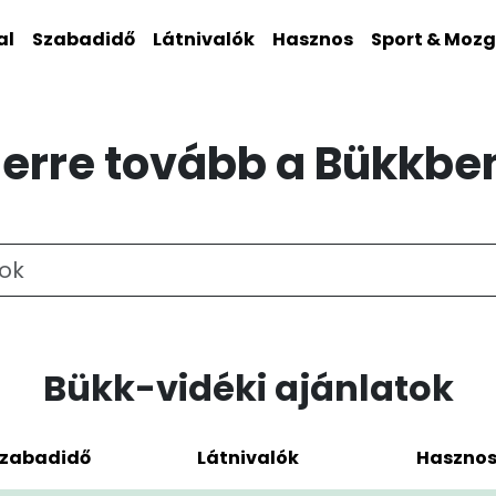
al
Szabadidő
Látnivalók
Hasznos
Sport & Moz
erre tovább a Bükkbe
Bükk-vidéki ajánlatok
zabadidő
Látnivalók
Haszno