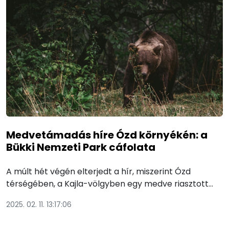
Medvetámadás híre Ózd környékén: a
Bükki Nemzeti Park cáfolata
A múlt hét végén elterjedt a hír, miszerint Ózd
térségében, a Kajla-völgyben egy medve riasztott…
2025. 02. 11. 13:17:06