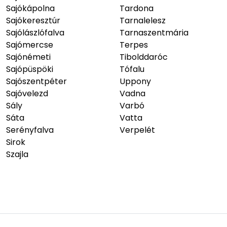
Sajókápolna
Tardona
Sajókeresztúr
Tarnalelesz
Sajólászlófalva
Tarnaszentmária
Sajómercse
Terpes
Sajónémeti
Tibolddaróc
Sajópüspöki
Tófalu
Sajószentpéter
Uppony
Sajóvelezd
Vadna
Sály
Varbó
Sáta
Vatta
Serényfalva
Verpelét
Sirok
Szajla