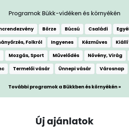
Programok Bükk-vidéken és környékén
áncrendezvény
Börze
Búcsú
Családi
Egyé
nyőrzés, Folkról
Ingyenes
Kézműves
Kiáll
Mozgás, Sport
Művelődés
Növény, Virág
nc
Termelői vásár
Ünnepi vásár
Városnap
További programok a Bükkben és környékén »
Új ajánlatok