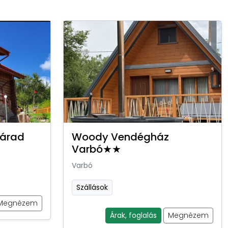
várad
Woody Vendégház
Varbó★★
Varbó
Szállások
Megnézem
Árak, foglalás
Megnézem