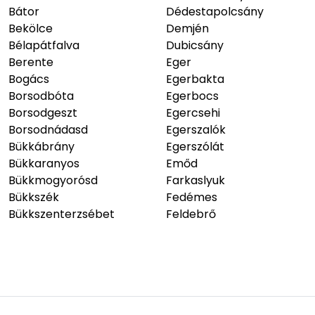
Bátor
Dédestapolcsány
Bekölce
Demjén
Bélapátfalva
Dubicsány
Berente
Eger
Bogács
Egerbakta
Borsodbóta
Egerbocs
Borsodgeszt
Egercsehi
Borsodnádasd
Egerszalók
Bükkábrány
Egerszólát
Bükkaranyos
Emőd
Bükkmogyorósd
Farkaslyuk
Bükkszék
Fedémes
Bükkszenterzsébet
Feldebrő