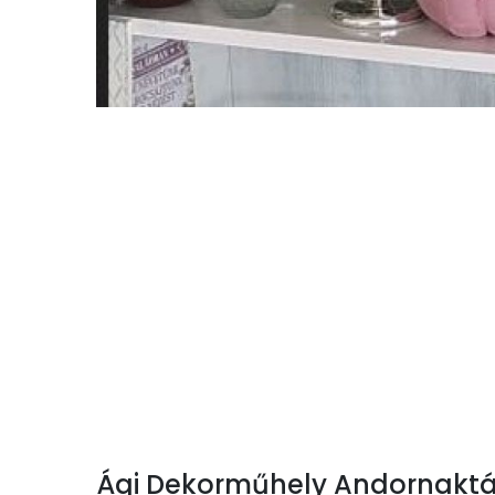
Ági Dekorműhely Andornaktá