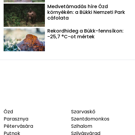
Medvetámadás híre Ózd
környékén: a Bükki Nemzeti Park
cáfolata
Rekordhideg a Bükk-fennsíkon:
-25,7 °C-ot mértek
Ózd
Szarvaskő
Parasznya
Szentdomonkos
Pétervására
Szihalom
Putnok
Szilvásvárad