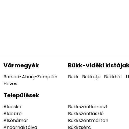
Vármegyék
Bükk-vidéki kistája
Borsod-Abaúj-Zemplén
Bükk
Bükkalja
Bükkhát
U
Heves
Települések
Alacska
Bükkszentkereszt
Aldebrő
Bükkszentlászló
Alsóhámor
Bükkszentmárton
Andornaktálya
Bükkzsérc