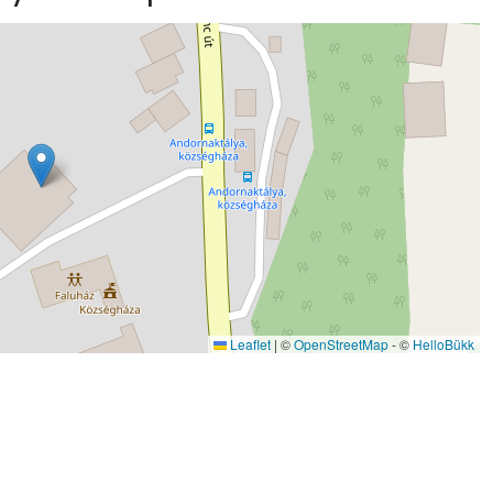
Leaflet
|
©
OpenStreetMap
- ©
HelloBükk