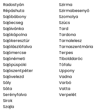
Radostyán
Szirma
Répáshuta
Szirmabesenyő
Sajóbábony
Szomolya
Sajóecseg
Szúcs
Sajóivánka
Tard
Sajókápolna
Tardona
Sajókeresztúr
Tarnalelesz
Sajólászlófalva
Tarnaszentmária
Sajómercse
Terpes
Sajónémeti
Tibolddaróc
Sajópüspöki
Tófalu
Sajószentpéter
Uppony
Sajóvelezd
Vadna
Sály
Varbó
Sáta
Vatta
Serényfalva
Verpelét
Sirok
Szajla