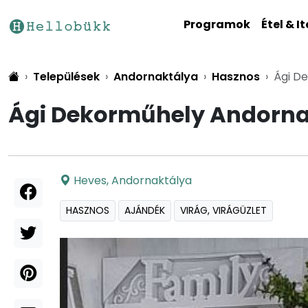
Programok
Étel & It
Települések
Andornaktálya
Hasznos
Ági D
Ági Dekorműhely Andorna
Heves
,
Andornaktálya
HASZNOS
AJÁNDÉK
VIRÁG, VIRÁGÜZLET