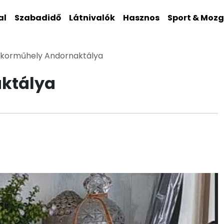
al
Szabadidő
Látnivalók
Hasznos
Sport & Moz
ekorműhely Andornaktálya
ktálya