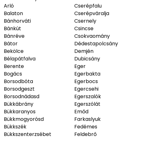
Arló
Cserépfalu
Balaton
Cserépváralja
Bánhorváti
Csernely
Bánkút
Csincse
Bánréve
Csokvaomány
Bátor
Dédestapolcsány
Bekölce
Demjén
Bélapátfalva
Dubicsány
Berente
Eger
Bogács
Egerbakta
Borsodbóta
Egerbocs
Borsodgeszt
Egercsehi
Borsodnádasd
Egerszalók
Bükkábrány
Egerszólát
Bükkaranyos
Emőd
Bükkmogyorósd
Farkaslyuk
Bükkszék
Fedémes
Bükkszenterzsébet
Feldebrő