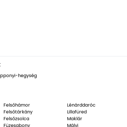
k
pponyi-hegység
Felsőhámor
Lénárddaróc
Felsőtárkány
Lillafüred
Felsőzsolca
Maklár
Füzesabony
Mályi