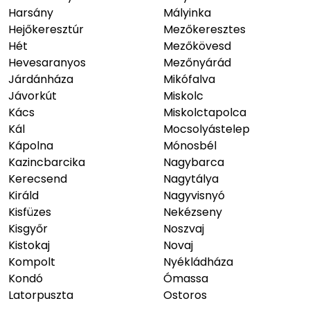
Harsány
Mályinka
Hejőkeresztúr
Mezőkeresztes
Hét
Mezőkövesd
Hevesaranyos
Mezőnyárád
Járdánháza
Mikófalva
Jávorkút
Miskolc
Kács
Miskolctapolca
Kál
Mocsolyástelep
Kápolna
Mónosbél
Kazincbarcika
Nagybarca
Kerecsend
Nagytálya
Királd
Nagyvisnyó
Kisfüzes
Nekézseny
Kisgyőr
Noszvaj
Kistokaj
Novaj
Kompolt
Nyékládháza
Kondó
Ómassa
Latorpuszta
Ostoros