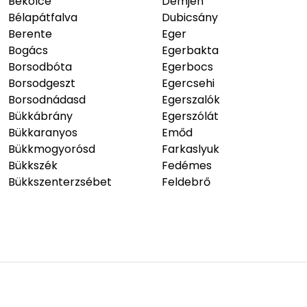
Alsóhámor
Bükkszentmárton
Andornaktálya
Bükkzsérc
Arló
Cserépfalu
Balaton
Cserépváralja
Bánhorváti
Csernely
Bánkút
Csincse
Bánréve
Csokvaomány
Bátor
Dédestapolcsány
Bekölce
Demjén
Bélapátfalva
Dubicsány
Berente
Eger
Bogács
Egerbakta
Borsodbóta
Egerbocs
Borsodgeszt
Egercsehi
Borsodnádasd
Egerszalók
Bükkábrány
Egerszólát
Bükkaranyos
Emőd
Bükkmogyorósd
Farkaslyuk
Bükkszék
Fedémes