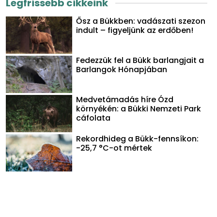
Legfrissebb cikkeink
Ősz a Bükkben: vadászati szezon
indult – figyeljünk az erdőben!
Fedezzük fel a Bükk barlangjait a
Barlangok Hónapjában
Medvetámadás híre Ózd
környékén: a Bükki Nemzeti Park
cáfolata
Rekordhideg a Bükk-fennsíkon:
-25,7 °C-ot mértek