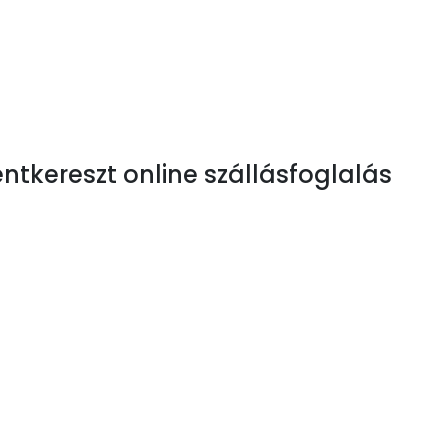
man Bükkszentkereszt szálláson
partman Bükkszentkereszt szállás
tkereszt online szállásfoglalás