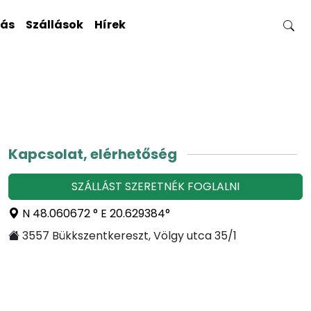
gás
Szállások
Hírek
Kapcsolat, elérhetőség
SZÁLLÁST SZERETNÉK FOGLALNI
N 48.060672 ° E 20.629384°
3557 Bükkszentkereszt, Völgy utca 35/1