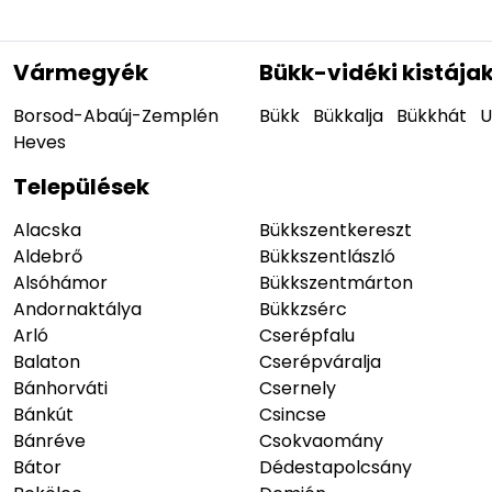
Vármegyék
Bükk-vidéki kistája
Borsod-Abaúj-Zemplén
Bükk
Bükkalja
Bükkhát
U
Heves
Települések
Alacska
Bükkszentkereszt
Aldebrő
Bükkszentlászló