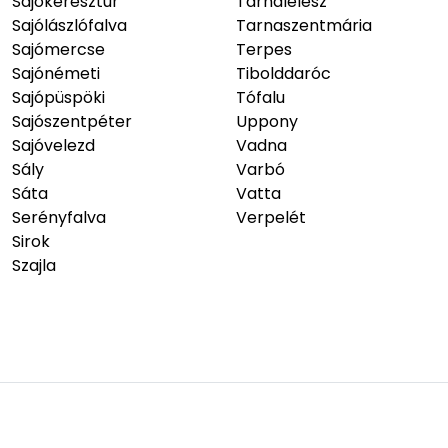
Pétervására
Szihalom
Putnok
Szilvásvárad
Radostyán
Szirma
Répáshuta
Szirmabesenyő
Sajóbábony
Szomolya
Sajóecseg
Szúcs
Sajóivánka
Tard
Sajókápolna
Tardona
Sajókeresztúr
Tarnalelesz
Sajólászlófalva
Tarnaszentmária
Sajómercse
Terpes
Sajónémeti
Tibolddaróc
Sajópüspöki
Tófalu
Sajószentpéter
Uppony
Sajóvelezd
Vadna
Sály
Varbó
Sáta
Vatta
Serényfalva
Verpelét
Sirok