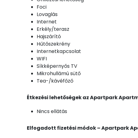
Játszótér
Napozóterasz
Wifi a közösségi terekben
Saját parkoló
Kerthelyiség
Szalonnasütési lehetőség
Bográcsozási lehetőség
Túra lehetőségek
Grillezési lehetőség
Foci
Lovaglás
Internet
Erkély/terasz
Hajszárító
Hűtőszekrény
Internetkapcsolat
WIFI
Síkképernyős TV
Mikrohullámú sütő