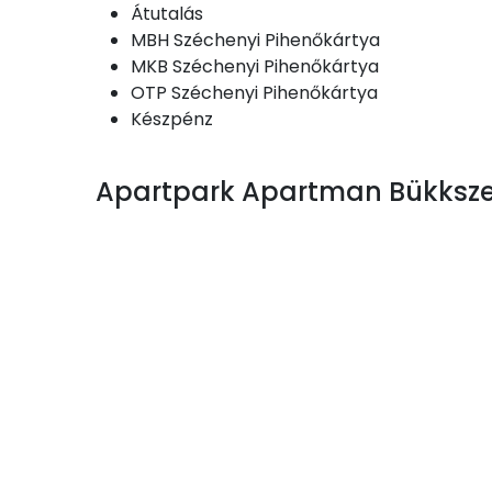
Tea-/kávéfőző
Étkezési lehetőségek az Apartpark Apart
Nincs ellátás
Elfogadott fizetési módok – Apartpark A
Átutalás
MBH Széchenyi Pihenőkártya
MKB Széchenyi Pihenőkártya
OTP Széchenyi Pihenőkártya
Készpénz
Apartpark Apartman Bükkszen