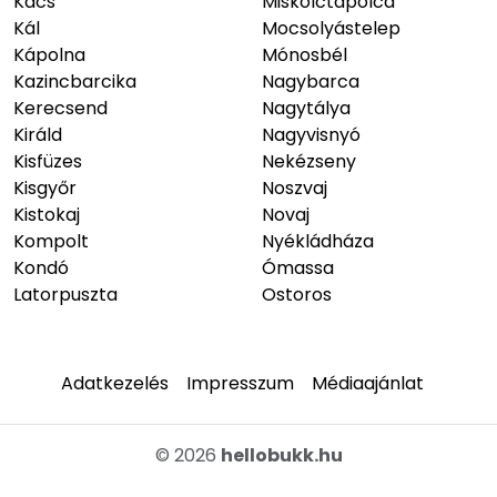
Felsőzsolca
Maklár
Füzesabony
Mályi
Harsány
Mályinka
Hejőkeresztúr
Mezőkeresztes
Hét
Mezőkövesd
Hevesaranyos
Mezőnyárád
Járdánháza
Mikófalva
Jávorkút
Miskolc
Kács
Miskolctapolca
Kál
Mocsolyástelep
Kápolna
Mónosbél
Kazincbarcika
Nagybarca
Kerecsend
Nagytálya
Királd
Nagyvisnyó
Kisfüzes
Nekézseny
Kisgyőr
Noszvaj
Kistokaj
Novaj
Kompolt
Nyékládháza
Kondó
Ómassa