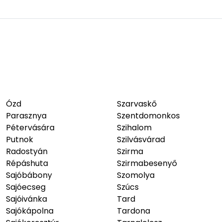
Ózd
Szarvaskő
Parasznya
Szentdomonkos