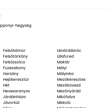
Leaflet
|
©
OpenStreetMap
- ©
HelloBükk
k
pponyi-hegység
Felsőhámor
Lénárddaróc
Felsőtárkány
Lillafüred