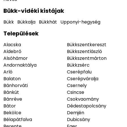
Bükk-vidéki kistájak
Bükk
Bükkalja
Bükkhát
Upponyi-hegység
Települések
Alacska
Bükkszentkereszt
Aldebrő
Bükkszentlászló
Alsóhámor
Bükkszentmárton
Andornaktálya
Bükkzsérc
Arló
Cserépfalu
Balaton
Cserépváralja
Bánhorváti
Csernely
Bánkút
Csincse
Bánréve
Csokvaomány
Bátor
Dédestapolcsány
Bekölce
Demjén
Bélapátfalva
Dubicsány
Berente
Eger