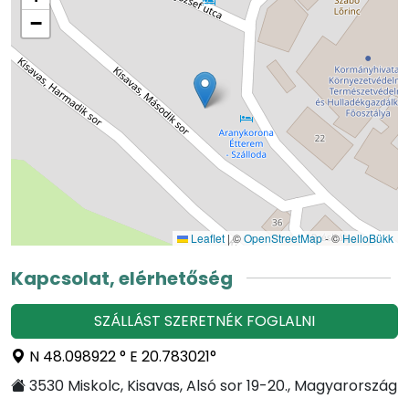
−
Leaflet
|
©
OpenStreetMap
- ©
HelloBükk
Kapcsolat, elérhetőség
SZÁLLÁST SZERETNÉK FOGLALNI
N 48.098922 ° E 20.783021°
3530 Miskolc, Kisavas, Alsó sor 19-20., Magyarország