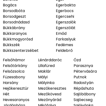
Bogács
Egerbakta
Borsodbóta
Egerbocs
Borsodgeszt
Egercsehi
Borsodnádasd
Egerszalók
Bükkábrány
Egerszólát
Bükkaranyos
Emőd
Bükkmogyorósd
Farkaslyuk
Bükkszék
Fedémes
Bükkszenterzsébet
Feldebrő
Felsőhámor
Lénárddaróc
Ózd
Felsőtárkány
Lillafüred
Parasznya
Felsőzsolca
Maklár
Pétervására
Füzesabony
Mályi
Putnok
Harsány
Mályinka
Radostyán
Hejőkeresztúr
Mezőkeresztes
Répáshuta
Hét
Mezőkövesd
Sajóbábony
Hevesaranyos
Mezőnyárád
Sajóecseg
Járdánháza
Mikófalva
Sajóivánka