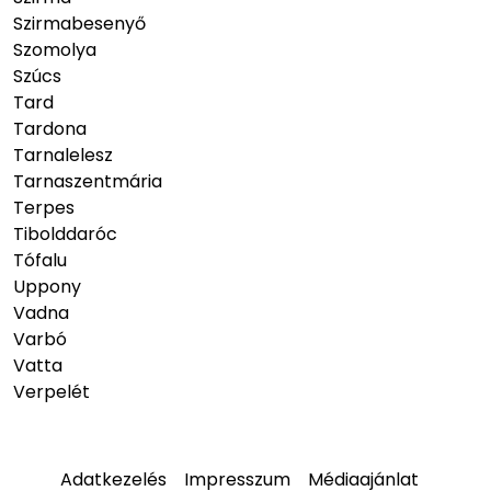
Szirmabesenyő
Szomolya
Szúcs
Tard
Tardona
Tarnalelesz
Tarnaszentmária
Terpes
Tibolddaróc
Tófalu
Uppony
Vadna
Varbó
Vatta
Verpelét
Adatkezelés
Impresszum
Médiaajánlat