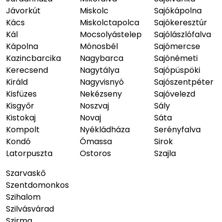
Jávorkút
Miskolc
Sajókápolna
Kács
Miskolctapolca
Sajókeresztúr
Kál
Mocsolyástelep
Sajólászlófalva
Kápolna
Mónosbél
Sajómercse
Kazincbarcika
Nagybarca
Sajónémeti
Kerecsend
Nagytálya
Sajópüspöki
Királd
Nagyvisnyó
Sajószentpéter
Kisfüzes
Nekézseny
Sajóvelezd
Kisgyőr
Noszvaj
Sály
Kistokaj
Novaj
Sáta
Kompolt
Nyékládháza
Serényfalva
Kondó
Ómassa
Sirok
Latorpuszta
Ostoros
Szajla
Szarvaskő
Szentdomonkos
Szihalom
Szilvásvárad
Szirma