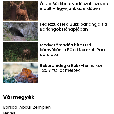
Ősz a Bükkben: vadászati szezon
indult – figyeljünk az erdőben!
Fedezzük fel a Bükk barlangjait a
Barlangok Hónapjában
Medvetámadás híre Ózd
környékén: a Bükki Nemzeti Park
cáfolata
Rekordhideg a Bükk-fennsíkon:
-25,7 °C-ot mértek
Vármegyék
Borsod-Abaúj-Zemplén
Heves