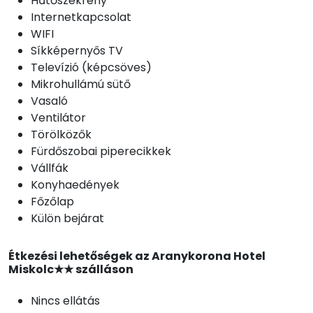
Hűtőszekrény
Internetkapcsolat
WIFI
Síkképernyős TV
Televízió (képcsöves)
Mikrohullámú sütő
Vasaló
Ventilátor
Törölközők
Fürdőszobai piperecikkek
Vállfák
Konyhaedények
Főzőlap
Külön bejárat
Étkezési lehetőségek az Aranykorona Hotel
Miskolc★★ szálláson
Nincs ellátás