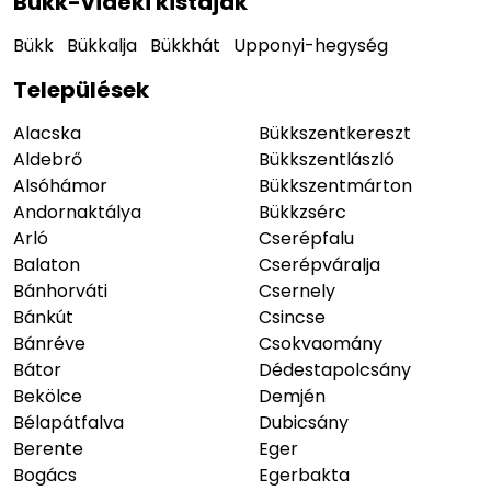
Bükk-vidéki kistájak
Bükk
Bükkalja
Bükkhát
Upponyi-hegység
Települések
Alacska
Bükkszentkereszt
Aldebrő
Bükkszentlászló
Alsóhámor
Bükkszentmárton
Andornaktálya
Bükkzsérc
Arló
Cserépfalu
Balaton
Cserépváralja
Bánhorváti
Csernely
Bánkút
Csincse
Bánréve
Csokvaomány
Bátor
Dédestapolcsány
Bekölce
Demjén
Bélapátfalva
Dubicsány
Berente
Eger
Bogács
Egerbakta