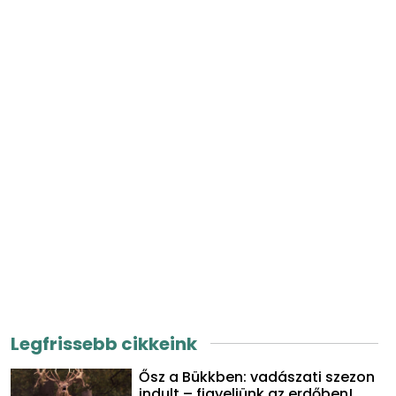
Legfrissebb cikkeink
Ősz a Bükkben: vadászati szezon
indult – figyeljünk az erdőben!