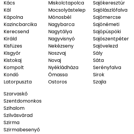
Kács
Miskolctapolca
Sajókeresztúr
Kál
Mocsolyástelep
Sajólászlófalva
Kápolna
Mónosbél
Sajómercse
Kazincbarcika
Nagybarca
Sajónémeti
Kerecsend
Nagytálya
Sajópüspöki
Királd
Nagyvisnyó
Sajószentpéter
Kisfüzes
Nekézseny
Sajóvelezd
Kisgyőr
Noszvaj
Sály
Kistokaj
Novaj
Sáta
Kompolt
Nyékládháza
Serényfalva
Kondó
Ómassa
Sirok
Latorpuszta
Ostoros
Szajla
Szarvaskő
Szentdomonkos
Szihalom
Szilvásvárad
Szirma
Szirmabesenyő