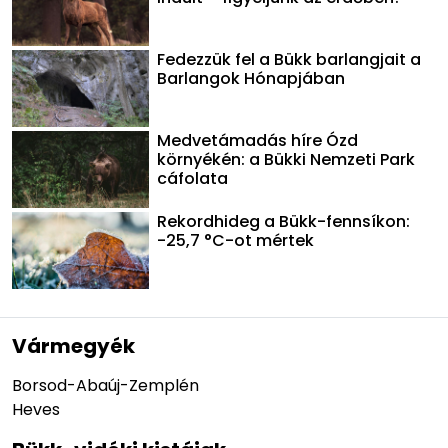
Fedezzük fel a Bükk barlangjait a
Barlangok Hónapjában
Medvetámadás híre Ózd
környékén: a Bükki Nemzeti Park
cáfolata
Rekordhideg a Bükk-fennsíkon:
-25,7 °C-ot mértek
Vármegyék
Borsod-Abaúj-Zemplén
Heves