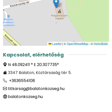
Leaflet
|
©
OpenStreetMap
- ©
HelloBükk
Kapcsolat, elérhetőség
N 48.092411 ° E 20.307735°
3347 Balaton, Köztársaság tér 5.
+3636554108
titkarsag@balatonkozseg.hu
balatonkozseg.hu