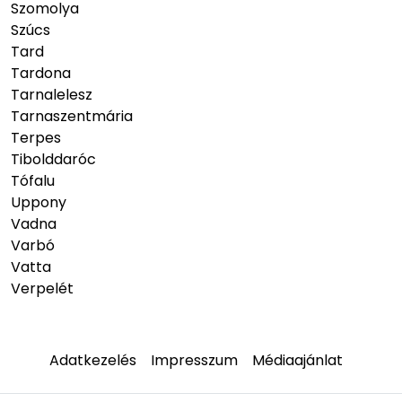
Szomolya
Szúcs
Tard
Tardona
Tarnalelesz
Tarnaszentmária
Terpes
Tibolddaróc
Tófalu
Uppony
Vadna
Varbó
Vatta
Verpelét
Adatkezelés
Impresszum
Médiaajánlat