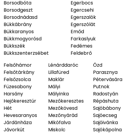
Borsodbóta
Egerbocs
Borsodgeszt
Egercsehi
Borsodnádasd
Egerszalók
Bükkábrány
Egerszólát
Bükkaranyos
Emőd
Bükkmogyorósd
Farkaslyuk
Bükkszék
Fedémes
Bükkszenterzsébet
Feldebrő
Felsőhámor
Lénárddaróc
Ózd
Felsőtárkány
Lillafüred
Parasznya
Felsőzsolca
Maklár
Pétervására
Füzesabony
Mályi
Putnok
Harsány
Mályinka
Radostyán
Hejőkeresztúr
Mezőkeresztes
Répáshuta
Hét
Mezőkövesd
Sajóbábony
Hevesaranyos
Mezőnyárád
Sajóecseg
Járdánháza
Mikófalva
Sajóivánka
Jávorkút
Miskolc
Sajókápolna