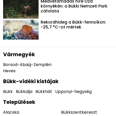
Medvetámadás híre Ózd
környékén: a Bükki Nemzeti Park
cáfolata
Rekordhideg a Bükk-fennsíkon:
-25,7 °C-ot mértek
Vármegyék
Borsod-Abaúj-Zemplén
Heves
Bükk-vidéki kistájak
Bükk
Bükkalja
Bükkhát
Upponyi-hegység
Települések
Alacska
Bükkszentkereszt