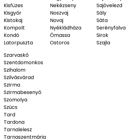
Kisfüzes
Nekézseny
Sajóvelezd
Kisgyőr
Noszvaj
Sály
Kistokaj
Novaj
Sáta
Kompolt
Nyékládháza
Serényfalva
Kondó
Ómassa
Sirok
Latorpuszta
Ostoros
Szajla
Szarvaskő
Szentdomonkos
Szihalom
Szilvásvárad
Szirma
Szirmabesenyő
Szomolya
Szúcs
Tard
Tardona
Tarnalelesz
Tarnaszentmária