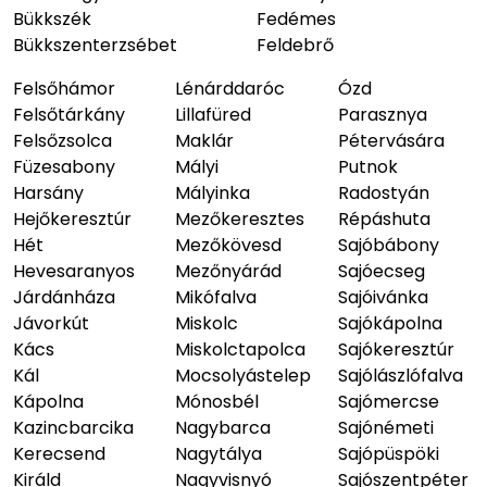
Bükkszék
Fedémes
Bükkszenterzsébet
Feldebrő
Felsőhámor
Lénárddaróc
Ózd
Felsőtárkány
Lillafüred
Parasznya
Felsőzsolca
Maklár
Pétervására
Füzesabony
Mályi
Putnok
Harsány
Mályinka
Radostyán
Hejőkeresztúr
Mezőkeresztes
Répáshuta
Hét
Mezőkövesd
Sajóbábony
Hevesaranyos
Mezőnyárád
Sajóecseg
Járdánháza
Mikófalva
Sajóivánka
Jávorkút
Miskolc
Sajókápolna
Kács
Miskolctapolca
Sajókeresztúr
Kál
Mocsolyástelep
Sajólászlófalva
Kápolna
Mónosbél
Sajómercse
Kazincbarcika
Nagybarca
Sajónémeti
Kerecsend
Nagytálya
Sajópüspöki
Királd
Nagyvisnyó
Sajószentpéter