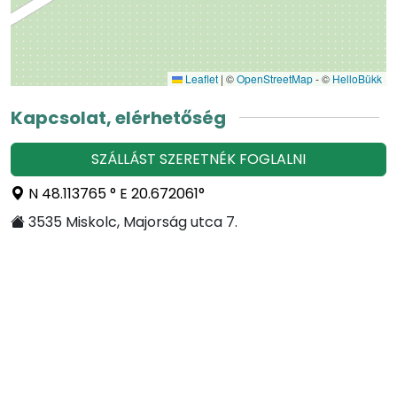
Leaflet
|
©
OpenStreetMap
- ©
HelloBükk
Kapcsolat, elérhetőség
SZÁLLÁST SZERETNÉK FOGLALNI
N 48.113765 ° E 20.672061°
3535 Miskolc, Majorság utca 7.