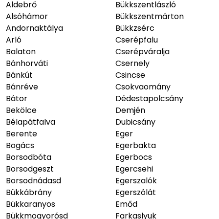
Aldebrő
Bükkszentlászló
Alsóhámor
Bükkszentmárton
Andornaktálya
Bükkzsérc
Arló
Cserépfalu
Balaton
Cserépváralja
Bánhorváti
Csernely
Bánkút
Csincse
Bánréve
Csokvaomány
Bátor
Dédestapolcsány
Bekölce
Demjén
Bélapátfalva
Dubicsány
Berente
Eger
Bogács
Egerbakta
Borsodbóta
Egerbocs
Borsodgeszt
Egercsehi
Borsodnádasd
Egerszalók
Bükkábrány
Egerszólát
Bükkaranyos
Emőd
Bükkmogyorósd
Farkaslyuk