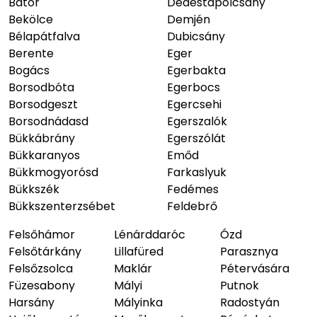
Bátor
Dédestapolcsány
Bekölce
Demjén
Bélapátfalva
Dubicsány
Berente
Eger
Bogács
Egerbakta
Borsodbóta
Egerbocs
Borsodgeszt
Egercsehi
Borsodnádasd
Egerszalók
Bükkábrány
Egerszólát
Bükkaranyos
Emőd
Bükkmogyorósd
Farkaslyuk
Bükkszék
Fedémes
Bükkszenterzsébet
Feldebrő
Felsőhámor
Lénárddaróc
Ózd
Felsőtárkány
Lillafüred
Parasznya
Felsőzsolca
Maklár
Pétervására
Füzesabony
Mályi
Putnok
Harsány
Mályinka
Radostyán