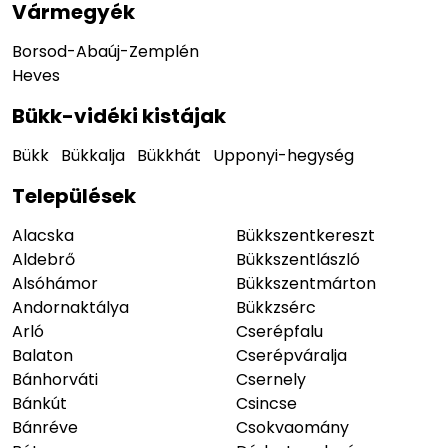
Vármegyék
Borsod-Abaúj-Zemplén
Heves
Bükk-vidéki kistájak
Bükk
Bükkalja
Bükkhát
Upponyi-hegység
Települések
Alacska
Bükkszentkereszt
Aldebrő
Bükkszentlászló
Alsóhámor
Bükkszentmárton
Andornaktálya
Bükkzsérc
Arló
Cserépfalu
Balaton
Cserépváralja
Bánhorváti
Csernely
Bánkút
Csincse
Bánréve
Csokvaomány