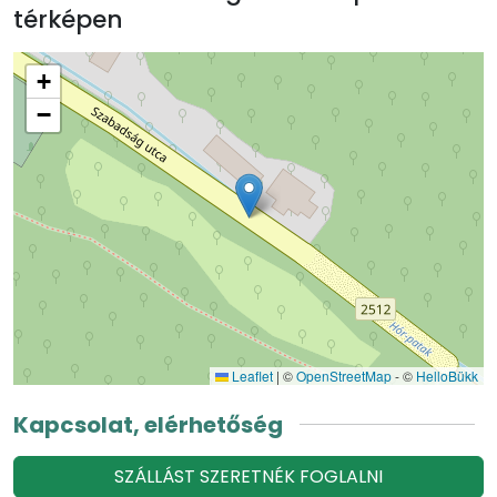
térképen
+
−
Leaflet
|
©
OpenStreetMap
- ©
HelloBükk
Kapcsolat, elérhetőség
SZÁLLÁST SZERETNÉK FOGLALNI