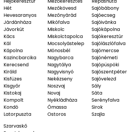
Hejőkeresztúr
Mezőkeresztes
Répáshuta
Hét
Mezőkövesd
Sajóbábony
Hevesaranyos
Mezőnyárád
Sajóecseg
Járdánháza
Mikófalva
Sajóivánka
Jávorkút
Miskolc
Sajókápolna
Kács
Miskolctapolca
Sajókeresztúr
Kál
Mocsolyástelep
Sajólászlófalva
Kápolna
Mónosbél
Sajómercse
Kazincbarcika
Nagybarca
Sajónémeti
Kerecsend
Nagytálya
Sajópüspöki
Királd
Nagyvisnyó
Sajószentpéter
Kisfüzes
Nekézseny
Sajóvelezd
Kisgyőr
Noszvaj
Sály
Kistokaj
Novaj
Sáta
Kompolt
Nyékládháza
Serényfalva
Kondó
Ómassa
Sirok
Latorpuszta
Ostoros
Szajla
Szarvaskő