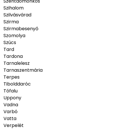
Szentdomonkos
Szihalom
Szilvásvárad
Szirma
Szirmabesenyő
Szomolya
Szúcs
Tard
Tardona
Tarnalelesz
Tarnaszentmária
Terpes
Tibolddaróc
Tófalu
Uppony
Vadna
Varbó
Vatta
Verpelét