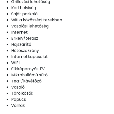
Grillezési lehetőség
Kerthelyiség
Saját parkoló
Wifi a közösségi terekben
Vasalási lehetőség
Internet
Erkély/terasz
Hajszárító
Hűtőszekrény
Internetkapcsolat
WIFI
Síkképernyős TV
Mikrohullámú sütő
Tea-/kávéfőző
Vasaló
Törölközők
Papucs
Vállfák