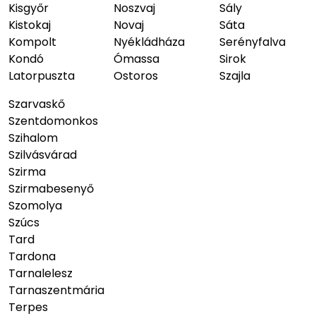
Kisgyőr
Noszvaj
Sály
Kistokaj
Novaj
Sáta
Kompolt
Nyékládháza
Serényfalva
Kondó
Ómassa
Sirok
Latorpuszta
Ostoros
Szajla
Szarvaskő
Szentdomonkos
Szihalom
Szilvásvárad
Szirma
Szirmabesenyő
Szomolya
Szúcs
Tard
Tardona
Tarnalelesz
Tarnaszentmária
Terpes