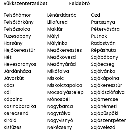
Bükkszenterzsébet
Feldebrő
Felsőhámor
Lénárddaróc
Ózd
Felsőtárkány
Lillafüred
Parasznya
Felsőzsolca
Maklár
Pétervására
Füzesabony
Mályi
Putnok
Harsány
Mályinka
Radostyán
Hejőkeresztúr
Mezőkeresztes
Répáshuta
Hét
Mezőkövesd
Sajóbábony
Hevesaranyos
Mezőnyárád
Sajóecseg
Járdánháza
Mikófalva
Sajóivánka
Jávorkút
Miskolc
Sajókápolna
Kács
Miskolctapolca
Sajókeresztúr
Kál
Mocsolyástelep
Sajólászlófalva
Kápolna
Mónosbél
Sajómercse
Kazincbarcika
Nagybarca
Sajónémeti
Kerecsend
Nagytálya
Sajópüspöki
Királd
Nagyvisnyó
Sajószentpéter
Kisfüzes
Nekézseny
Sajóvelezd