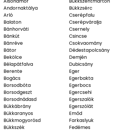
Alsóhámor
Bükkszentmárton
Andornaktálya
Bükkzsérc
Arló
Cserépfalu
Balaton
Cserépváralja
Bánhorváti
Csernely
Bánkút
Csincse
Bánréve
Csokvaomány
Bátor
Dédestapolcsány
Bekölce
Demjén
Bélapátfalva
Dubicsány
Berente
Eger
Bogács
Egerbakta
Borsodbóta
Egerbocs
Borsodgeszt
Egercsehi
Borsodnádasd
Egerszalók
Bükkábrány
Egerszólát
Bükkaranyos
Emőd
Bükkmogyorósd
Farkaslyuk
Bükkszék
Fedémes