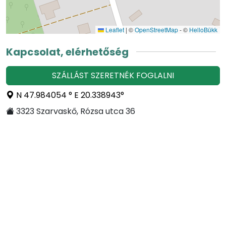
Leaflet
|
©
OpenStreetMap
- ©
HelloBükk
Kapcsolat, elérhetőség
SZÁLLÁST SZERETNÉK FOGLALNI
N 47.984054 ° E 20.338943°
3323 Szarvaskő, Rózsa utca 36