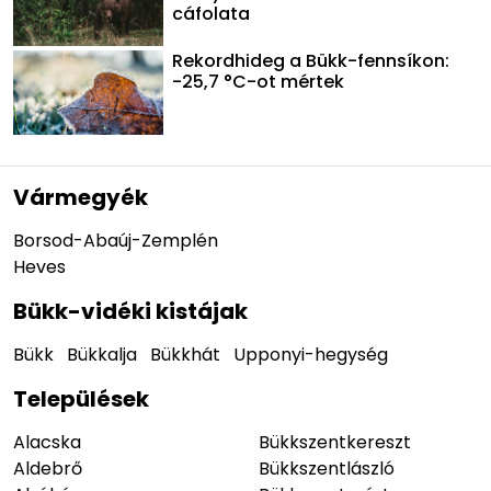
cáfolata
Rekordhideg a Bükk-fennsíkon:
-25,7 °C-ot mértek
Vármegyék
Borsod-Abaúj-Zemplén
Heves
Bükk-vidéki kistájak
Bükk
Bükkalja
Bükkhát
Upponyi-hegység
Települések
Alacska
Bükkszentkereszt
Aldebrő
Bükkszentlászló