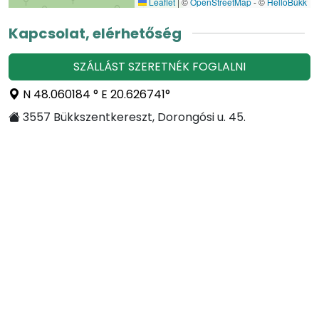
Leaflet
|
©
OpenStreetMap
- ©
HelloBükk
Kapcsolat, elérhetőség
SZÁLLÁST SZERETNÉK FOGLALNI
N 48.060184 ° E 20.626741°
3557 Bükkszentkereszt, Dorongósi u. 45.