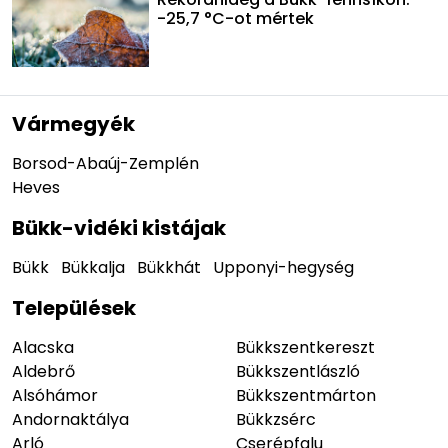
-25,7 °C-ot mértek
Vármegyék
Borsod-Abaúj-Zemplén
Heves
Bükk-vidéki kistájak
Bükk
Bükkalja
Bükkhát
Upponyi-hegység
Települések
Alacska
Bükkszentkereszt
Aldebrő
Bükkszentlászló
Alsóhámor
Bükkszentmárton
Andornaktálya
Bükkzsérc
Arló
Cserépfalu