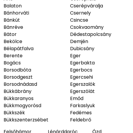
Balaton
Cserépváralja
Bánhorváti
Csernely
Bánkút
Csincse
Bánréve
Csokvaomány
Bátor
Dédestapolcsány
Bekölce
Demjén
Bélapátfalva
Dubicsány
Berente
Eger
Bogács
Egerbakta
Borsodbóta
Egerbocs
Borsodgeszt
Egercsehi
Borsodnádasd
Egerszalók
Bükkábrány
Egerszólát
Bükkaranyos
Emőd
Bükkmogyorósd
Farkaslyuk
Bükkszék
Fedémes
Bükkszenterzsébet
Feldebrő
Felsőhámor
Lénárddaróc
Ózd