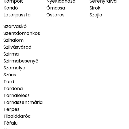
Kompolt
Nyékládháza
Serényfalva
Kondó
Ómassa
Sirok
Latorpuszta
Ostoros
Szajla
Szarvaskő
Szentdomonkos
Szihalom
Szilvásvárad
Szirma
Szirmabesenyő
Szomolya
Szúcs
Tard
Tardona
Tarnalelesz
Tarnaszentmária
Terpes
Tibolddaróc
Tófalu