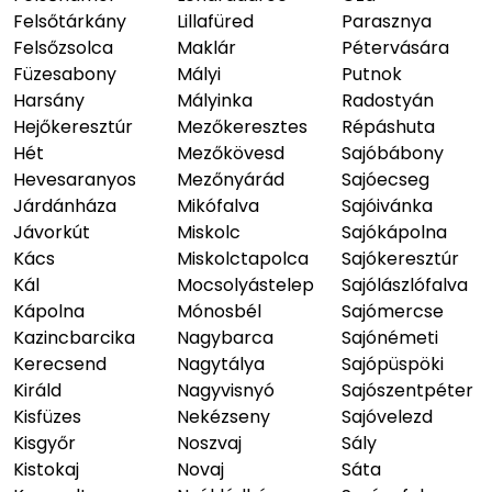
Felsőtárkány
Lillafüred
Parasznya
Felsőzsolca
Maklár
Pétervására
Füzesabony
Mályi
Putnok
Harsány
Mályinka
Radostyán
Hejőkeresztúr
Mezőkeresztes
Répáshuta
Hét
Mezőkövesd
Sajóbábony
Hevesaranyos
Mezőnyárád
Sajóecseg
Járdánháza
Mikófalva
Sajóivánka
Jávorkút
Miskolc
Sajókápolna
Kács
Miskolctapolca
Sajókeresztúr
Kál
Mocsolyástelep
Sajólászlófalva
Kápolna
Mónosbél
Sajómercse
Kazincbarcika
Nagybarca
Sajónémeti
Kerecsend
Nagytálya
Sajópüspöki
Királd
Nagyvisnyó
Sajószentpéter
Kisfüzes
Nekézseny
Sajóvelezd
Kisgyőr
Noszvaj
Sály
Kistokaj
Novaj
Sáta