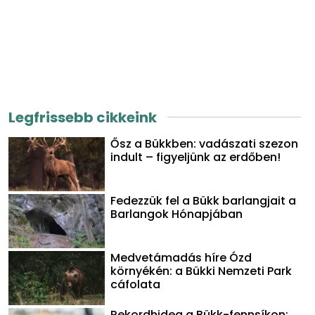
Legfrissebb cikkeink
Ősz a Bükkben: vadászati szezon
indult – figyeljünk az erdőben!
Fedezzük fel a Bükk barlangjait a
Barlangok Hónapjában
Medvetámadás híre Ózd
környékén: a Bükki Nemzeti Park
cáfolata
Rekordhideg a Bükk-fennsíkon: