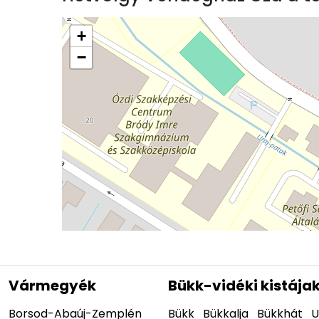
+
−
Vármegyék
Bükk-vidéki kistája
Borsod-Abaúj-Zemplén
Bükk
Bükkalja
Bükkhát
U