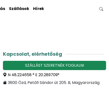
gás
Szállások
Hírek
Kapcsolat, elérhetőség
SZÁLLÁST SZERETNÉK FOGLALNI
N 48.224658 ° E 20.289709°
3600 Ózd, Petőfi Sándor út 205. B, Magyarország