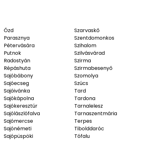
Ózd
Szarvaskő
Parasznya
Szentdomonkos
Pétervására
Szihalom
Putnok
Szilvásvárad
Radostyán
Szirma
Répáshuta
Szirmabesenyő
Sajóbábony
Szomolya
Sajóecseg
Szúcs
Sajóivánka
Tard
Sajókápolna
Tardona
Sajókeresztúr
Tarnalelesz
Sajólászlófalva
Tarnaszentmária
Sajómercse
Terpes
Sajónémeti
Tibolddaróc
Sajópüspöki
Tófalu