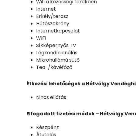
Wifi a közösségi terekben
Internet
Erkély/terasz
Hűtőszekrény
Internetkapcsolat
WIFI
Síkképernyős TV
Légkondícionálás
Mikrohullámú sütő
Tea-/kávéfőző
Étkezési lehetőségek a Hétvölgy Vendégh
Nincs ellátás
Elfogadott fizetési módok – Hétvölgy Ven
Készpénz
Átutalás