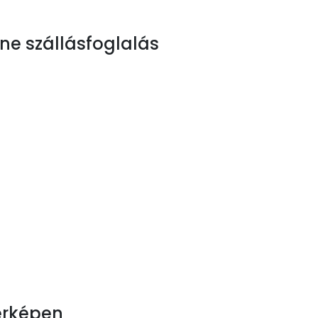
ne szállásfoglalás
érképen