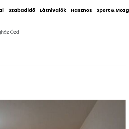
al
Szabadidő
Látnivalók
Hasznos
Sport & Moz
gház Ózd