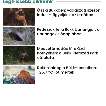
Legfrissebb cikkeink
Ősz a Bükkben: vadászati szezon
indult – figyeljünk az erdőben!
Fedezzük fel a Bükk barlangjait a
Barlangok Hónapjában
Medvetámadás híre Ózd
környékén: a Bükki Nemzeti Park
cáfolata
Rekordhideg a Bükk-fennsíkon:
-25,7 °C-ot mértek