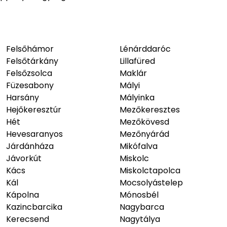
Felsőhámor
Lénárddaróc
Felsőtárkány
Lillafüred
Felsőzsolca
Maklár
Füzesabony
Mályi
Harsány
Mályinka
Hejőkeresztúr
Mezőkeresztes
Hét
Mezőkövesd
Hevesaranyos
Mezőnyárád
Járdánháza
Mikófalva
Jávorkút
Miskolc
Kács
Miskolctapolca
Kál
Mocsolyástelep
Kápolna
Mónosbél
Kazincbarcika
Nagybarca
Kerecsend
Nagytálya