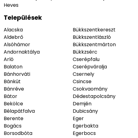
Heves
Települések
Alacska
Bükkszentkereszt
Aldebrő
Bükkszentlászló
Alsóhámor
Bükkszentmárton
Andornaktálya
Bükkzsérc
Arló
Cserépfalu
Balaton
Cserépváralja
Bánhorváti
Csernely
Bánkút
Csincse
Bánréve
Csokvaomány
Bátor
Dédestapolcsány
Bekölce
Demjén
Bélapátfalva
Dubicsány
Berente
Eger
Bogács
Egerbakta
Borsodbóta
Egerbocs