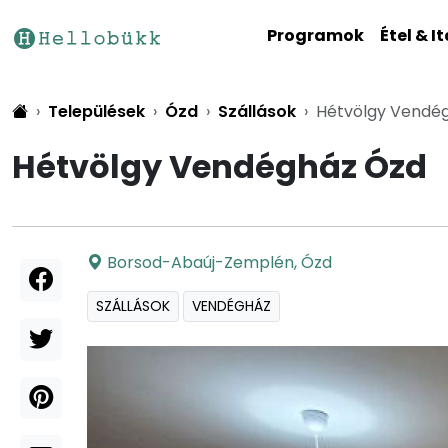
Programok
Étel & It
Települések
Ózd
Szállások
Hétvölgy Vendé
Hétvölgy Vendégház Ózd
Borsod-Abaúj-Zemplén
,
Ózd
SZÁLLÁSOK
VENDÉGHÁZ