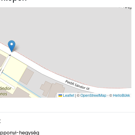
Leaflet
|
©
OpenStreetMap
- ©
HelloBükk
k
pponyi-hegység