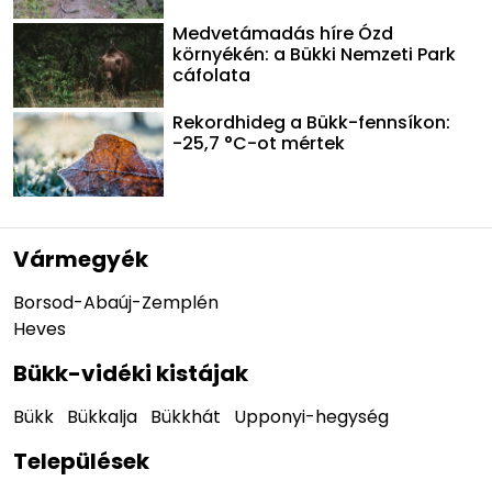
Medvetámadás híre Ózd
környékén: a Bükki Nemzeti Park
cáfolata
Rekordhideg a Bükk-fennsíkon:
-25,7 °C-ot mértek
Vármegyék
Borsod-Abaúj-Zemplén
Heves
Bükk-vidéki kistájak
Bükk
Bükkalja
Bükkhát
Upponyi-hegység
Települések