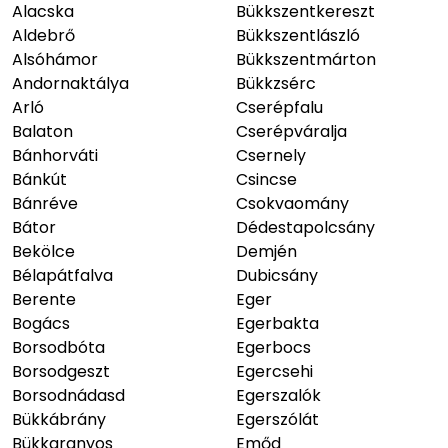
Alacska
Bükkszentkereszt
Aldebrő
Bükkszentlászló
Alsóhámor
Bükkszentmárton
Andornaktálya
Bükkzsérc
Arló
Cserépfalu
Balaton
Cserépváralja
Bánhorváti
Csernely
Bánkút
Csincse
Bánréve
Csokvaomány
Bátor
Dédestapolcsány
Bekölce
Demjén
Bélapátfalva
Dubicsány
Berente
Eger
Bogács
Egerbakta
Borsodbóta
Egerbocs
Borsodgeszt
Egercsehi
Borsodnádasd
Egerszalók
Bükkábrány
Egerszólát
Bükkaranyos
Emőd