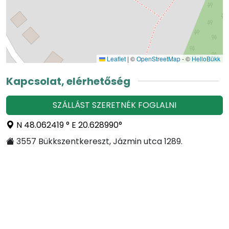
Leaflet
|
©
OpenStreetMap
- ©
HelloBükk
Kapcsolat, elérhetőség
SZÁLLÁST SZERETNÉK FOGLALNI
N 48.062419 ° E 20.628990°
3557 Bükkszentkereszt, Jázmin utca 1289.