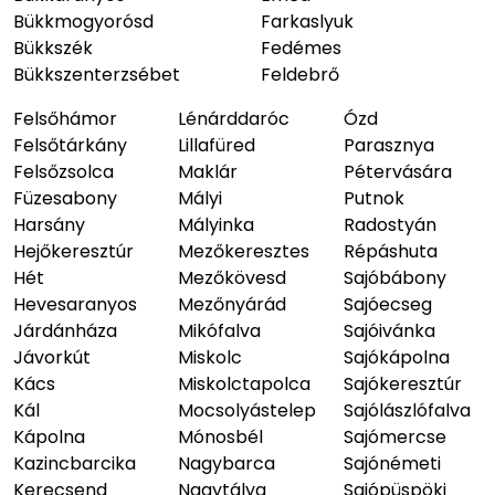
Bükkmogyorósd
Farkaslyuk
Bükkszék
Fedémes
Bükkszenterzsébet
Feldebrő
Felsőhámor
Lénárddaróc
Ózd
Felsőtárkány
Lillafüred
Parasznya
Felsőzsolca
Maklár
Pétervására
Füzesabony
Mályi
Putnok
Harsány
Mályinka
Radostyán
Hejőkeresztúr
Mezőkeresztes
Répáshuta
Hét
Mezőkövesd
Sajóbábony
Hevesaranyos
Mezőnyárád
Sajóecseg
Járdánháza
Mikófalva
Sajóivánka
Jávorkút
Miskolc
Sajókápolna
Kács
Miskolctapolca
Sajókeresztúr
Kál
Mocsolyástelep
Sajólászlófalva
Kápolna
Mónosbél
Sajómercse
Kazincbarcika
Nagybarca
Sajónémeti
Kerecsend
Nagytálya
Sajópüspöki