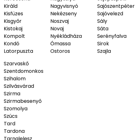
Királd
Nagyvisnyó
Sajószentpéter
Kisfüzes
Nekézseny
Sajóvelezd
Kisgyőr
Noszvaj
Sály
Kistokaj
Novaj
Sáta
Kompolt
Nyékládháza
Serényfalva
Kondó
Ómassa
Sirok
Latorpuszta
Ostoros
Szajla
Szarvaskő
Szentdomonkos
Szihalom
Szilvásvárad
Szirma
Szirmabesenyő
Szomolya
Szúcs
Tard
Tardona
Tarnalelesz