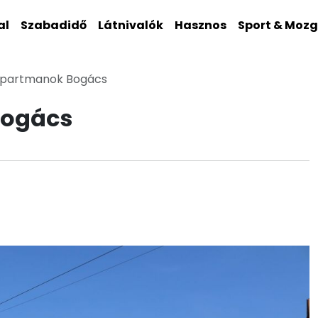
al
Szabadidő
Látnivalók
Hasznos
Sport & Moz
partmanok Bogács
ogács