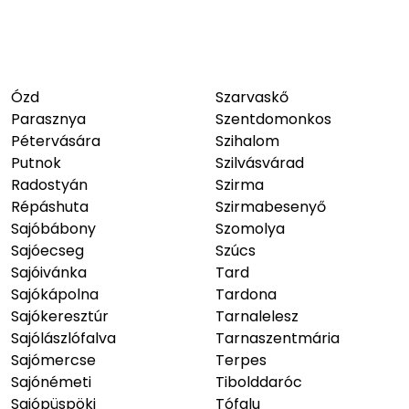
Ózd
Szarvaskő
Parasznya
Szentdomonkos
Pétervására
Szihalom
Putnok
Szilvásvárad
Radostyán
Szirma
Répáshuta
Szirmabesenyő
Sajóbábony
Szomolya
Sajóecseg
Szúcs
Sajóivánka
Tard
Sajókápolna
Tardona
Sajókeresztúr
Tarnalelesz
Sajólászlófalva
Tarnaszentmária
Sajómercse
Terpes
Sajónémeti
Tibolddaróc
Sajópüspöki
Tófalu