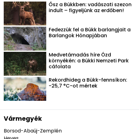
Ősz a Bükkben: vadászati szezon
indult – figyeljünk az erdőben!
Fedezzük fel a Bükk barlangjait a
Barlangok Hónapjában
Medvetámadás híre Ózd
környékén: a Bükki Nemzeti Park
cáfolata
Rekordhideg a Bükk-fennsíkon:
-25,7 °C-ot mértek
Vármegyék
Borsod-Abaúj-Zemplén
Heves