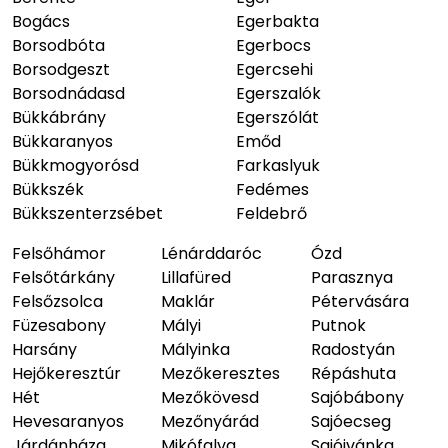
Bogács
Egerbakta
Borsodbóta
Egerbocs
Borsodgeszt
Egercsehi
Borsodnádasd
Egerszalók
Bükkábrány
Egerszólát
Bükkaranyos
Emőd
Bükkmogyorósd
Farkaslyuk
Bükkszék
Fedémes
Bükkszenterzsébet
Feldebrő
Felsőhámor
Lénárddaróc
Ózd
Felsőtárkány
Lillafüred
Parasznya
Felsőzsolca
Maklár
Pétervására
Füzesabony
Mályi
Putnok
Harsány
Mályinka
Radostyán
Hejőkeresztúr
Mezőkeresztes
Répáshuta
Hét
Mezőkövesd
Sajóbábony
Hevesaranyos
Mezőnyárád
Sajóecseg
Járdánháza
Mikófalva
Sajóivánka