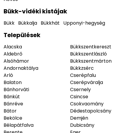
Bükk-vidéki kistájak
Bükk
Bükkalja
Bükkhát
Upponyi-hegység
Települések
Alacska
Bükkszentkereszt
Aldebrő
Bükkszentlászló
Alsóhámor
Bükkszentmárton
Andornaktálya
Bükkzsérc
Arló
Cserépfalu
Balaton
Cserépváralja
Bánhorváti
Csernely
Bánkút
Csincse
Bánréve
Csokvaomány
Bátor
Dédestapolcsány
Bekölce
Demjén
Bélapátfalva
Dubicsány
Berente
Eger