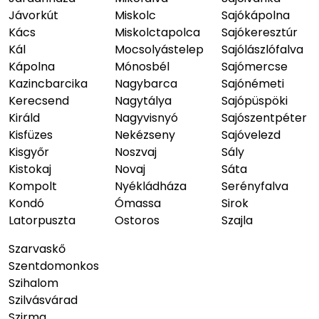
Jávorkút
Miskolc
Sajókápolna
Kács
Miskolctapolca
Sajókeresztúr
Kál
Mocsolyástelep
Sajólászlófalva
Kápolna
Mónosbél
Sajómercse
Kazincbarcika
Nagybarca
Sajónémeti
Kerecsend
Nagytálya
Sajópüspöki
Királd
Nagyvisnyó
Sajószentpéter
Kisfüzes
Nekézseny
Sajóvelezd
Kisgyőr
Noszvaj
Sály
Kistokaj
Novaj
Sáta
Kompolt
Nyékládháza
Serényfalva
Kondó
Ómassa
Sirok
Latorpuszta
Ostoros
Szajla
Szarvaskő
Szentdomonkos
Szihalom
Szilvásvárad
Szirma