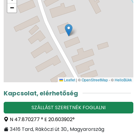
−
Leaflet
|
©
OpenStreetMap
- ©
HelloBükk
Kapcsolat, elérhetőség
SZÁLLÁST SZERETNÉK FOGLALNI
N 47.870277 ° E 20.603902°
3416 Tard, Rákóczi út 30., Magyarország