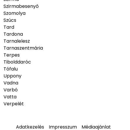
Szirmabesenyő
Szomolya
Szúcs
Tard
Tardona
Tarnalelesz
Tarnaszentmária
Terpes
Tibolddaróc
Tófalu
Uppony
Vadna
Varbó
Vatta
Verpelét
Adatkezelés
Impresszum
Médiaajánlat