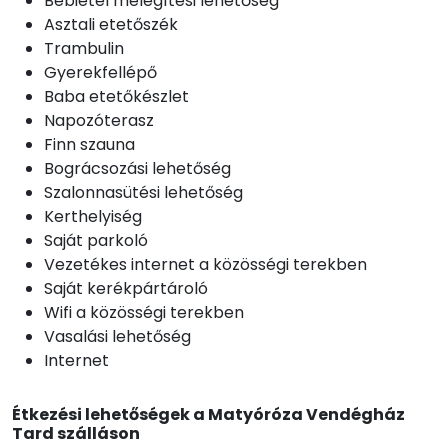
Bébiétel melegítési lehetőség
Asztali etetőszék
Trambulin
Gyerekfellépő
Baba etetőkészlet
Napozóterasz
Finn szauna
Bográcsozási lehetőség
Szalonnasütési lehetőség
Kerthelyiség
Saját parkoló
Vezetékes internet a közösségi terekben
Saját kerékpártároló
Wifi a közösségi terekben
Vasalási lehetőség
Internet
Étkezési lehetőségek a Matyóróza Vendégház
Tard szálláson