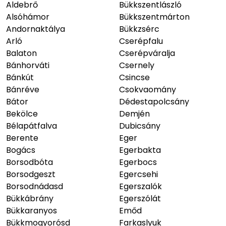
Aldebrő
Bükkszentlászló
Alsóhámor
Bükkszentmárton
Andornaktálya
Bükkzsérc
Arló
Cserépfalu
Balaton
Cserépváralja
Bánhorváti
Csernely
Bánkút
Csincse
Bánréve
Csokvaomány
Bátor
Dédestapolcsány
Bekölce
Demjén
Bélapátfalva
Dubicsány
Berente
Eger
Bogács
Egerbakta
Borsodbóta
Egerbocs
Borsodgeszt
Egercsehi
Borsodnádasd
Egerszalók
Bükkábrány
Egerszólát
Bükkaranyos
Emőd
Bükkmogyorósd
Farkaslyuk