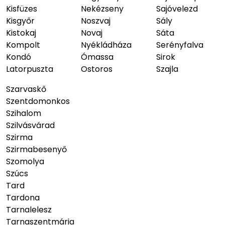
Kisfüzes
Nekézseny
Sajóvelezd
Kisgyőr
Noszvaj
Sály
Kistokaj
Novaj
Sáta
Kompolt
Nyékládháza
Serényfalva
Kondó
Ómassa
Sirok
Latorpuszta
Ostoros
Szajla
Szarvaskő
Szentdomonkos
Szihalom
Szilvásvárad
Szirma
Szirmabesenyő
Szomolya
Szúcs
Tard
Tardona
Tarnalelesz
Tarnaszentmária