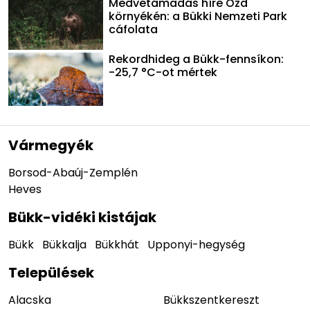
Medvetámadás híre Ózd
környékén: a Bükki Nemzeti Park
cáfolata
Rekordhideg a Bükk-fennsíkon:
-25,7 °C-ot mértek
Vármegyék
Borsod-Abaúj-Zemplén
Heves
Bükk-vidéki kistájak
Bükk
Bükkalja
Bükkhát
Upponyi-hegység
Települések
Alacska
Bükkszentkereszt