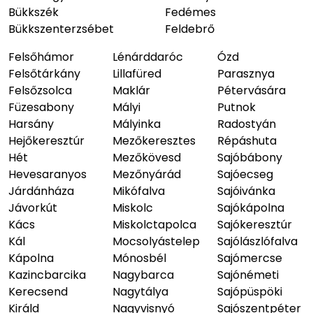
Bükkszék
Fedémes
Bükkszenterzsébet
Feldebrő
Felsőhámor
Lénárddaróc
Ózd
Felsőtárkány
Lillafüred
Parasznya
Felsőzsolca
Maklár
Pétervására
Füzesabony
Mályi
Putnok
Harsány
Mályinka
Radostyán
Hejőkeresztúr
Mezőkeresztes
Répáshuta
Hét
Mezőkövesd
Sajóbábony
Hevesaranyos
Mezőnyárád
Sajóecseg
Járdánháza
Mikófalva
Sajóivánka
Jávorkút
Miskolc
Sajókápolna
Kács
Miskolctapolca
Sajókeresztúr
Kál
Mocsolyástelep
Sajólászlófalva
Kápolna
Mónosbél
Sajómercse
Kazincbarcika
Nagybarca
Sajónémeti
Kerecsend
Nagytálya
Sajópüspöki
Királd
Nagyvisnyó
Sajószentpéter