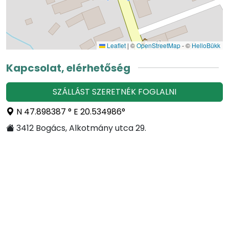
Leaflet
|
©
OpenStreetMap
- ©
HelloBükk
Kapcsolat, elérhetőség
SZÁLLÁST SZERETNÉK FOGLALNI
N 47.898387 ° E 20.534986°
3412 Bogács, Alkotmány utca 29.