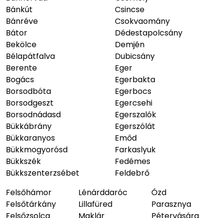
Bánkút
Csincse
Bánréve
Csokvaomány
Bátor
Dédestapolcsány
Bekölce
Demjén
Bélapátfalva
Dubicsány
Berente
Eger
Bogács
Egerbakta
Borsodbóta
Egerbocs
Borsodgeszt
Egercsehi
Borsodnádasd
Egerszalók
Bükkábrány
Egerszólát
Bükkaranyos
Emőd
Bükkmogyorósd
Farkaslyuk
Bükkszék
Fedémes
Bükkszenterzsébet
Feldebrő
Felsőhámor
Lénárddaróc
Ózd
Felsőtárkány
Lillafüred
Parasznya
Felsőzsolca
Maklár
Pétervására