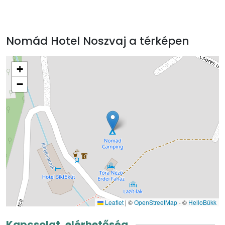
Nomád Hotel Noszvaj a térképen
+
−
Leaflet
|
©
OpenStreetMap
- ©
HelloBükk
Kapcsolat, elérhetőség