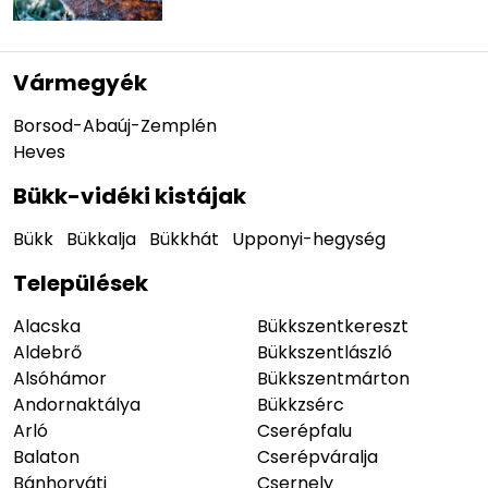
Vármegyék
Borsod-Abaúj-Zemplén
Heves
Bükk-vidéki kistájak
Bükk
Bükkalja
Bükkhát
Upponyi-hegység
Települések
Alacska
Bükkszentkereszt
Aldebrő
Bükkszentlászló
Alsóhámor
Bükkszentmárton
Andornaktálya
Bükkzsérc
Arló
Cserépfalu
Balaton
Cserépváralja
Bánhorváti
Csernely