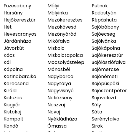
Füzesabony
Mályi
Putnok
Harsány
Mályinka
Radostyán
Hejőkeresztúr
Mezőkeresztes
Répáshuta
Hét
Mezőkövesd
Sajóbábony
Hevesaranyos
Mezőnyárád
Sajóecseg
Járdánháza
Mikófalva
Sajóivánka
Jávorkút
Miskolc
Sajókápolna
Kács
Miskolctapolca
Sajókeresztúr
Kál
Mocsolyástelep
Sajólászlófalva
Kápolna
Mónosbél
Sajómercse
Kazincbarcika
Nagybarca
Sajónémeti
Kerecsend
Nagytálya
Sajópüspöki
Királd
Nagyvisnyó
Sajószentpéter
Kisfüzes
Nekézseny
Sajóvelezd
Kisgyőr
Noszvaj
Sály
Kistokaj
Novaj
Sáta
Kompolt
Nyékládháza
Serényfalva
Kondó
Ómassa
Sirok