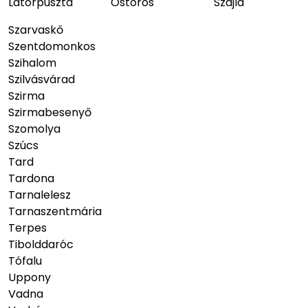
Latorpuszta
Ostoros
Szajla
Szarvaskő
Szentdomonkos
Szihalom
Szilvásvárad
Szirma
Szirmabesenyő
Szomolya
Szúcs
Tard
Tardona
Tarnalelesz
Tarnaszentmária
Terpes
Tibolddaróc
Tófalu
Uppony
Vadna