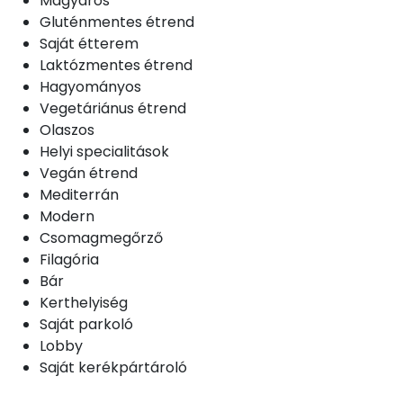
Magyaros
Gluténmentes étrend
Saját étterem
Laktózmentes étrend
Hagyományos
Vegetáriánus étrend
Olaszos
Helyi specialitások
Vegán étrend
Mediterrán
Modern
Csomagmegőrző
Filagória
Bár
Kerthelyiség
Saját parkoló
Lobby
Saját kerékpártároló