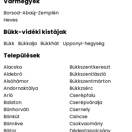
Vármegyék
Borsod-Abaúj-Zemplén
Heves
Bükk-vidéki kistájak
Bükk
Bükkalja
Bükkhát
Upponyi-hegység
Települések
Alacska
Bükkszentkereszt
Aldebrő
Bükkszentlászló
Alsóhámor
Bükkszentmárton
Andornaktálya
Bükkzsérc
Arló
Cserépfalu
Balaton
Cserépváralja
Bánhorváti
Csernely
Bánkút
Csincse
Bánréve
Csokvaomány
Bátor
Dédestapolcsány