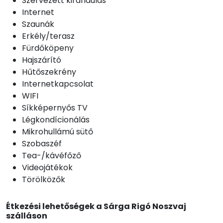
Szervezett kirándulás
Internet
Szaunák
Erkély/terasz
Fürdőköpeny
Hajszárító
Hűtőszekrény
Internetkapcsolat
WIFI
Síkképernyős TV
Légkondícionálás
Mikrohullámú sütő
Szobaszéf
Tea-/kávéfőző
Videojátékok
Törölközők
Étkezési lehetőségek a Sárga Rigó Noszvaj
szálláson