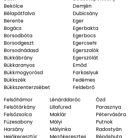
Bekölce
Demjén
Bélapátfalva
Dubicsány
Berente
Eger
Bogács
Egerbakta
Borsodbóta
Egerbocs
Borsodgeszt
Egercsehi
Borsodnádasd
Egerszalók
Bükkábrány
Egerszólát
Bükkaranyos
Emőd
Bükkmogyorósd
Farkaslyuk
Bükkszék
Fedémes
Bükkszenterzsébet
Feldebrő
Felsőhámor
Lénárddaróc
Ózd
Felsőtárkány
Lillafüred
Parasznya
Felsőzsolca
Maklár
Pétervására
Füzesabony
Mályi
Putnok
Harsány
Mályinka
Radostyán
Hejőkeresztúr
Mezőkeresztes
Répáshuta