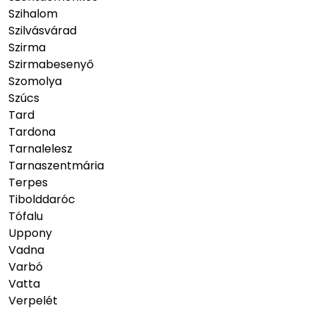
Szihalom
Szilvásvárad
Szirma
Szirmabesenyő
Szomolya
Szúcs
Tard
Tardona
Tarnalelesz
Tarnaszentmária
Terpes
Tibolddaróc
Tófalu
Uppony
Vadna
Varbó
Vatta
Verpelét