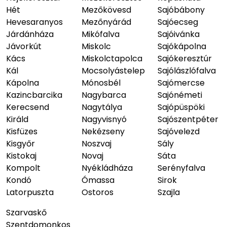
Hét
Mezőkövesd
Sajóbábony
Hevesaranyos
Mezőnyárád
Sajóecseg
Járdánháza
Mikófalva
Sajóivánka
Jávorkút
Miskolc
Sajókápolna
Kács
Miskolctapolca
Sajókeresztúr
Kál
Mocsolyástelep
Sajólászlófalva
Kápolna
Mónosbél
Sajómercse
Kazincbarcika
Nagybarca
Sajónémeti
Kerecsend
Nagytálya
Sajópüspöki
Királd
Nagyvisnyó
Sajószentpéter
Kisfüzes
Nekézseny
Sajóvelezd
Kisgyőr
Noszvaj
Sály
Kistokaj
Novaj
Sáta
Kompolt
Nyékládháza
Serényfalva
Kondó
Ómassa
Sirok
Latorpuszta
Ostoros
Szajla
Szarvaskő
Szentdomonkos