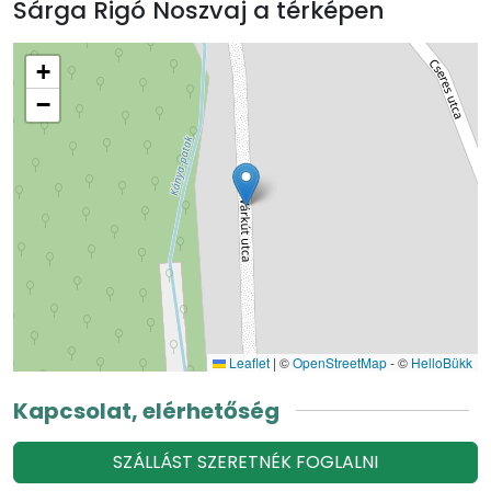
Sárga Rigó Noszvaj a térképen
+
−
Leaflet
|
©
OpenStreetMap
- ©
HelloBükk
Kapcsolat, elérhetőség
SZÁLLÁST SZERETNÉK FOGLALNI