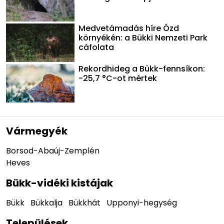
Medvetámadás híre Ózd
környékén: a Bükki Nemzeti Park
cáfolata
Rekordhideg a Bükk-fennsíkon:
-25,7 °C-ot mértek
Vármegyék
Borsod-Abaúj-Zemplén
Heves
Bükk-vidéki kistájak
Bükk
Bükkalja
Bükkhát
Upponyi-hegység
Települések