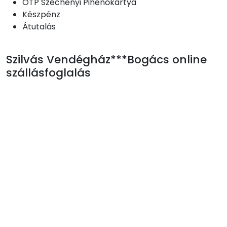
OTP Széchenyi Pihenőkártya
Készpénz
Átutalás
Szilvás Vendégház***Bogács online
szállásfoglalás