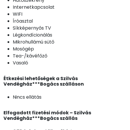
Hűtőszekrény
Internetkapcsolat
WIFI
Íróasztal
Síkképernyős TV
Légkondícionálás
Mikrohullámú sütő
Mosógép
Tea-/kávéfőző
Vasaló
Étkezési lehetőségek a Szilvás
Vendégház***Bogács szálláson
Nincs ellátás
Elfogadott fizetési módok – Szilvás
Vendégház***Bogács szállás