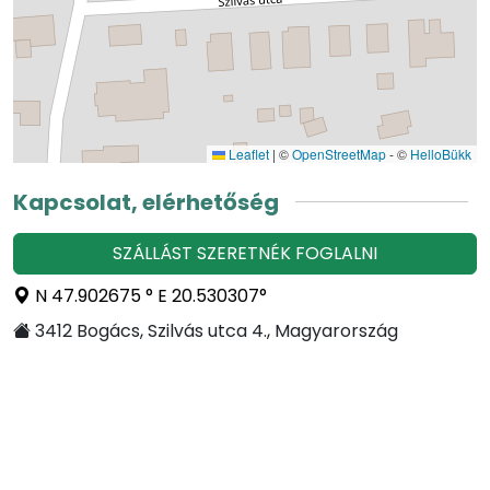
Leaflet
|
©
OpenStreetMap
- ©
HelloBükk
Kapcsolat, elérhetőség
SZÁLLÁST SZERETNÉK FOGLALNI
N 47.902675 ° E 20.530307°
3412 Bogács, Szilvás utca 4., Magyarország