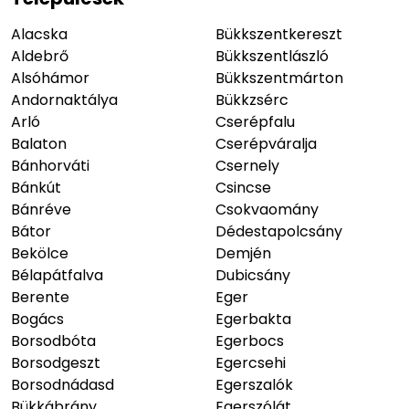
Alacska
Bükkszentkereszt
Aldebrő
Bükkszentlászló
Alsóhámor
Bükkszentmárton
Andornaktálya
Bükkzsérc
Arló
Cserépfalu
Balaton
Cserépváralja
Bánhorváti
Csernely
Bánkút
Csincse
Bánréve
Csokvaomány
Bátor
Dédestapolcsány
Bekölce
Demjén
Bélapátfalva
Dubicsány
Berente
Eger
Bogács
Egerbakta
Borsodbóta
Egerbocs
Borsodgeszt
Egercsehi
Borsodnádasd
Egerszalók
Bükkábrány
Egerszólát