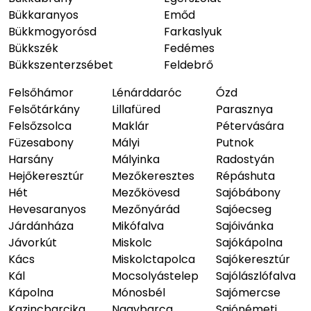
Bükkaranyos
Emőd
Bükkmogyorósd
Farkaslyuk
Bükkszék
Fedémes
Bükkszenterzsébet
Feldebrő
Felsőhámor
Lénárddaróc
Ózd
Felsőtárkány
Lillafüred
Parasznya
Felsőzsolca
Maklár
Pétervására
Füzesabony
Mályi
Putnok
Harsány
Mályinka
Radostyán
Hejőkeresztúr
Mezőkeresztes
Répáshuta
Hét
Mezőkövesd
Sajóbábony
Hevesaranyos
Mezőnyárád
Sajóecseg
Járdánháza
Mikófalva
Sajóivánka
Jávorkút
Miskolc
Sajókápolna
Kács
Miskolctapolca
Sajókeresztúr
Kál
Mocsolyástelep
Sajólászlófalva
Kápolna
Mónosbél
Sajómercse
Kazincbarcika
Nagybarca
Sajónémeti