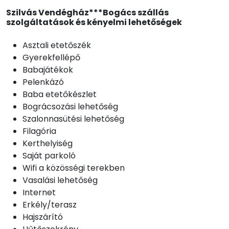
Szilvás Vendégház***Bogács szállás
szolgáltatások és kényelmi lehetőségek
Asztali etetőszék
Gyerekfellépő
Babajátékok
Pelenkázó
Baba etetőkészlet
Bográcsozási lehetőség
Szalonnasütési lehetőség
Filagória
Kerthelyiség
Saját parkoló
Wifi a közösségi terekben
Vasalási lehetőség
Internet
Erkély/terasz
Hajszárító