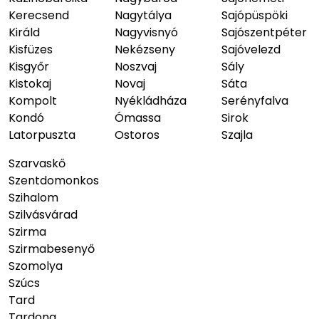
Kerecsend
Nagytálya
Sajópüspöki
Királd
Nagyvisnyó
Sajószentpéter
Kisfüzes
Nekézseny
Sajóvelezd
Kisgyőr
Noszvaj
Sály
Kistokaj
Novaj
Sáta
Kompolt
Nyékládháza
Serényfalva
Kondó
Ómassa
Sirok
Latorpuszta
Ostoros
Szajla
Szarvaskő
Szentdomonkos
Szihalom
Szilvásvárad
Szirma
Szirmabesenyő
Szomolya
Szúcs
Tard
Tardona