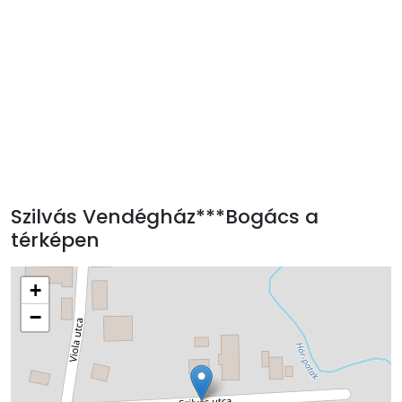
Szilvás Vendégház***Bogács a
térképen
+
−