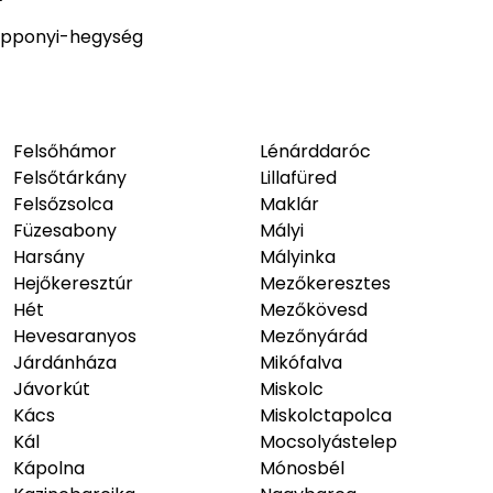
pponyi-hegység
Felsőhámor
Lénárddaróc
Felsőtárkány
Lillafüred
Felsőzsolca
Maklár
Füzesabony
Mályi
Harsány
Mályinka
Hejőkeresztúr
Mezőkeresztes
Hét
Mezőkövesd
Hevesaranyos
Mezőnyárád
Járdánháza
Mikófalva
Jávorkút
Miskolc
Kács
Miskolctapolca
Kál
Mocsolyástelep
Kápolna
Mónosbél