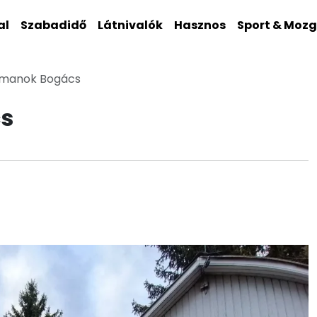
al
Szabadidő
Látnivalók
Hasznos
Sport & Moz
tmanok Bogács
cs