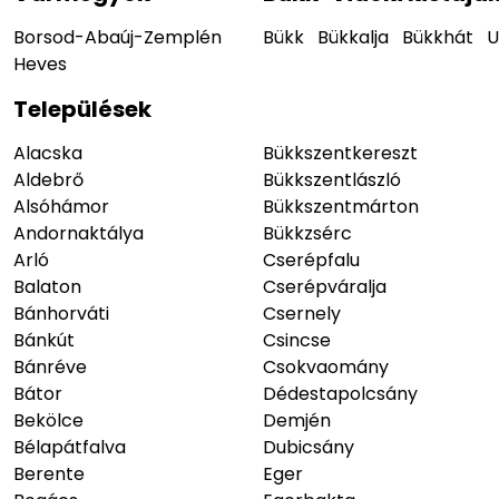
Borsod-Abaúj-Zemplén
Bükk
Bükkalja
Bükkhát
U
Heves
Települések
Alacska
Bükkszentkereszt
Aldebrő
Bükkszentlászló
Alsóhámor
Bükkszentmárton
Andornaktálya
Bükkzsérc
Arló
Cserépfalu
Balaton
Cserépváralja
Bánhorváti
Csernely
Bánkút
Csincse
Bánréve
Csokvaomány
Bátor
Dédestapolcsány
Bekölce
Demjén
Bélapátfalva
Dubicsány
Berente
Eger