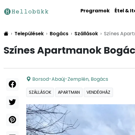
Programok
Étel & It
Települések
Bogács
Szállások
Színes Apar
Színes Apartmanok Bogá
Borsod-Abaúj-Zemplén
,
Bogács
SZÁLLÁSOK
APARTMAN
VENDÉGHÁZ