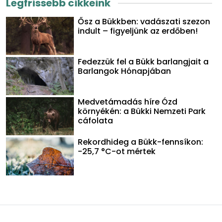
Legfrissebb cikkeink
Ősz a Bükkben: vadászati szezon
indult – figyeljünk az erdőben!
Fedezzük fel a Bükk barlangjait a
Barlangok Hónapjában
Medvetámadás híre Ózd
környékén: a Bükki Nemzeti Park
cáfolata
Rekordhideg a Bükk-fennsíkon:
-25,7 °C-ot mértek