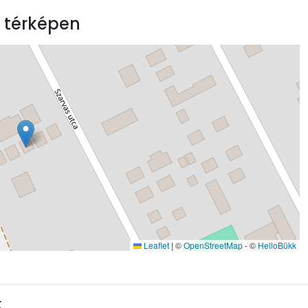
 térképen
Leaflet
|
©
OpenStreetMap
- ©
HelloBükk
k