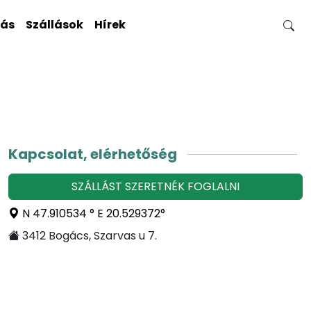
gás
Szállások
Hírek
Kapcsolat, elérhetőség
SZÁLLÁST SZERETNÉK FOGLALNI
N 47.910534 ° E 20.529372°
3412 Bogács, Szarvas u 7.