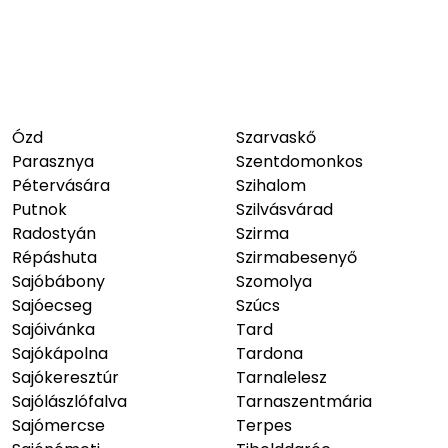
Ózd
Szarvaskő
Parasznya
Szentdomonkos
Pétervására
Szihalom
Putnok
Szilvásvárad
Radostyán
Szirma
Répáshuta
Szirmabesenyő
Sajóbábony
Szomolya
Sajóecseg
Szúcs
Sajóivánka
Tard
Sajókápolna
Tardona
Sajókeresztúr
Tarnalelesz
Sajólászlófalva
Tarnaszentmária
Sajómercse
Terpes