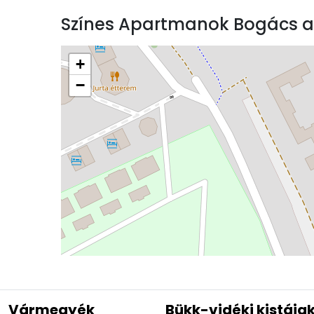
Színes Apartmanok Bogács a
+
−
Vármegyék
Bükk-vidéki kistája