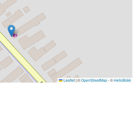
Leaflet
|
©
OpenStreetMap
- ©
HelloBükk