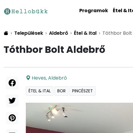
Programok
Étel & It
Települések
Aldebrő
Étel & Ital
Tóthbor Bolt
Tóthbor Bolt Aldebrő
Heves
,
Aldebrő
ÉTEL & ITAL
BOR
PINCÉSZET