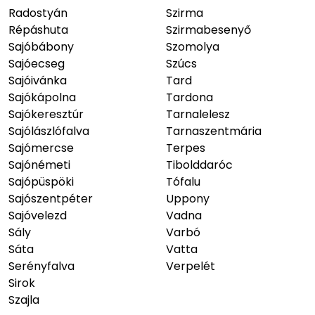
Radostyán
Szirma
Répáshuta
Szirmabesenyő
Sajóbábony
Szomolya
Sajóecseg
Szúcs
Sajóivánka
Tard
Sajókápolna
Tardona
Sajókeresztúr
Tarnalelesz
Sajólászlófalva
Tarnaszentmária
Sajómercse
Terpes
Sajónémeti
Tibolddaróc
Sajópüspöki
Tófalu
Sajószentpéter
Uppony
Sajóvelezd
Vadna
Sály
Varbó
Sáta
Vatta
Serényfalva
Verpelét
Sirok
Szajla