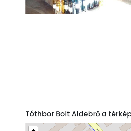
Tóthbor Bolt Aldebrő a térké
+