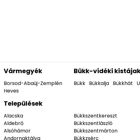
Vármegyék
Bükk-vidéki kistája
Borsod-Abaúj-Zemplén
Bükk
Bükkalja
Bükkhát
U
Heves
Települések
Alacska
Bükkszentkereszt
Aldebrő
Bükkszentlászló
Alsóhámor
Bükkszentmárton
Andornaktálya
Bükkzsérc