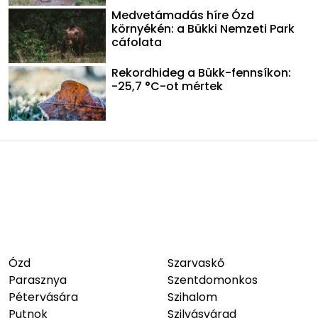
Medvetámadás híre Ózd
környékén: a Bükki Nemzeti Park
cáfolata
Rekordhideg a Bükk-fennsíkon:
-25,7 °C-ot mértek
Ózd
Szarvaskő
Parasznya
Szentdomonkos
Pétervására
Szihalom
Putnok
Szilvásvárad