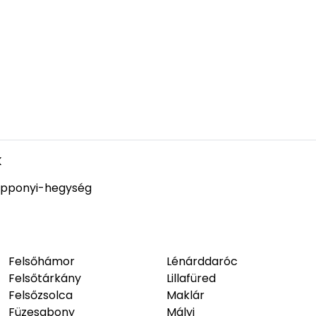
k
pponyi-hegység
Felsőhámor
Lénárddaróc
Felsőtárkány
Lillafüred
Felsőzsolca
Maklár
Füzesabony
Mályi