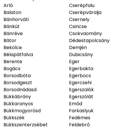
Arló
Cserépfalu
Balaton
Cserépváralja
Bánhorváti
Csernely
Bánkút
Csincse
Bánréve
Csokvaomány
Bátor
Dédestapolcsány
Bekölce
Demjén
Bélapátfalva
Dubicsány
Berente
Eger
Bogács
Egerbakta
Borsodbóta
Egerbocs
Borsodgeszt
Egercsehi
Borsodnádasd
Egerszalók
Bükkábrány
Egerszólát
Bükkaranyos
Emőd
Bükkmogyorósd
Farkaslyuk
Bükkszék
Fedémes
Bükkszenterzsébet
Feldebrő