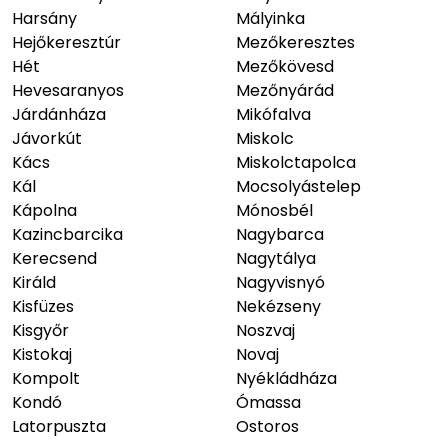
Harsány
Mályinka
Hejőkeresztúr
Mezőkeresztes
Hét
Mezőkövesd
Hevesaranyos
Mezőnyárád
Járdánháza
Mikófalva
Jávorkút
Miskolc
Kács
Miskolctapolca
Kál
Mocsolyástelep
Kápolna
Mónosbél
Kazincbarcika
Nagybarca
Kerecsend
Nagytálya
Királd
Nagyvisnyó
Kisfüzes
Nekézseny
Kisgyőr
Noszvaj
Kistokaj
Novaj
Kompolt
Nyékládháza
Kondó
Ómassa
Latorpuszta
Ostoros