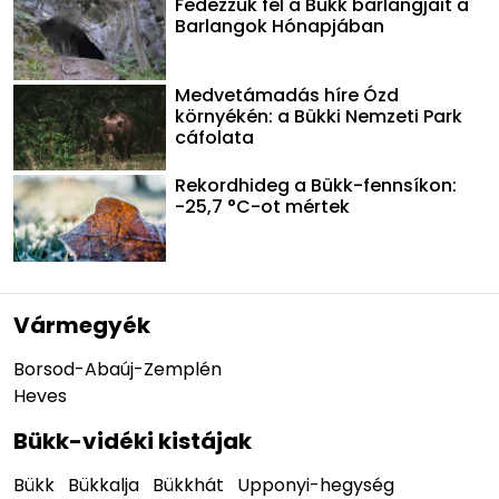
Fedezzük fel a Bükk barlangjait a
Barlangok Hónapjában
Medvetámadás híre Ózd
környékén: a Bükki Nemzeti Park
cáfolata
Rekordhideg a Bükk-fennsíkon:
-25,7 °C-ot mértek
Vármegyék
Borsod-Abaúj-Zemplén
Heves
Bükk-vidéki kistájak
Bükk
Bükkalja
Bükkhát
Upponyi-hegység