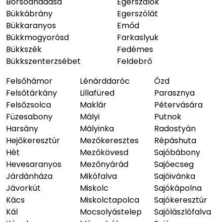
Borsodnádasd
Egerszalók
Bükkábrány
Egerszólát
Bükkaranyos
Emőd
Bükkmogyorósd
Farkaslyuk
Bükkszék
Fedémes
Bükkszenterzsébet
Feldebrő
Felsőhámor
Lénárddaróc
Ózd
Felsőtárkány
Lillafüred
Parasznya
Felsőzsolca
Maklár
Pétervására
Füzesabony
Mályi
Putnok
Harsány
Mályinka
Radostyán
Hejőkeresztúr
Mezőkeresztes
Répáshuta
Hét
Mezőkövesd
Sajóbábony
Hevesaranyos
Mezőnyárád
Sajóecseg
Járdánháza
Mikófalva
Sajóivánka
Jávorkút
Miskolc
Sajókápolna
Kács
Miskolctapolca
Sajókeresztúr
Kál
Mocsolyástelep
Sajólászlófalva