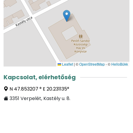
Leaflet
|
©
OpenStreetMap
- ©
HelloBükk
Kapcsolat, elérhetőség
N 47.853207 ° E 20.231135°
3351 Verpelét, Kastély u. 8.