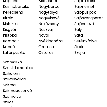
Kápolna
Mónosbél
Sajómercse
Kazincbarcika
Nagybarca
Sajónémeti
Kerecsend
Nagytálya
Sajópüspöki
Királd
Nagyvisnyó
Sajószentpéter
Kisfüzes
Nekézseny
Sajóvelezd
Kisgyőr
Noszvaj
Sály
Kistokaj
Novaj
Sáta
Kompolt
Nyékládháza
Serényfalva
Kondó
Ómassa
Sirok
Latorpuszta
Ostoros
Szajla
Szarvaskő
Szentdomonkos
Szihalom
Szilvásvárad
Szirma
Szirmabesenyő
Szomolya
Szúcs