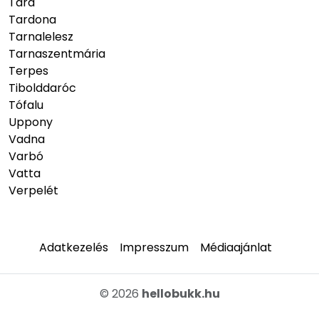
Tard
Tardona
Tarnalelesz
Tarnaszentmária
Terpes
Tibolddaróc
Tófalu
Uppony
Vadna
Varbó
Vatta
Verpelét
Adatkezelés
Impresszum
Médiaajánlat
© 2026
hellobukk.hu