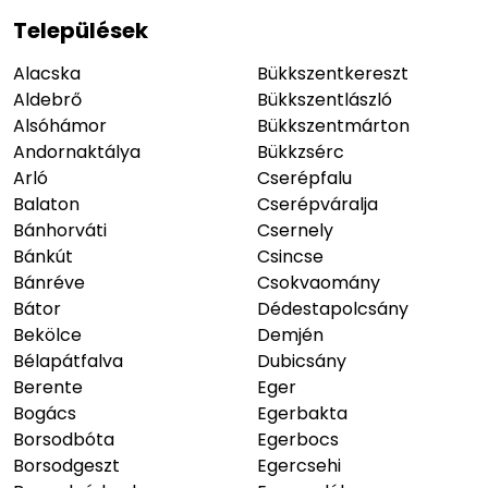
Települések
Alacska
Bükkszentkereszt
Aldebrő
Bükkszentlászló
Alsóhámor
Bükkszentmárton
Andornaktálya
Bükkzsérc
Arló
Cserépfalu
Balaton
Cserépváralja
Bánhorváti
Csernely
Bánkút
Csincse
Bánréve
Csokvaomány
Bátor
Dédestapolcsány
Bekölce
Demjén
Bélapátfalva
Dubicsány
Berente
Eger
Bogács
Egerbakta
Borsodbóta
Egerbocs
Borsodgeszt
Egercsehi