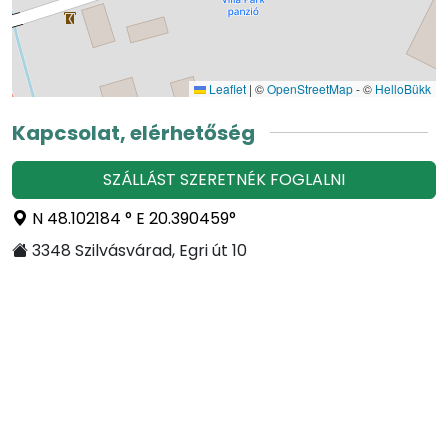
Leaflet
|
©
OpenStreetMap
- ©
HelloBükk
Kapcsolat, elérhetőség
SZÁLLÁST SZERETNÉK FOGLALNI
N 48.102184 ° E 20.390459°
3348 Szilvásvárad, Egri út 10