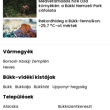
Medvetámadás híre Ózd
környékén: a Bükki Nemzeti Park
cáfolata
Rekordhideg a Bükk-fennsíkon:
-25,7 °C-ot mértek
Vármegyék
Borsod-Abaúj-Zemplén
Heves
Bükk-vidéki kistájak
Bükk
Bükkalja
Bükkhát
Upponyi-hegység
Települések
Alacska
Bükkszentkereszt