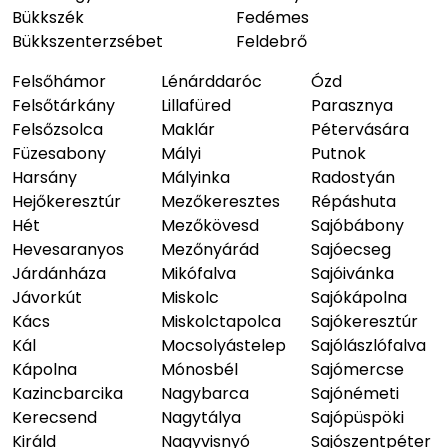
Bükkszék
Fedémes
Bükkszenterzsébet
Feldebrő
Felsőhámor
Lénárddaróc
Ózd
Felsőtárkány
Lillafüred
Parasznya
Felsőzsolca
Maklár
Pétervására
Füzesabony
Mályi
Putnok
Harsány
Mályinka
Radostyán
Hejőkeresztúr
Mezőkeresztes
Répáshuta
Hét
Mezőkövesd
Sajóbábony
Hevesaranyos
Mezőnyárád
Sajóecseg
Járdánháza
Mikófalva
Sajóivánka
Jávorkút
Miskolc
Sajókápolna
Kács
Miskolctapolca
Sajókeresztúr
Kál
Mocsolyástelep
Sajólászlófalva
Kápolna
Mónosbél
Sajómercse
Kazincbarcika
Nagybarca
Sajónémeti
Kerecsend
Nagytálya
Sajópüspöki
Királd
Nagyvisnyó
Sajószentpéter