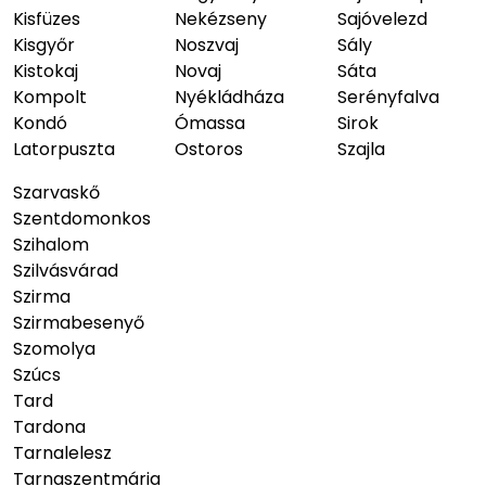
Kisfüzes
Nekézseny
Sajóvelezd
Kisgyőr
Noszvaj
Sály
Kistokaj
Novaj
Sáta
Kompolt
Nyékládháza
Serényfalva
Kondó
Ómassa
Sirok
Latorpuszta
Ostoros
Szajla
Szarvaskő
Szentdomonkos
Szihalom
Szilvásvárad
Szirma
Szirmabesenyő
Szomolya
Szúcs
Tard
Tardona
Tarnalelesz
Tarnaszentmária