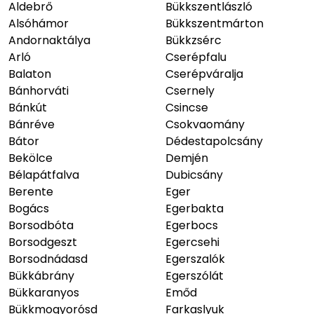
Aldebrő
Bükkszentlászló
Alsóhámor
Bükkszentmárton
Andornaktálya
Bükkzsérc
Arló
Cserépfalu
Balaton
Cserépváralja
Bánhorváti
Csernely
Bánkút
Csincse
Bánréve
Csokvaomány
Bátor
Dédestapolcsány
Bekölce
Demjén
Bélapátfalva
Dubicsány
Berente
Eger
Bogács
Egerbakta
Borsodbóta
Egerbocs
Borsodgeszt
Egercsehi
Borsodnádasd
Egerszalók
Bükkábrány
Egerszólát
Bükkaranyos
Emőd
Bükkmogyorósd
Farkaslyuk