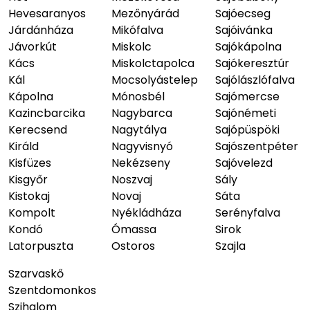
Hevesaranyos
Mezőnyárád
Sajóecseg
Járdánháza
Mikófalva
Sajóivánka
Jávorkút
Miskolc
Sajókápolna
Kács
Miskolctapolca
Sajókeresztúr
Kál
Mocsolyástelep
Sajólászlófalva
Kápolna
Mónosbél
Sajómercse
Kazincbarcika
Nagybarca
Sajónémeti
Kerecsend
Nagytálya
Sajópüspöki
Királd
Nagyvisnyó
Sajószentpéter
Kisfüzes
Nekézseny
Sajóvelezd
Kisgyőr
Noszvaj
Sály
Kistokaj
Novaj
Sáta
Kompolt
Nyékládháza
Serényfalva
Kondó
Ómassa
Sirok
Latorpuszta
Ostoros
Szajla
Szarvaskő
Szentdomonkos
Szihalom