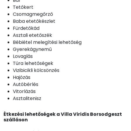
Bár
Tetőkert
Csomagmegőrző
Baba etetőkészlet
Fürdetőkád
Asztali etetőszék
Bébiétel melegítési lehetőség
Gyerekágynemű
Lovaglás
Túra lehetőségek
Vizibicikli kölcsönzés
Hajózás
Autóbérlés
Vitorlázás
Asztalitenisz
Étkezési lehetőségek a Villa Viridis Borsodgeszt
szálláson