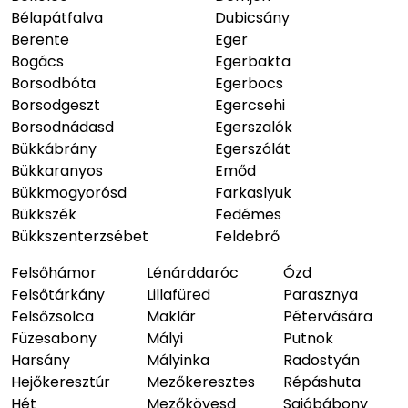
Bélapátfalva
Dubicsány
Berente
Eger
Bogács
Egerbakta
Borsodbóta
Egerbocs
Borsodgeszt
Egercsehi
Borsodnádasd
Egerszalók
Bükkábrány
Egerszólát
Bükkaranyos
Emőd
Bükkmogyorósd
Farkaslyuk
Bükkszék
Fedémes
Bükkszenterzsébet
Feldebrő
Felsőhámor
Lénárddaróc
Ózd
Felsőtárkány
Lillafüred
Parasznya
Felsőzsolca
Maklár
Pétervására
Füzesabony
Mályi
Putnok
Harsány
Mályinka
Radostyán
Hejőkeresztúr
Mezőkeresztes
Répáshuta
Hét
Mezőkövesd
Sajóbábony