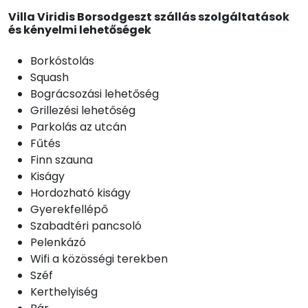
Villa Viridis Borsodgeszt szállás szolgáltatások
és kényelmi lehetőségek
Borkóstolás
Squash
Bográcsozási lehetőség
Grillezési lehetőség
Parkolás az utcán
Fűtés
Finn szauna
Kiságy
Hordozható kiságy
Gyerekfellépő
Szabadtéri pancsoló
Pelenkázó
Wifi a közösségi terekben
Széf
Kerthelyiség