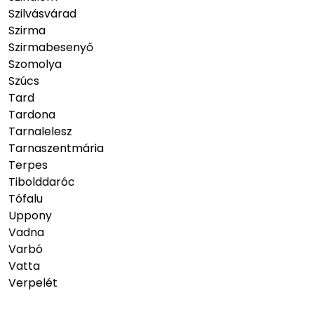
Szilvásvárad
Szirma
Szirmabesenyő
Szomolya
Szúcs
Tard
Tardona
Tarnalelesz
Tarnaszentmária
Terpes
Tibolddaróc
Tófalu
Uppony
Vadna
Varbó
Vatta
Verpelét