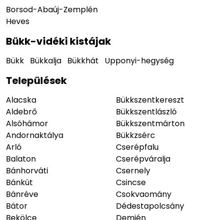
Borsod-Abaúj-Zemplén
Heves
Bükk-vidéki kistájak
Bükk
Bükkalja
Bükkhát
Upponyi-hegység
Települések
Alacska
Bükkszentkereszt
Aldebrő
Bükkszentlászló
Alsóhámor
Bükkszentmárton
Andornaktálya
Bükkzsérc
Arló
Cserépfalu
Balaton
Cserépváralja
Bánhorváti
Csernely
Bánkút
Csincse
Bánréve
Csokvaomány
Bátor
Dédestapolcsány
Bekölce
Demjén