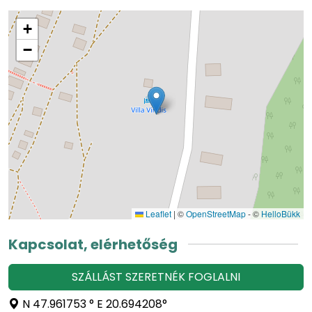
+
−
Leaflet
|
©
OpenStreetMap
- ©
HelloBükk
Kapcsolat, elérhetőség
SZÁLLÁST SZERETNÉK FOGLALNI
N 47.961753 ° E 20.694208°