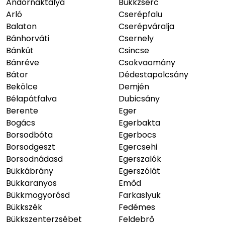
Andornaktálya
Bükkzsérc
Arló
Cserépfalu
Balaton
Cserépváralja
Bánhorváti
Csernely
Bánkút
Csincse
Bánréve
Csokvaomány
Bátor
Dédestapolcsány
Bekölce
Demjén
Bélapátfalva
Dubicsány
Berente
Eger
Bogács
Egerbakta
Borsodbóta
Egerbocs
Borsodgeszt
Egercsehi
Borsodnádasd
Egerszalók
Bükkábrány
Egerszólát
Bükkaranyos
Emőd
Bükkmogyorósd
Farkaslyuk
Bükkszék
Fedémes
Bükkszenterzsébet
Feldebrő