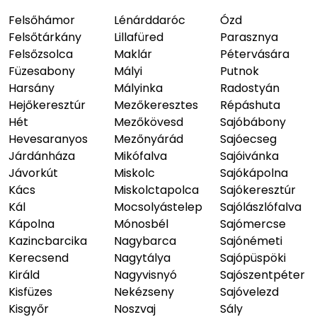
Felsőhámor
Lénárddaróc
Ózd
Felsőtárkány
Lillafüred
Parasznya
Felsőzsolca
Maklár
Pétervására
Füzesabony
Mályi
Putnok
Harsány
Mályinka
Radostyán
Hejőkeresztúr
Mezőkeresztes
Répáshuta
Hét
Mezőkövesd
Sajóbábony
Hevesaranyos
Mezőnyárád
Sajóecseg
Járdánháza
Mikófalva
Sajóivánka
Jávorkút
Miskolc
Sajókápolna
Kács
Miskolctapolca
Sajókeresztúr
Kál
Mocsolyástelep
Sajólászlófalva
Kápolna
Mónosbél
Sajómercse
Kazincbarcika
Nagybarca
Sajónémeti
Kerecsend
Nagytálya
Sajópüspöki
Királd
Nagyvisnyó
Sajószentpéter
Kisfüzes
Nekézseny
Sajóvelezd
Kisgyőr
Noszvaj
Sály