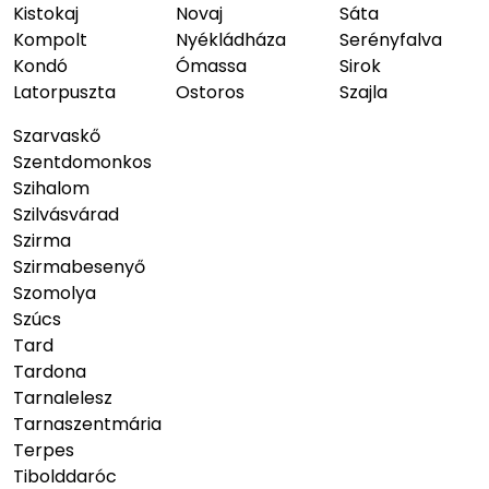
Kistokaj
Novaj
Sáta
Kompolt
Nyékládháza
Serényfalva
Kondó
Ómassa
Sirok
Latorpuszta
Ostoros
Szajla
Szarvaskő
Szentdomonkos
Szihalom
Szilvásvárad
Szirma
Szirmabesenyő
Szomolya
Szúcs
Tard
Tardona
Tarnalelesz
Tarnaszentmária
Terpes
Tibolddaróc