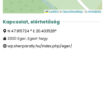
Leaflet
|
©
OpenStreetMap
- ©
HelloBükk
Kapcsolat, elérhetőség
N 47.915724 ° E 20.403526°
3300 Eger, Eged-hegy
wp.sherparally.hu/index.php/eger/