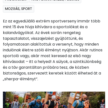
MOZGÁS, SPORT
Ez az egyedülálló extrém sportverseny immár több
mint 15 éve hívja kihívásra a sportolókat és a
kalandvágyókat. Az évek során rengeteg
tapasztalatot, visszajelzést gyűjtöttünk, és
folyamatosan alakítottuk a versenyt, hogy minden
indulónak életre szóló élményt nyújtson. Akár rutinos
sportoló vagy, akár most keresed az első nagy
kihívásodat – itt a helyed! A súlyok, a szintkülönbség
és a táv garantáltan próbára tesz, de közben
biztonságos, szervezett keretek között élheted át a
„sherpa-élményt”.