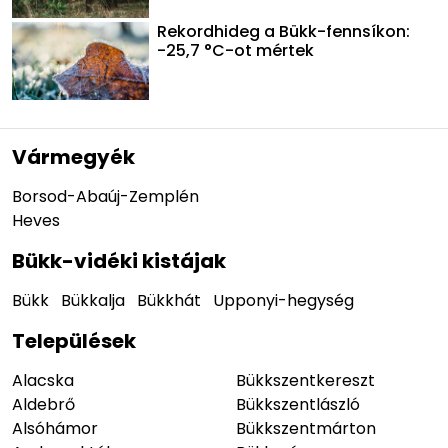
Rekordhideg a Bükk-fennsíkon:
-25,7 °C-ot mértek
Vármegyék
Borsod-Abaúj-Zemplén
Heves
Bükk-vidéki kistájak
Bükk
Bükkalja
Bükkhát
Upponyi-hegység
Települések
Alacska
Bükkszentkereszt
Aldebrő
Bükkszentlászló
Alsóhámor
Bükkszentmárton