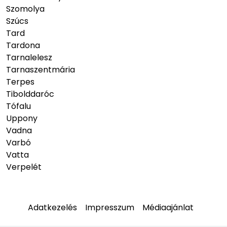
Szomolya
Szúcs
Tard
Tardona
Tarnalelesz
Tarnaszentmária
Terpes
Tibolddaróc
Tófalu
Uppony
Vadna
Varbó
Vatta
Verpelét
Adatkezelés
Impresszum
Médiaajánlat