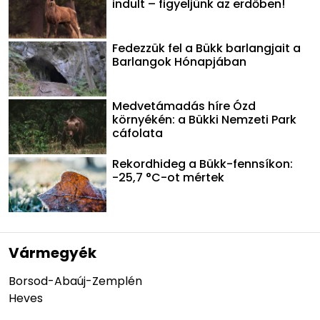
indult – figyeljünk az erdőben!
Fedezzük fel a Bükk barlangjait a
Barlangok Hónapjában
Medvetámadás híre Ózd
környékén: a Bükki Nemzeti Park
cáfolata
Rekordhideg a Bükk-fennsíkon:
-25,7 °C-ot mértek
Vármegyék
Borsod-Abaúj-Zemplén
Heves