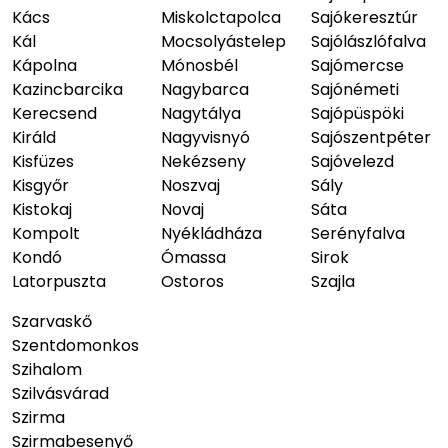
Kács
Miskolctapolca
Sajókeresztúr
Kál
Mocsolyástelep
Sajólászlófalva
Kápolna
Mónosbél
Sajómercse
Kazincbarcika
Nagybarca
Sajónémeti
Kerecsend
Nagytálya
Sajópüspöki
Királd
Nagyvisnyó
Sajószentpéter
Kisfüzes
Nekézseny
Sajóvelezd
Kisgyőr
Noszvaj
Sály
Kistokaj
Novaj
Sáta
Kompolt
Nyékládháza
Serényfalva
Kondó
Ómassa
Sirok
Latorpuszta
Ostoros
Szajla
Szarvaskő
Szentdomonkos
Szihalom
Szilvásvárad
Szirma
Szirmabesenyő