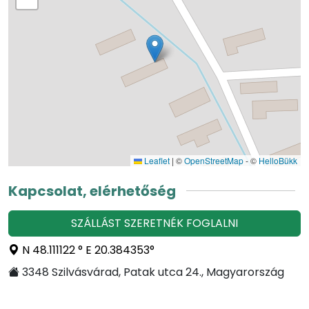
Leaflet
|
©
OpenStreetMap
- ©
HelloBükk
Kapcsolat, elérhetőség
SZÁLLÁST SZERETNÉK FOGLALNI
N 48.111122 ° E 20.384353°
3348 Szilvásvárad, Patak utca 24., Magyarország