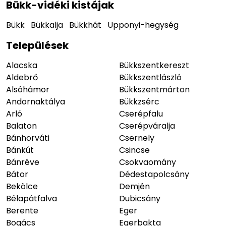
Bükk-vidéki kistájak
Bükk
Bükkalja
Bükkhát
Upponyi-hegység
Települések
Alacska
Bükkszentkereszt
Aldebrő
Bükkszentlászló
Alsóhámor
Bükkszentmárton
Andornaktálya
Bükkzsérc
Arló
Cserépfalu
Balaton
Cserépváralja
Bánhorváti
Csernely
Bánkút
Csincse
Bánréve
Csokvaomány
Bátor
Dédestapolcsány
Bekölce
Demjén
Bélapátfalva
Dubicsány
Berente
Eger
Bogács
Egerbakta