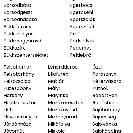
Borsodbóta
Egerbocs
Borsodgeszt
Egercsehi
Borsodnádasd
Egerszalók
Bükkábrány
Egerszólát
Bükkaranyos
Emőd
Bükkmogyorósd
Farkaslyuk
Bükkszék
Fedémes
Bükkszenterzsébet
Feldebrő
Felsőhámor
Lénárddaróc
Ózd
Felsőtárkány
Lillafüred
Parasznya
Felsőzsolca
Maklár
Pétervására
Füzesabony
Mályi
Putnok
Harsány
Mályinka
Radostyán
Hejőkeresztúr
Mezőkeresztes
Répáshuta
Hét
Mezőkövesd
Sajóbábony
Hevesaranyos
Mezőnyárád
Sajóecseg
Járdánháza
Mikófalva
Sajóivánka
Jávorkút
Miskolc
Sajókápolna