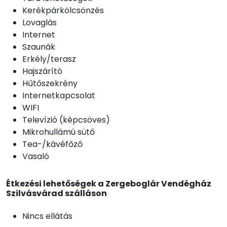
Kerékpárkölcsönzés
Lovaglás
Internet
Szaunák
Erkély/terasz
Hajszárító
Hűtőszekrény
Internetkapcsolat
WIFI
Televízió (képcsöves)
Mikrohullámú sütő
Tea-/kávéfőző
Vasaló
Étkezési lehetőségek a Zergeboglár Vendégház
Szilvásvárad szálláson
Nincs ellátás