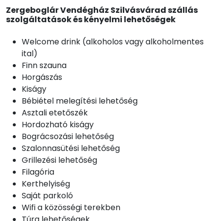
Zergeboglár Vendégház Szilvásvárad szállás
szolgáltatások és kényelmi lehetőségek
Welcome drink (alkoholos vagy alkoholmentes
ital)
Finn szauna
Horgászás
Kiságy
Bébiétel melegítési lehetőség
Asztali etetőszék
Hordozható kiságy
Bográcsozási lehetőség
Szalonnasütési lehetőség
Grillezési lehetőség
Filagória
Kerthelyiség
Saját parkoló
Wifi a közösségi terekben
Túra lehetőségek