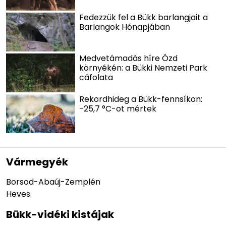
Fedezzük fel a Bükk barlangjait a
Barlangok Hónapjában
Medvetámadás híre Ózd
környékén: a Bükki Nemzeti Park
cáfolata
Rekordhideg a Bükk-fennsíkon:
-25,7 °C-ot mértek
Vármegyék
Borsod-Abaúj-Zemplén
Heves
Bükk-vidéki kistájak