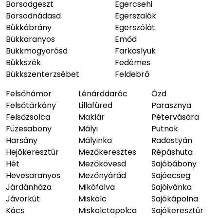
Borsodgeszt
Egercsehi
Borsodnádasd
Egerszalók
Bükkábrány
Egerszólát
Bükkaranyos
Emőd
Bükkmogyorósd
Farkaslyuk
Bükkszék
Fedémes
Bükkszenterzsébet
Feldebrő
Felsőhámor
Lénárddaróc
Ózd
Felsőtárkány
Lillafüred
Parasznya
Felsőzsolca
Maklár
Pétervására
Füzesabony
Mályi
Putnok
Harsány
Mályinka
Radostyán
Hejőkeresztúr
Mezőkeresztes
Répáshuta
Hét
Mezőkövesd
Sajóbábony
Hevesaranyos
Mezőnyárád
Sajóecseg
Járdánháza
Mikófalva
Sajóivánka
Jávorkút
Miskolc
Sajókápolna
Kács
Miskolctapolca
Sajókeresztúr