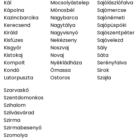
Kál
Mocsolyástelep
Sajólászlófalva
Kápolna
Mónosbél
Sajómercse
Kazincbarcika
Nagybarca
Sajónémeti
Kerecsend
Nagytálya
Sajópüspöki
Királd
Nagyvisnyó
Sajószentpéter
Kisfüzes
Nekézseny
Sajóvelezd
Kisgyőr
Noszvaj
Sály
Kistokaj
Novaj
Sáta
Kompolt
Nyékládháza
Serényfalva
Kondó
Ómassa
Sirok
Latorpuszta
Ostoros
Szajla
Szarvaskő
Szentdomonkos
Szihalom
Szilvásvárad
Szirma
Szirmabesenyő
Szomolya