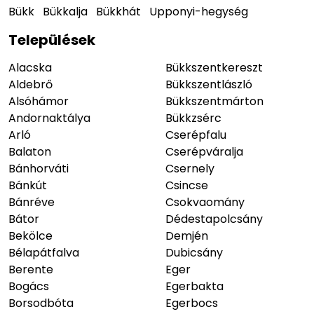
Bükk
Bükkalja
Bükkhát
Upponyi-hegység
Települések
Alacska
Bükkszentkereszt
Aldebrő
Bükkszentlászló
Alsóhámor
Bükkszentmárton
Andornaktálya
Bükkzsérc
Arló
Cserépfalu
Balaton
Cserépváralja
Bánhorváti
Csernely
Bánkút
Csincse
Bánréve
Csokvaomány
Bátor
Dédestapolcsány
Bekölce
Demjén
Bélapátfalva
Dubicsány
Berente
Eger
Bogács
Egerbakta
Borsodbóta
Egerbocs