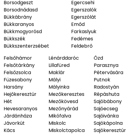
Borsodgeszt
Egercsehi
Borsodnádasd
Egerszalók
Bükkábrány
Egerszólát
Bükkaranyos
Emőd
Bükkmogyorósd
Farkaslyuk
Bükkszék
Fedémes
Bükkszenterzsébet
Feldebrő
Felsőhámor
Lénárddaróc
Ózd
Felsőtárkány
Lillafüred
Parasznya
Felsőzsolca
Maklár
Pétervására
Füzesabony
Mályi
Putnok
Harsány
Mályinka
Radostyán
Hejőkeresztúr
Mezőkeresztes
Répáshuta
Hét
Mezőkövesd
Sajóbábony
Hevesaranyos
Mezőnyárád
Sajóecseg
Járdánháza
Mikófalva
Sajóivánka
Jávorkút
Miskolc
Sajókápolna
Kács
Miskolctapolca
Sajókeresztúr