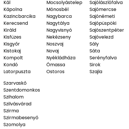
Kál
Mocsolyástelep
Sajólászlófalva
Kápolna
Mónosbél
Sajómercse
Kazincbarcika
Nagybarca
Sajónémeti
Kerecsend
Nagytálya
Sajópüspöki
Királd
Nagyvisnyó
Sajószentpéter
Kisfüzes
Nekézseny
Sajóvelezd
Kisgyőr
Noszvaj
Sály
Kistokaj
Novaj
Sáta
Kompolt
Nyékládháza
Serényfalva
Kondó
Ómassa
Sirok
Latorpuszta
Ostoros
Szajla
Szarvaskő
Szentdomonkos
Szihalom
Szilvásvárad
Szirma
Szirmabesenyő
Szomolya