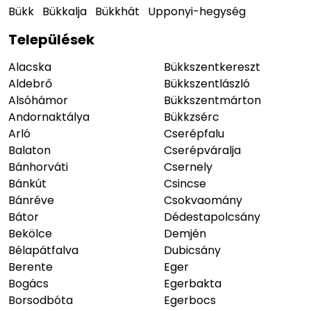
Bükk
Bükkalja
Bükkhát
Upponyi-hegység
Települések
Alacska
Bükkszentkereszt
Aldebrő
Bükkszentlászló
Alsóhámor
Bükkszentmárton
Andornaktálya
Bükkzsérc
Arló
Cserépfalu
Balaton
Cserépváralja
Bánhorváti
Csernely
Bánkút
Csincse
Bánréve
Csokvaomány
Bátor
Dédestapolcsány
Bekölce
Demjén
Bélapátfalva
Dubicsány
Berente
Eger
Bogács
Egerbakta
Borsodbóta
Egerbocs