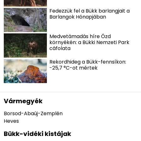
Fedezzük fel a Bükk barlangjait a
Barlangok Hónapjában
Medvetámadás híre Ózd
környékén: a Bükki Nemzeti Park
cáfolata
Rekordhideg a Bükk-fennsíkon:
-25,7 °C-ot mértek
Vármegyék
Borsod-Abaúj-Zemplén
Heves
Bükk-vidéki kistájak