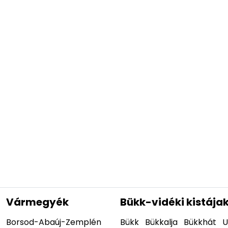
Vármegyék
Bükk-vidéki kistája
Borsod-Abaúj-Zemplén
Bükk
Bükkalja
Bükkhát
U