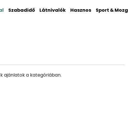
al
Szabadidő
Látnivalók
Hasznos
Sport & Moz
k ajánlatok a kategóriában.