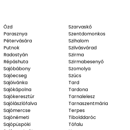
Ózd
Szarvaskő
Parasznya
Szentdomonkos
Pétervására
Szihalom
Putnok
Szilvásvárad
Radostyán
Szirma
Répáshuta
Szirmabesenyő
Sajóbábony
Szomolya
Sajóecseg
Szúcs
Sajóivánka
Tard
Sajókápolna
Tardona
Sajókeresztúr
Tarnalelesz
Sajólászlófalva
Tarnaszentmária
Sajómercse
Terpes
Sajónémeti
Tibolddaróc
Sajópüspöki
Tófalu