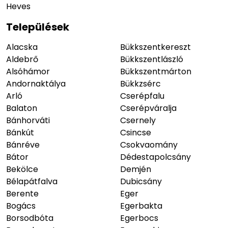
Heves
Települések
Alacska
Bükkszentkereszt
Aldebrő
Bükkszentlászló
Alsóhámor
Bükkszentmárton
Andornaktálya
Bükkzsérc
Arló
Cserépfalu
Balaton
Cserépváralja
Bánhorváti
Csernely
Bánkút
Csincse
Bánréve
Csokvaomány
Bátor
Dédestapolcsány
Bekölce
Demjén
Bélapátfalva
Dubicsány
Berente
Eger
Bogács
Egerbakta
Borsodbóta
Egerbocs