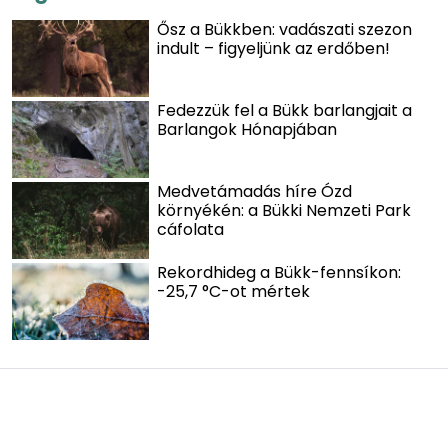
Ősz a Bükkben: vadászati szezon
indult – figyeljünk az erdőben!
Fedezzük fel a Bükk barlangjait a
Barlangok Hónapjában
Medvetámadás híre Ózd
környékén: a Bükki Nemzeti Park
cáfolata
Rekordhideg a Bükk-fennsíkon:
-25,7 °C-ot mértek