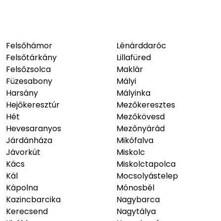
Felsőhámor
Lénárddaróc
Felsőtárkány
Lillafüred
Felsőzsolca
Maklár
Füzesabony
Mályi
Harsány
Mályinka
Hejőkeresztúr
Mezőkeresztes
Hét
Mezőkövesd
Hevesaranyos
Mezőnyárád
Járdánháza
Mikófalva
Jávorkút
Miskolc
Kács
Miskolctapolca
Kál
Mocsolyástelep
Kápolna
Mónosbél
Kazincbarcika
Nagybarca
Kerecsend
Nagytálya