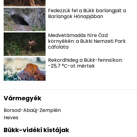
Fedezzük fel a Bükk barlangjait a
Barlangok Hónapjában
Medvetámadás híre Ózd
környékén: a Bükki Nemzeti Park
cáfolata
Rekordhideg a Bükk-fennsíkon:
-25,7 °C-ot mértek
Vármegyék
Borsod-Abaúj-Zemplén
Heves
Bükk-vidéki kistájak