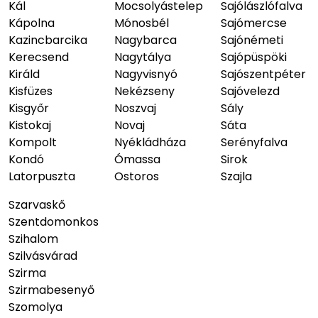
Kál
Mocsolyástelep
Sajólászlófalva
Kápolna
Mónosbél
Sajómercse
Kazincbarcika
Nagybarca
Sajónémeti
Kerecsend
Nagytálya
Sajópüspöki
Királd
Nagyvisnyó
Sajószentpéter
Kisfüzes
Nekézseny
Sajóvelezd
Kisgyőr
Noszvaj
Sály
Kistokaj
Novaj
Sáta
Kompolt
Nyékládháza
Serényfalva
Kondó
Ómassa
Sirok
Latorpuszta
Ostoros
Szajla
Szarvaskő
Szentdomonkos
Szihalom
Szilvásvárad
Szirma
Szirmabesenyő
Szomolya