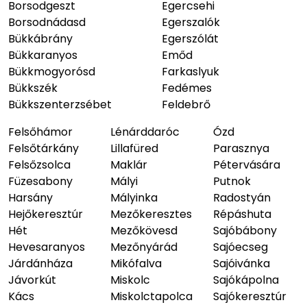
Borsodgeszt
Egercsehi
Borsodnádasd
Egerszalók
Bükkábrány
Egerszólát
Bükkaranyos
Emőd
Bükkmogyorósd
Farkaslyuk
Bükkszék
Fedémes
Bükkszenterzsébet
Feldebrő
Felsőhámor
Lénárddaróc
Ózd
Felsőtárkány
Lillafüred
Parasznya
Felsőzsolca
Maklár
Pétervására
Füzesabony
Mályi
Putnok
Harsány
Mályinka
Radostyán
Hejőkeresztúr
Mezőkeresztes
Répáshuta
Hét
Mezőkövesd
Sajóbábony
Hevesaranyos
Mezőnyárád
Sajóecseg
Járdánháza
Mikófalva
Sajóivánka
Jávorkút
Miskolc
Sajókápolna
Kács
Miskolctapolca
Sajókeresztúr