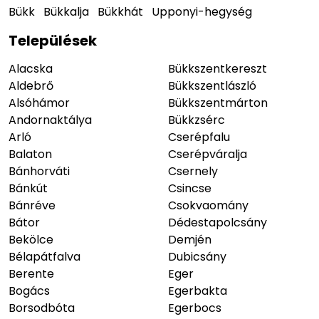
Bükk
Bükkalja
Bükkhát
Upponyi-hegység
Települések
Alacska
Bükkszentkereszt
Aldebrő
Bükkszentlászló
Alsóhámor
Bükkszentmárton
Andornaktálya
Bükkzsérc
Arló
Cserépfalu
Balaton
Cserépváralja
Bánhorváti
Csernely
Bánkút
Csincse
Bánréve
Csokvaomány
Bátor
Dédestapolcsány
Bekölce
Demjén
Bélapátfalva
Dubicsány
Berente
Eger
Bogács
Egerbakta
Borsodbóta
Egerbocs