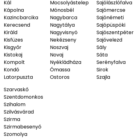
Kál
Mocsolyástelep
Sajólászlófalva
Kápolna
Mónosbél
Sajómercse
Kazincbarcika
Nagybarca
Sajónémeti
Kerecsend
Nagytálya
Sajópüspöki
Királd
Nagyvisnyó
Sajószentpéter
Kisfüzes
Nekézseny
Sajóvelezd
Kisgyőr
Noszvaj
Sály
Kistokaj
Novaj
Sáta
Kompolt
Nyékládháza
Serényfalva
Kondó
Ómassa
Sirok
Latorpuszta
Ostoros
Szajla
Szarvaskő
Szentdomonkos
Szihalom
Szilvásvárad
Szirma
Szirmabesenyő
Szomolya