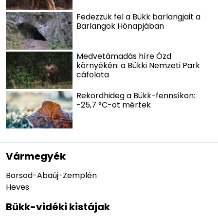
Fedezzük fel a Bükk barlangjait a
Barlangok Hónapjában
Medvetámadás híre Ózd
környékén: a Bükki Nemzeti Park
cáfolata
Rekordhideg a Bükk-fennsíkon:
-25,7 °C-ot mértek
Vármegyék
Borsod-Abaúj-Zemplén
Heves
Bükk-vidéki kistájak