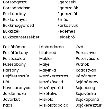
Borsodgeszt
Egercsehi
Borsodnádasd
Egerszalók
Bükkábrány
Egerszólát
Bükkaranyos
Emőd
Bükkmogyorósd
Farkaslyuk
Bükkszék
Fedémes
Bükkszenterzsébet
Feldebrő
Felsőhámor
Lénárddaróc
Ózd
Felsőtárkány
Lillafüred
Parasznya
Felsőzsolca
Maklár
Pétervására
Füzesabony
Mályi
Putnok
Harsány
Mályinka
Radostyán
Hejőkeresztúr
Mezőkeresztes
Répáshuta
Hét
Mezőkövesd
Sajóbábony
Hevesaranyos
Mezőnyárád
Sajóecseg
Járdánháza
Mikófalva
Sajóivánka
Jávorkút
Miskolc
Sajókápolna
Kács
Miskolctapolca
Sajókeresztúr