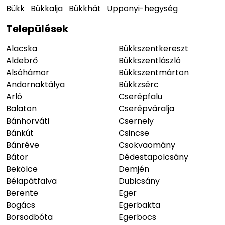
Bükk
Bükkalja
Bükkhát
Upponyi-hegység
Települések
Alacska
Bükkszentkereszt
Aldebrő
Bükkszentlászló
Alsóhámor
Bükkszentmárton
Andornaktálya
Bükkzsérc
Arló
Cserépfalu
Balaton
Cserépváralja
Bánhorváti
Csernely
Bánkút
Csincse
Bánréve
Csokvaomány
Bátor
Dédestapolcsány
Bekölce
Demjén
Bélapátfalva
Dubicsány
Berente
Eger
Bogács
Egerbakta
Borsodbóta
Egerbocs