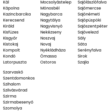
Kál
Mocsolyástelep
Sajólászlófalva
Kápolna
Mónosbél
Sajómercse
Kazincbarcika
Nagybarca
Sajónémeti
Kerecsend
Nagytálya
Sajópüspöki
Királd
Nagyvisnyó
Sajószentpéter
Kisfüzes
Nekézseny
Sajóvelezd
Kisgyőr
Noszvaj
Sály
Kistokaj
Novaj
Sáta
Kompolt
Nyékládháza
Serényfalva
Kondó
Ómassa
Sirok
Latorpuszta
Ostoros
Szajla
Szarvaskő
Szentdomonkos
Szihalom
Szilvásvárad
Szirma
Szirmabesenyő
Szomolya