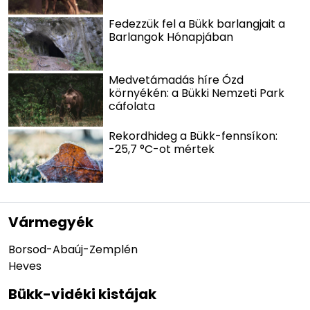
Fedezzük fel a Bükk barlangjait a
Barlangok Hónapjában
Medvetámadás híre Ózd
környékén: a Bükki Nemzeti Park
cáfolata
Rekordhideg a Bükk-fennsíkon:
-25,7 °C-ot mértek
Vármegyék
Borsod-Abaúj-Zemplén
Heves
Bükk-vidéki kistájak