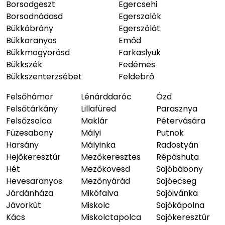
Borsodgeszt
Egercsehi
Borsodnádasd
Egerszalók
Bükkábrány
Egerszólát
Bükkaranyos
Emőd
Bükkmogyorósd
Farkaslyuk
Bükkszék
Fedémes
Bükkszenterzsébet
Feldebrő
Felsőhámor
Lénárddaróc
Ózd
Felsőtárkány
Lillafüred
Parasznya
Felsőzsolca
Maklár
Pétervására
Füzesabony
Mályi
Putnok
Harsány
Mályinka
Radostyán
Hejőkeresztúr
Mezőkeresztes
Répáshuta
Hét
Mezőkövesd
Sajóbábony
Hevesaranyos
Mezőnyárád
Sajóecseg
Járdánháza
Mikófalva
Sajóivánka
Jávorkút
Miskolc
Sajókápolna
Kács
Miskolctapolca
Sajókeresztúr