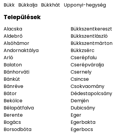
Bükk
Bükkalja
Bükkhát
Upponyi-hegység
Települések
Alacska
Bükkszentkereszt
Aldebrő
Bükkszentlászló
Alsóhámor
Bükkszentmárton
Andornaktálya
Bükkzsérc
Arló
Cserépfalu
Balaton
Cserépváralja
Bánhorváti
Csernely
Bánkút
Csincse
Bánréve
Csokvaomány
Bátor
Dédestapolcsány
Bekölce
Demjén
Bélapátfalva
Dubicsány
Berente
Eger
Bogács
Egerbakta
Borsodbóta
Egerbocs