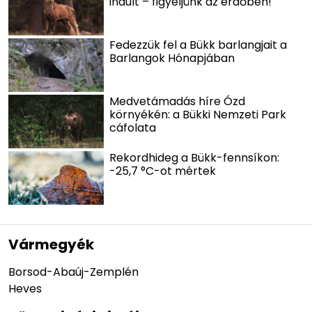
indult – figyeljünk az erdőben!
Fedezzük fel a Bükk barlangjait a
Barlangok Hónapjában
Medvetámadás híre Ózd
környékén: a Bükki Nemzeti Park
cáfolata
Rekordhideg a Bükk-fennsíkon:
-25,7 °C-ot mértek
Vármegyék
Borsod-Abaúj-Zemplén
Heves