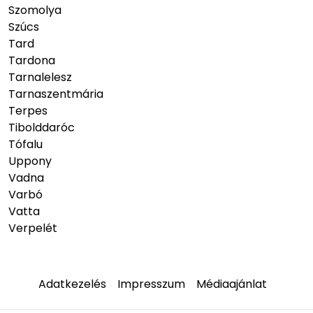
Szomolya
Szúcs
Tard
Tardona
Tarnalelesz
Tarnaszentmária
Terpes
Tibolddaróc
Tófalu
Uppony
Vadna
Varbó
Vatta
Verpelét
Adatkezelés
Impresszum
Médiaajánlat