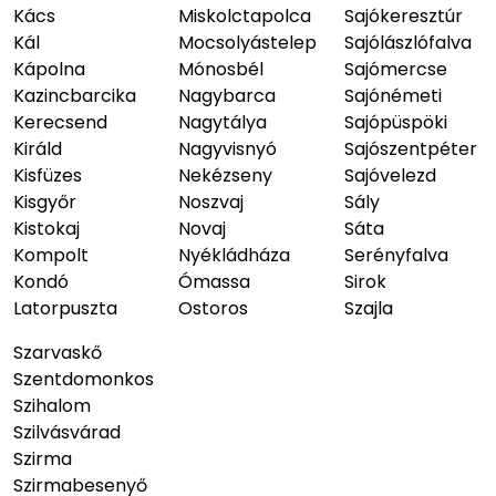
Kács
Miskolctapolca
Sajókeresztúr
Kál
Mocsolyástelep
Sajólászlófalva
Kápolna
Mónosbél
Sajómercse
Kazincbarcika
Nagybarca
Sajónémeti
Kerecsend
Nagytálya
Sajópüspöki
Királd
Nagyvisnyó
Sajószentpéter
Kisfüzes
Nekézseny
Sajóvelezd
Kisgyőr
Noszvaj
Sály
Kistokaj
Novaj
Sáta
Kompolt
Nyékládháza
Serényfalva
Kondó
Ómassa
Sirok
Latorpuszta
Ostoros
Szajla
Szarvaskő
Szentdomonkos
Szihalom
Szilvásvárad
Szirma
Szirmabesenyő