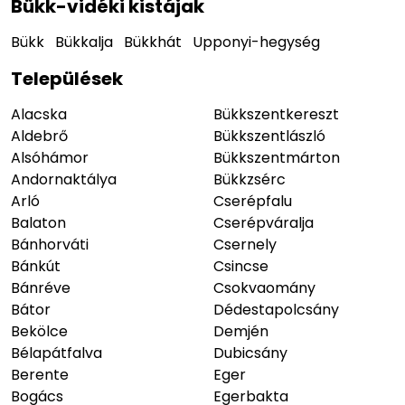
Bükk-vidéki kistájak
Bükk
Bükkalja
Bükkhát
Upponyi-hegység
Települések
Alacska
Bükkszentkereszt
Aldebrő
Bükkszentlászló
Alsóhámor
Bükkszentmárton
Andornaktálya
Bükkzsérc
Arló
Cserépfalu
Balaton
Cserépváralja
Bánhorváti
Csernely
Bánkút
Csincse
Bánréve
Csokvaomány
Bátor
Dédestapolcsány
Bekölce
Demjén
Bélapátfalva
Dubicsány
Berente
Eger
Bogács
Egerbakta