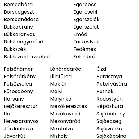
Borsodbóta
Egerbocs
Borsodgeszt
Egercsehi
Borsodnádasd
Egerszalók
Bükkábrány
Egerszólát
Bükkaranyos
Emőd
Bükkmogyorósd
Farkaslyuk
Bükkszék
Fedémes
Bükkszenterzsébet
Feldebrő
Felsőhámor
Lénárddaróc
Ózd
Felsőtárkány
Lillafüred
Parasznya
Felsőzsolca
Maklár
Pétervására
Füzesabony
Mályi
Putnok
Harsány
Mályinka
Radostyán
Hejőkeresztúr
Mezőkeresztes
Répáshuta
Hét
Mezőkövesd
Sajóbábony
Hevesaranyos
Mezőnyárád
Sajóecseg
Járdánháza
Mikófalva
Sajóivánka
Jávorkút
Miskolc
Sajókápolna