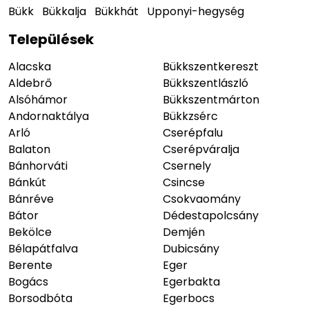
Bükk
Bükkalja
Bükkhát
Upponyi-hegység
Települések
Alacska
Bükkszentkereszt
Aldebrő
Bükkszentlászló
Alsóhámor
Bükkszentmárton
Andornaktálya
Bükkzsérc
Arló
Cserépfalu
Balaton
Cserépváralja
Bánhorváti
Csernely
Bánkút
Csincse
Bánréve
Csokvaomány
Bátor
Dédestapolcsány
Bekölce
Demjén
Bélapátfalva
Dubicsány
Berente
Eger
Bogács
Egerbakta
Borsodbóta
Egerbocs