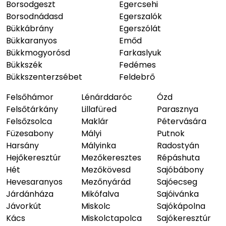
Borsodgeszt
Egercsehi
Borsodnádasd
Egerszalók
Bükkábrány
Egerszólát
Bükkaranyos
Emőd
Bükkmogyorósd
Farkaslyuk
Bükkszék
Fedémes
Bükkszenterzsébet
Feldebrő
Felsőhámor
Lénárddaróc
Ózd
Felsőtárkány
Lillafüred
Parasznya
Felsőzsolca
Maklár
Pétervására
Füzesabony
Mályi
Putnok
Harsány
Mályinka
Radostyán
Hejőkeresztúr
Mezőkeresztes
Répáshuta
Hét
Mezőkövesd
Sajóbábony
Hevesaranyos
Mezőnyárád
Sajóecseg
Járdánháza
Mikófalva
Sajóivánka
Jávorkút
Miskolc
Sajókápolna
Kács
Miskolctapolca
Sajókeresztúr