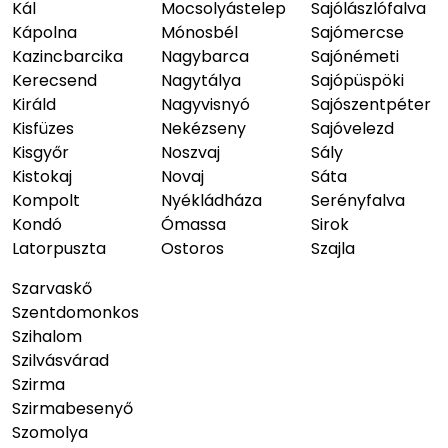
Kál
Mocsolyástelep
Sajólászlófalva
Kápolna
Mónosbél
Sajómercse
Kazincbarcika
Nagybarca
Sajónémeti
Kerecsend
Nagytálya
Sajópüspöki
Királd
Nagyvisnyó
Sajószentpéter
Kisfüzes
Nekézseny
Sajóvelezd
Kisgyőr
Noszvaj
Sály
Kistokaj
Novaj
Sáta
Kompolt
Nyékládháza
Serényfalva
Kondó
Ómassa
Sirok
Latorpuszta
Ostoros
Szajla
Szarvaskő
Szentdomonkos
Szihalom
Szilvásvárad
Szirma
Szirmabesenyő
Szomolya