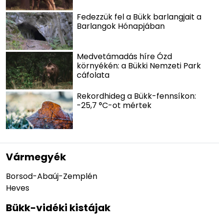
Fedezzük fel a Bükk barlangjait a
Barlangok Hónapjában
Medvetámadás híre Ózd
környékén: a Bükki Nemzeti Park
cáfolata
Rekordhideg a Bükk-fennsíkon:
-25,7 °C-ot mértek
Vármegyék
Borsod-Abaúj-Zemplén
Heves
Bükk-vidéki kistájak