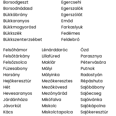
Borsodgeszt
Egercsehi
Borsodnádasd
Egerszalók
Bükkábrány
Egerszólát
Bükkaranyos
Emőd
Bükkmogyorósd
Farkaslyuk
Bükkszék
Fedémes
Bükkszenterzsébet
Feldebrő
Felsőhámor
Lénárddaróc
Ózd
Felsőtárkány
Lillafüred
Parasznya
Felsőzsolca
Maklár
Pétervására
Füzesabony
Mályi
Putnok
Harsány
Mályinka
Radostyán
Hejőkeresztúr
Mezőkeresztes
Répáshuta
Hét
Mezőkövesd
Sajóbábony
Hevesaranyos
Mezőnyárád
Sajóecseg
Járdánháza
Mikófalva
Sajóivánka
Jávorkút
Miskolc
Sajókápolna
Kács
Miskolctapolca
Sajókeresztúr