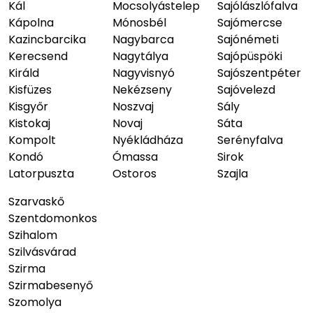
Kál
Mocsolyástelep
Sajólászlófalva
Kápolna
Mónosbél
Sajómercse
Kazincbarcika
Nagybarca
Sajónémeti
Kerecsend
Nagytálya
Sajópüspöki
Királd
Nagyvisnyó
Sajószentpéter
Kisfüzes
Nekézseny
Sajóvelezd
Kisgyőr
Noszvaj
Sály
Kistokaj
Novaj
Sáta
Kompolt
Nyékládháza
Serényfalva
Kondó
Ómassa
Sirok
Latorpuszta
Ostoros
Szajla
Szarvaskő
Szentdomonkos
Szihalom
Szilvásvárad
Szirma
Szirmabesenyő
Szomolya