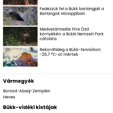
Fedezzük fel a Bükk barlangjait a
Barlangok Hónapjában
Medvetámadás híre Ózd
környékén: a Bükki Nemzeti Park
cáfolata
Rekordhideg a Bükk-fennsíkon:
-25,7 °C-ot mértek
Vármegyék
Borsod-Abaúj-Zemplén
Heves
Bükk-vidéki kistájak