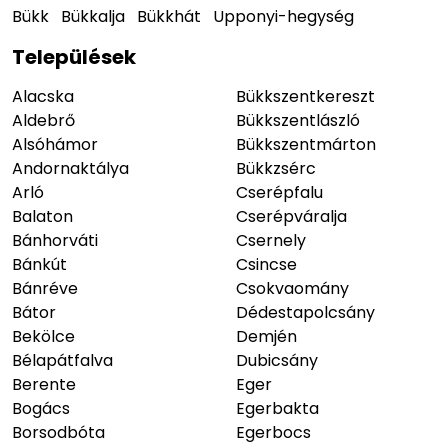
Bükk
Bükkalja
Bükkhát
Upponyi-hegység
Települések
Alacska
Bükkszentkereszt
Aldebrő
Bükkszentlászló
Alsóhámor
Bükkszentmárton
Andornaktálya
Bükkzsérc
Arló
Cserépfalu
Balaton
Cserépváralja
Bánhorváti
Csernely
Bánkút
Csincse
Bánréve
Csokvaomány
Bátor
Dédestapolcsány
Bekölce
Demjén
Bélapátfalva
Dubicsány
Berente
Eger
Bogács
Egerbakta
Borsodbóta
Egerbocs