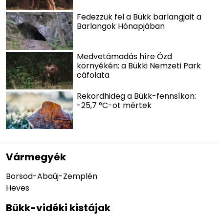
Fedezzük fel a Bükk barlangjait a
Barlangok Hónapjában
Medvetámadás híre Ózd
környékén: a Bükki Nemzeti Park
cáfolata
Rekordhideg a Bükk-fennsíkon:
-25,7 °C-ot mértek
Vármegyék
Borsod-Abaúj-Zemplén
Heves
Bükk-vidéki kistájak