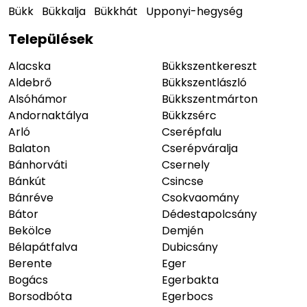
Bükk
Bükkalja
Bükkhát
Upponyi-hegység
Települések
Alacska
Bükkszentkereszt
Aldebrő
Bükkszentlászló
Alsóhámor
Bükkszentmárton
Andornaktálya
Bükkzsérc
Arló
Cserépfalu
Balaton
Cserépváralja
Bánhorváti
Csernely
Bánkút
Csincse
Bánréve
Csokvaomány
Bátor
Dédestapolcsány
Bekölce
Demjén
Bélapátfalva
Dubicsány
Berente
Eger
Bogács
Egerbakta
Borsodbóta
Egerbocs