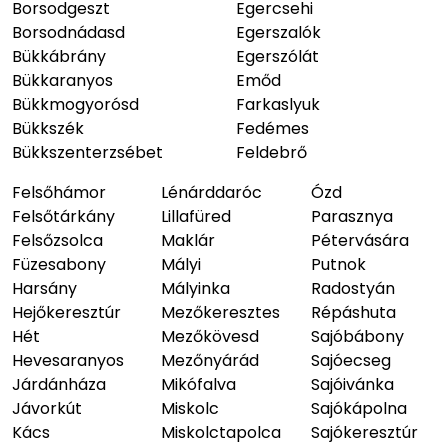
Borsodgeszt
Egercsehi
Borsodnádasd
Egerszalók
Bükkábrány
Egerszólát
Bükkaranyos
Emőd
Bükkmogyorósd
Farkaslyuk
Bükkszék
Fedémes
Bükkszenterzsébet
Feldebrő
Felsőhámor
Lénárddaróc
Ózd
Felsőtárkány
Lillafüred
Parasznya
Felsőzsolca
Maklár
Pétervására
Füzesabony
Mályi
Putnok
Harsány
Mályinka
Radostyán
Hejőkeresztúr
Mezőkeresztes
Répáshuta
Hét
Mezőkövesd
Sajóbábony
Hevesaranyos
Mezőnyárád
Sajóecseg
Járdánháza
Mikófalva
Sajóivánka
Jávorkút
Miskolc
Sajókápolna
Kács
Miskolctapolca
Sajókeresztúr