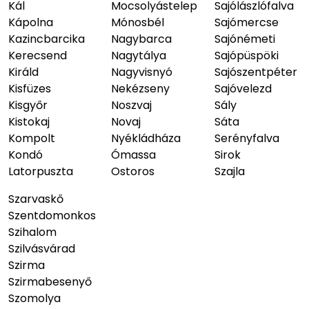
Kál
Mocsolyástelep
Sajólászlófalva
Kápolna
Mónosbél
Sajómercse
Kazincbarcika
Nagybarca
Sajónémeti
Kerecsend
Nagytálya
Sajópüspöki
Királd
Nagyvisnyó
Sajószentpéter
Kisfüzes
Nekézseny
Sajóvelezd
Kisgyőr
Noszvaj
Sály
Kistokaj
Novaj
Sáta
Kompolt
Nyékládháza
Serényfalva
Kondó
Ómassa
Sirok
Latorpuszta
Ostoros
Szajla
Szarvaskő
Szentdomonkos
Szihalom
Szilvásvárad
Szirma
Szirmabesenyő
Szomolya