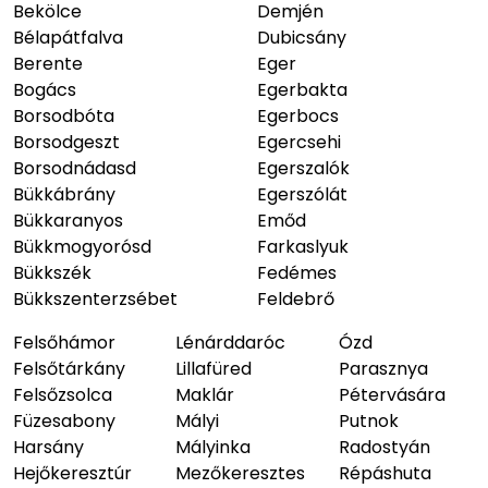
Bekölce
Demjén
Bélapátfalva
Dubicsány
Berente
Eger
Bogács
Egerbakta
Borsodbóta
Egerbocs
Borsodgeszt
Egercsehi
Borsodnádasd
Egerszalók
Bükkábrány
Egerszólát
Bükkaranyos
Emőd
Bükkmogyorósd
Farkaslyuk
Bükkszék
Fedémes
Bükkszenterzsébet
Feldebrő
Felsőhámor
Lénárddaróc
Ózd
Felsőtárkány
Lillafüred
Parasznya
Felsőzsolca
Maklár
Pétervására
Füzesabony
Mályi
Putnok
Harsány
Mályinka
Radostyán
Hejőkeresztúr
Mezőkeresztes
Répáshuta