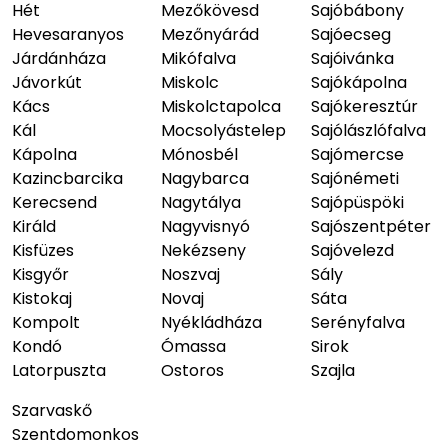
Hét
Mezőkövesd
Sajóbábony
Hevesaranyos
Mezőnyárád
Sajóecseg
Járdánháza
Mikófalva
Sajóivánka
Jávorkút
Miskolc
Sajókápolna
Kács
Miskolctapolca
Sajókeresztúr
Kál
Mocsolyástelep
Sajólászlófalva
Kápolna
Mónosbél
Sajómercse
Kazincbarcika
Nagybarca
Sajónémeti
Kerecsend
Nagytálya
Sajópüspöki
Királd
Nagyvisnyó
Sajószentpéter
Kisfüzes
Nekézseny
Sajóvelezd
Kisgyőr
Noszvaj
Sály
Kistokaj
Novaj
Sáta
Kompolt
Nyékládháza
Serényfalva
Kondó
Ómassa
Sirok
Latorpuszta
Ostoros
Szajla
Szarvaskő
Szentdomonkos