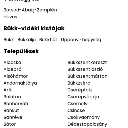
Borsod-Abaúj-Zemplén
Heves
Bükk-vidéki kistájak
Bükk
Bükkalja
Bükkhát
Upponyi-hegység
Települések
Alacska
Bükkszentkereszt
Aldebrő
Bükkszentlászló
Alsóhámor
Bükkszentmárton
Andornaktálya
Bükkzsérc
Arló
Cserépfalu
Balaton
Cserépváralja
Bánhorváti
Csernely
Bánkút
Csincse
Bánréve
Csokvaomány
Bátor
Dédestapolcsány