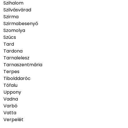
Szihalom
Szilvásvárad
Szirma
Szirmabesenyő
Szomolya
Szúcs
Tard
Tardona
Tarnalelesz
Tarnaszentmária
Terpes
Tibolddaróc
Tófalu
Uppony
Vadna
Varbó
Vatta
Verpelét