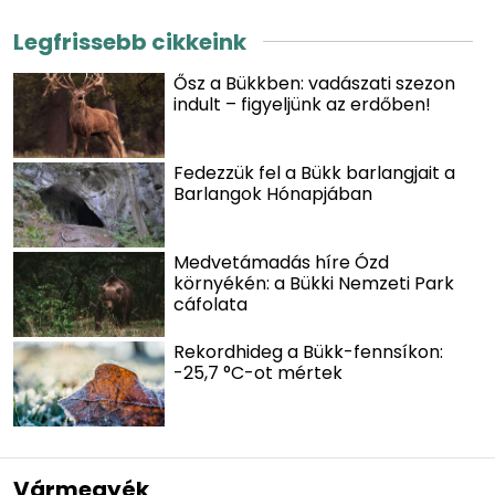
Legfrissebb cikkeink
Ősz a Bükkben: vadászati szezon
indult – figyeljünk az erdőben!
Fedezzük fel a Bükk barlangjait a
Barlangok Hónapjában
Medvetámadás híre Ózd
környékén: a Bükki Nemzeti Park
cáfolata
Rekordhideg a Bükk-fennsíkon:
-25,7 °C-ot mértek
Vármegyék