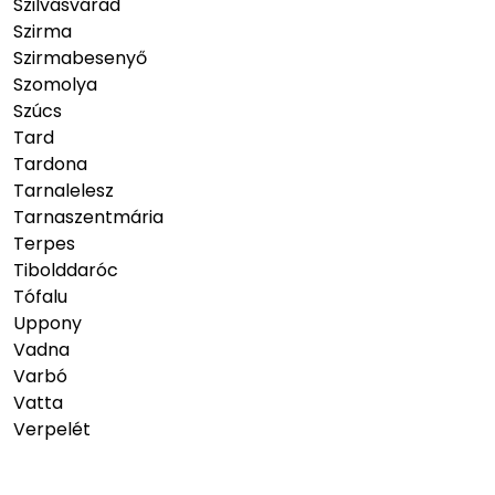
Szilvásvárad
Szirma
Szirmabesenyő
Szomolya
Szúcs
Tard
Tardona
Tarnalelesz
Tarnaszentmária
Terpes
Tibolddaróc
Tófalu
Uppony
Vadna
Varbó
Vatta
Verpelét