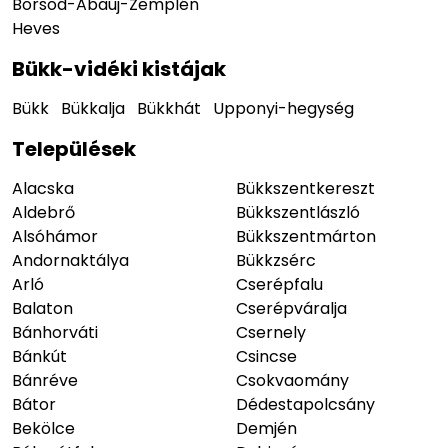
Borsod-Abaúj-Zemplén
Heves
Bükk-vidéki kistájak
Bükk
Bükkalja
Bükkhát
Upponyi-hegység
Települések
Alacska
Bükkszentkereszt
Aldebrő
Bükkszentlászló
Alsóhámor
Bükkszentmárton
Andornaktálya
Bükkzsérc
Arló
Cserépfalu
Balaton
Cserépváralja
Bánhorváti
Csernely
Bánkút
Csincse
Bánréve
Csokvaomány
Bátor
Dédestapolcsány
Bekölce
Demjén