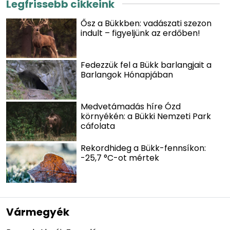
Legfrissebb cikkeink
Ősz a Bükkben: vadászati szezon
indult – figyeljünk az erdőben!
Fedezzük fel a Bükk barlangjait a
Barlangok Hónapjában
Medvetámadás híre Ózd
környékén: a Bükki Nemzeti Park
cáfolata
Rekordhideg a Bükk-fennsíkon:
-25,7 °C-ot mértek
Vármegyék