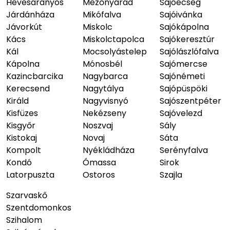
Hevesaranyos
Mezőnyárád
Sajóecseg
Járdánháza
Mikófalva
Sajóivánka
Jávorkút
Miskolc
Sajókápolna
Kács
Miskolctapolca
Sajókeresztúr
Kál
Mocsolyástelep
Sajólászlófalva
Kápolna
Mónosbél
Sajómercse
Kazincbarcika
Nagybarca
Sajónémeti
Kerecsend
Nagytálya
Sajópüspöki
Királd
Nagyvisnyó
Sajószentpéter
Kisfüzes
Nekézseny
Sajóvelezd
Kisgyőr
Noszvaj
Sály
Kistokaj
Novaj
Sáta
Kompolt
Nyékládháza
Serényfalva
Kondó
Ómassa
Sirok
Latorpuszta
Ostoros
Szajla
Szarvaskő
Szentdomonkos
Szihalom