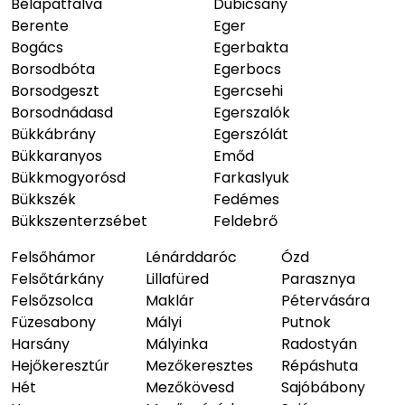
Bélapátfalva
Dubicsány
Berente
Eger
Bogács
Egerbakta
Borsodbóta
Egerbocs
Borsodgeszt
Egercsehi
Borsodnádasd
Egerszalók
Bükkábrány
Egerszólát
Bükkaranyos
Emőd
Bükkmogyorósd
Farkaslyuk
Bükkszék
Fedémes
Bükkszenterzsébet
Feldebrő
Felsőhámor
Lénárddaróc
Ózd
Felsőtárkány
Lillafüred
Parasznya
Felsőzsolca
Maklár
Pétervására
Füzesabony
Mályi
Putnok
Harsány
Mályinka
Radostyán
Hejőkeresztúr
Mezőkeresztes
Répáshuta
Hét
Mezőkövesd
Sajóbábony