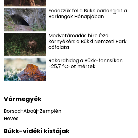
Fedezzük fel a Bükk barlangjait a
Barlangok Hónapjában
Medvetámadás híre Ózd
környékén: a Bükki Nemzeti Park
cáfolata
Rekordhideg a Bükk-fennsíkon:
-25,7 °C-ot mértek
Vármegyék
Borsod-Abaúj-Zemplén
Heves
Bükk-vidéki kistájak