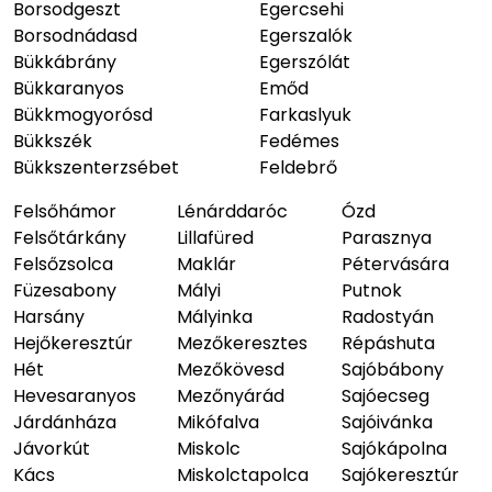
Borsodgeszt
Egercsehi
Borsodnádasd
Egerszalók
Bükkábrány
Egerszólát
Bükkaranyos
Emőd
Bükkmogyorósd
Farkaslyuk
Bükkszék
Fedémes
Bükkszenterzsébet
Feldebrő
Felsőhámor
Lénárddaróc
Ózd
Felsőtárkány
Lillafüred
Parasznya
Felsőzsolca
Maklár
Pétervására
Füzesabony
Mályi
Putnok
Harsány
Mályinka
Radostyán
Hejőkeresztúr
Mezőkeresztes
Répáshuta
Hét
Mezőkövesd
Sajóbábony
Hevesaranyos
Mezőnyárád
Sajóecseg
Járdánháza
Mikófalva
Sajóivánka
Jávorkút
Miskolc
Sajókápolna
Kács
Miskolctapolca
Sajókeresztúr