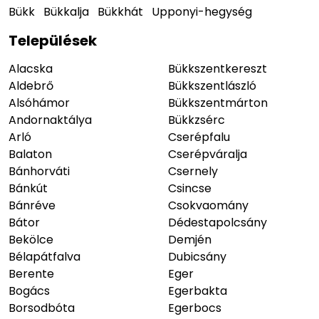
Bükk
Bükkalja
Bükkhát
Upponyi-hegység
Települések
Alacska
Bükkszentkereszt
Aldebrő
Bükkszentlászló
Alsóhámor
Bükkszentmárton
Andornaktálya
Bükkzsérc
Arló
Cserépfalu
Balaton
Cserépváralja
Bánhorváti
Csernely
Bánkút
Csincse
Bánréve
Csokvaomány
Bátor
Dédestapolcsány
Bekölce
Demjén
Bélapátfalva
Dubicsány
Berente
Eger
Bogács
Egerbakta
Borsodbóta
Egerbocs