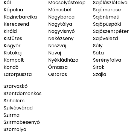
Kál
Mocsolyástelep
Sajólászlófalva
Kápolna
Mónosbél
Sajómercse
Kazincbarcika
Nagybarca
Sajónémeti
Kerecsend
Nagytálya
Sajópüspöki
Királd
Nagyvisnyó
Sajószentpéter
Kisfüzes
Nekézseny
Sajóvelezd
Kisgyőr
Noszvaj
Sály
Kistokaj
Novaj
Sáta
Kompolt
Nyékládháza
Serényfalva
Kondó
Ómassa
Sirok
Latorpuszta
Ostoros
Szajla
Szarvaskő
Szentdomonkos
Szihalom
Szilvásvárad
Szirma
Szirmabesenyő
Szomolya