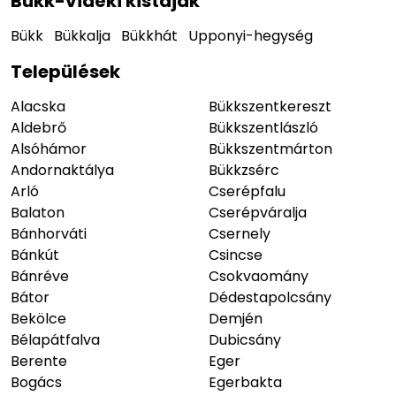
Bükk-vidéki kistájak
Bükk
Bükkalja
Bükkhát
Upponyi-hegység
Települések
Alacska
Bükkszentkereszt
Aldebrő
Bükkszentlászló
Alsóhámor
Bükkszentmárton
Andornaktálya
Bükkzsérc
Arló
Cserépfalu
Balaton
Cserépváralja
Bánhorváti
Csernely
Bánkút
Csincse
Bánréve
Csokvaomány
Bátor
Dédestapolcsány
Bekölce
Demjén
Bélapátfalva
Dubicsány
Berente
Eger
Bogács
Egerbakta