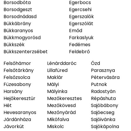
Borsodbóta
Egerbocs
Borsodgeszt
Egercsehi
Borsodnádasd
Egerszalók
Bükkábrány
Egerszólát
Bükkaranyos
Emőd
Bükkmogyorósd
Farkaslyuk
Bükkszék
Fedémes
Bükkszenterzsébet
Feldebrő
Felsőhámor
Lénárddaróc
Ózd
Felsőtárkány
Lillafüred
Parasznya
Felsőzsolca
Maklár
Pétervására
Füzesabony
Mályi
Putnok
Harsány
Mályinka
Radostyán
Hejőkeresztúr
Mezőkeresztes
Répáshuta
Hét
Mezőkövesd
Sajóbábony
Hevesaranyos
Mezőnyárád
Sajóecseg
Járdánháza
Mikófalva
Sajóivánka
Jávorkút
Miskolc
Sajókápolna