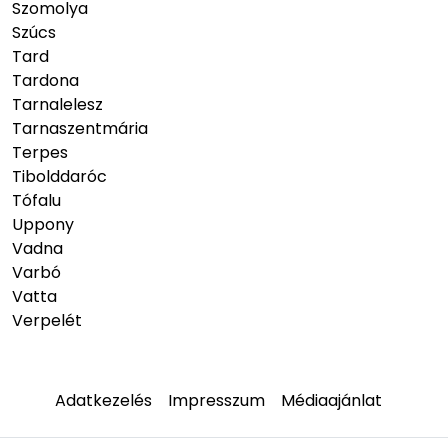
Szomolya
Szúcs
Tard
Tardona
Tarnalelesz
Tarnaszentmária
Terpes
Tibolddaróc
Tófalu
Uppony
Vadna
Varbó
Vatta
Verpelét
Adatkezelés
Impresszum
Médiaajánlat