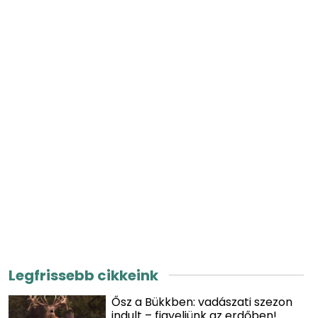
Legfrissebb cikkeink
Ősz a Bükkben: vadászati szezon
indult – figyeljünk az erdőben!