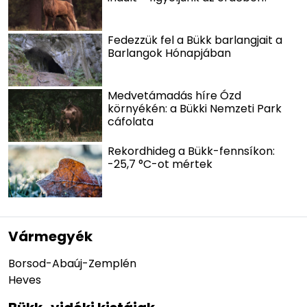
Fedezzük fel a Bükk barlangjait a
Barlangok Hónapjában
Medvetámadás híre Ózd
környékén: a Bükki Nemzeti Park
cáfolata
Rekordhideg a Bükk-fennsíkon:
-25,7 °C-ot mértek
Vármegyék
Borsod-Abaúj-Zemplén
Heves