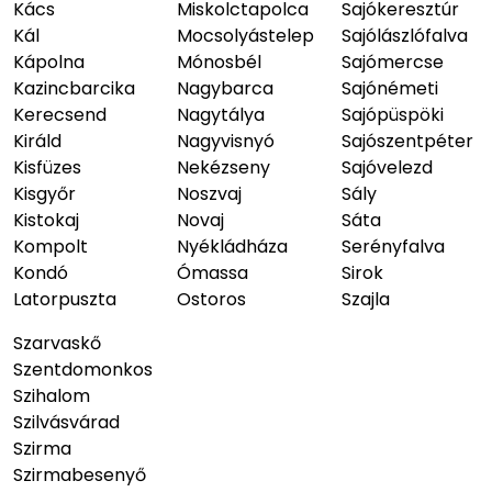
Kács
Miskolctapolca
Sajókeresztúr
Kál
Mocsolyástelep
Sajólászlófalva
Kápolna
Mónosbél
Sajómercse
Kazincbarcika
Nagybarca
Sajónémeti
Kerecsend
Nagytálya
Sajópüspöki
Királd
Nagyvisnyó
Sajószentpéter
Kisfüzes
Nekézseny
Sajóvelezd
Kisgyőr
Noszvaj
Sály
Kistokaj
Novaj
Sáta
Kompolt
Nyékládháza
Serényfalva
Kondó
Ómassa
Sirok
Latorpuszta
Ostoros
Szajla
Szarvaskő
Szentdomonkos
Szihalom
Szilvásvárad
Szirma
Szirmabesenyő