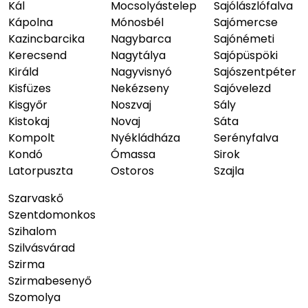
Kál
Mocsolyástelep
Sajólászlófalva
Kápolna
Mónosbél
Sajómercse
Kazincbarcika
Nagybarca
Sajónémeti
Kerecsend
Nagytálya
Sajópüspöki
Királd
Nagyvisnyó
Sajószentpéter
Kisfüzes
Nekézseny
Sajóvelezd
Kisgyőr
Noszvaj
Sály
Kistokaj
Novaj
Sáta
Kompolt
Nyékládháza
Serényfalva
Kondó
Ómassa
Sirok
Latorpuszta
Ostoros
Szajla
Szarvaskő
Szentdomonkos
Szihalom
Szilvásvárad
Szirma
Szirmabesenyő
Szomolya