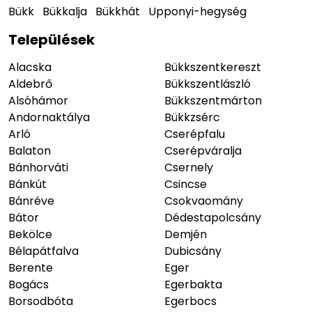
Bükk
Bükkalja
Bükkhát
Upponyi-hegység
Települések
Alacska
Bükkszentkereszt
Aldebrő
Bükkszentlászló
Alsóhámor
Bükkszentmárton
Andornaktálya
Bükkzsérc
Arló
Cserépfalu
Balaton
Cserépváralja
Bánhorváti
Csernely
Bánkút
Csincse
Bánréve
Csokvaomány
Bátor
Dédestapolcsány
Bekölce
Demjén
Bélapátfalva
Dubicsány
Berente
Eger
Bogács
Egerbakta
Borsodbóta
Egerbocs