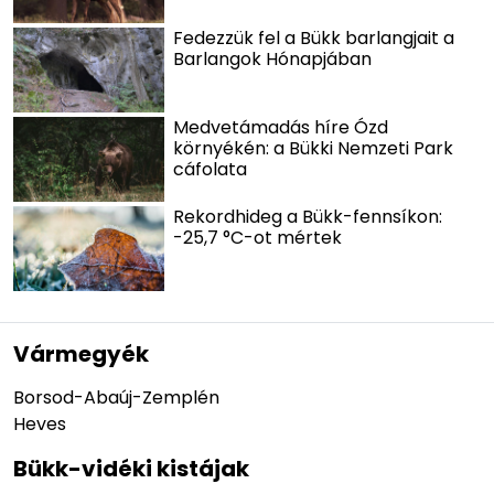
Fedezzük fel a Bükk barlangjait a
Barlangok Hónapjában
Medvetámadás híre Ózd
környékén: a Bükki Nemzeti Park
cáfolata
Rekordhideg a Bükk-fennsíkon:
-25,7 °C-ot mértek
Vármegyék
Borsod-Abaúj-Zemplén
Heves
Bükk-vidéki kistájak