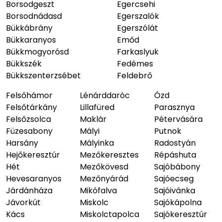
Borsodgeszt
Egercsehi
Borsodnádasd
Egerszalók
Bükkábrány
Egerszólát
Bükkaranyos
Emőd
Bükkmogyorósd
Farkaslyuk
Bükkszék
Fedémes
Bükkszenterzsébet
Feldebrő
Felsőhámor
Lénárddaróc
Ózd
Felsőtárkány
Lillafüred
Parasznya
Felsőzsolca
Maklár
Pétervására
Füzesabony
Mályi
Putnok
Harsány
Mályinka
Radostyán
Hejőkeresztúr
Mezőkeresztes
Répáshuta
Hét
Mezőkövesd
Sajóbábony
Hevesaranyos
Mezőnyárád
Sajóecseg
Járdánháza
Mikófalva
Sajóivánka
Jávorkút
Miskolc
Sajókápolna
Kács
Miskolctapolca
Sajókeresztúr