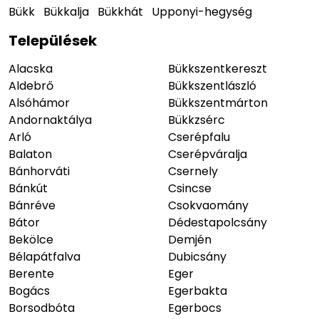
Bükk
Bükkalja
Bükkhát
Upponyi-hegység
Települések
Alacska
Bükkszentkereszt
Aldebrő
Bükkszentlászló
Alsóhámor
Bükkszentmárton
Andornaktálya
Bükkzsérc
Arló
Cserépfalu
Balaton
Cserépváralja
Bánhorváti
Csernely
Bánkút
Csincse
Bánréve
Csokvaomány
Bátor
Dédestapolcsány
Bekölce
Demjén
Bélapátfalva
Dubicsány
Berente
Eger
Bogács
Egerbakta
Borsodbóta
Egerbocs