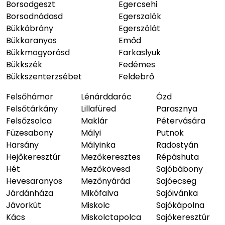
Borsodgeszt
Egercsehi
Borsodnádasd
Egerszalók
Bükkábrány
Egerszólát
Bükkaranyos
Emőd
Bükkmogyorósd
Farkaslyuk
Bükkszék
Fedémes
Bükkszenterzsébet
Feldebrő
Felsőhámor
Lénárddaróc
Ózd
Felsőtárkány
Lillafüred
Parasznya
Felsőzsolca
Maklár
Pétervására
Füzesabony
Mályi
Putnok
Harsány
Mályinka
Radostyán
Hejőkeresztúr
Mezőkeresztes
Répáshuta
Hét
Mezőkövesd
Sajóbábony
Hevesaranyos
Mezőnyárád
Sajóecseg
Járdánháza
Mikófalva
Sajóivánka
Jávorkút
Miskolc
Sajókápolna
Kács
Miskolctapolca
Sajókeresztúr