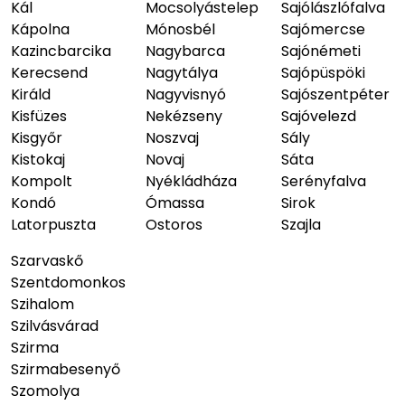
Kál
Mocsolyástelep
Sajólászlófalva
Kápolna
Mónosbél
Sajómercse
Kazincbarcika
Nagybarca
Sajónémeti
Kerecsend
Nagytálya
Sajópüspöki
Királd
Nagyvisnyó
Sajószentpéter
Kisfüzes
Nekézseny
Sajóvelezd
Kisgyőr
Noszvaj
Sály
Kistokaj
Novaj
Sáta
Kompolt
Nyékládháza
Serényfalva
Kondó
Ómassa
Sirok
Latorpuszta
Ostoros
Szajla
Szarvaskő
Szentdomonkos
Szihalom
Szilvásvárad
Szirma
Szirmabesenyő
Szomolya