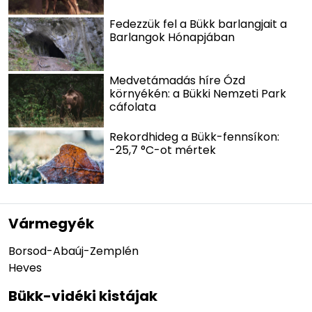
Fedezzük fel a Bükk barlangjait a
Barlangok Hónapjában
Medvetámadás híre Ózd
környékén: a Bükki Nemzeti Park
cáfolata
Rekordhideg a Bükk-fennsíkon:
-25,7 °C-ot mértek
Vármegyék
Borsod-Abaúj-Zemplén
Heves
Bükk-vidéki kistájak