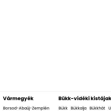
Vármegyék
Bükk-vidéki kistája
Borsod-Abaúj-Zemplén
Bükk
Bükkalja
Bükkhát
U