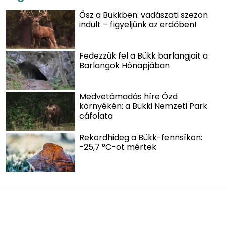
Ősz a Bükkben: vadászati szezon
indult – figyeljünk az erdőben!
Fedezzük fel a Bükk barlangjait a
Barlangok Hónapjában
Medvetámadás híre Ózd
környékén: a Bükki Nemzeti Park
cáfolata
Rekordhideg a Bükk-fennsíkon:
-25,7 °C-ot mértek