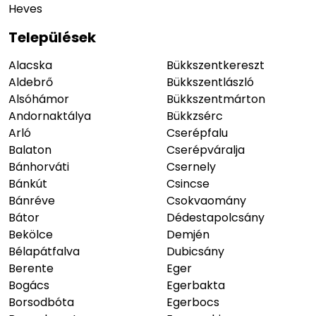
Heves
Települések
Alacska
Bükkszentkereszt
Aldebrő
Bükkszentlászló
Alsóhámor
Bükkszentmárton
Andornaktálya
Bükkzsérc
Arló
Cserépfalu
Balaton
Cserépváralja
Bánhorváti
Csernely
Bánkút
Csincse
Bánréve
Csokvaomány
Bátor
Dédestapolcsány
Bekölce
Demjén
Bélapátfalva
Dubicsány
Berente
Eger
Bogács
Egerbakta
Borsodbóta
Egerbocs