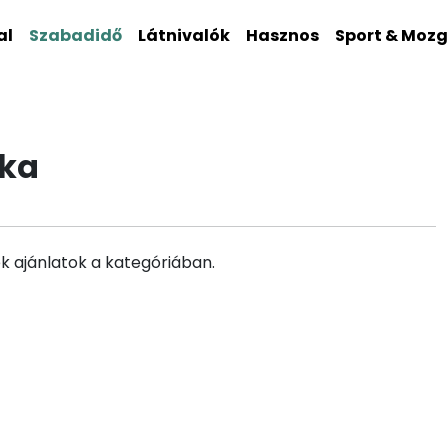
al
Szabadidő
Látnivalók
Hasznos
Sport & Moz
ika
k ajánlatok a kategóriában.