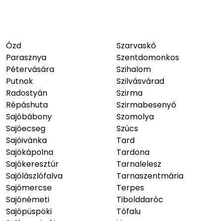
Ózd
Szarvaskő
Parasznya
Szentdomonkos
Pétervására
Szihalom
Putnok
Szilvásvárad
Radostyán
Szirma
Répáshuta
Szirmabesenyő
Sajóbábony
Szomolya
Sajóecseg
Szúcs
Sajóivánka
Tard
Sajókápolna
Tardona
Sajókeresztúr
Tarnalelesz
Sajólászlófalva
Tarnaszentmária
Sajómercse
Terpes
Sajónémeti
Tibolddaróc
Sajópüspöki
Tófalu