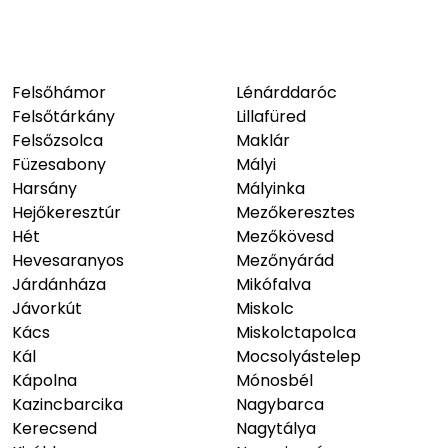
Felsőhámor
Lénárddaróc
Felsőtárkány
Lillafüred
Felsőzsolca
Maklár
Füzesabony
Mályi
Harsány
Mályinka
Hejőkeresztúr
Mezőkeresztes
Hét
Mezőkövesd
Hevesaranyos
Mezőnyárád
Járdánháza
Mikófalva
Jávorkút
Miskolc
Kács
Miskolctapolca
Kál
Mocsolyástelep
Kápolna
Mónosbél
Kazincbarcika
Nagybarca
Kerecsend
Nagytálya