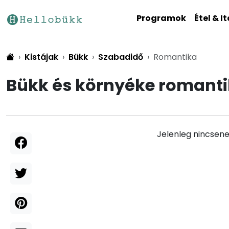
Programok
Étel & It
Kistájak
Bükk
Szabadidő
Romantika
Bükk és környéke romant
Jelenleg nincsene