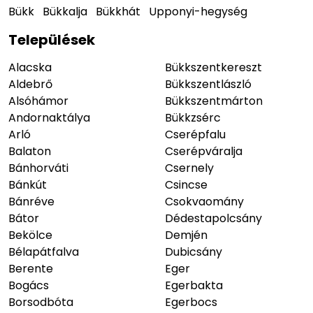
Bükk
Bükkalja
Bükkhát
Upponyi-hegység
Települések
Alacska
Bükkszentkereszt
Aldebrő
Bükkszentlászló
Alsóhámor
Bükkszentmárton
Andornaktálya
Bükkzsérc
Arló
Cserépfalu
Balaton
Cserépváralja
Bánhorváti
Csernely
Bánkút
Csincse
Bánréve
Csokvaomány
Bátor
Dédestapolcsány
Bekölce
Demjén
Bélapátfalva
Dubicsány
Berente
Eger
Bogács
Egerbakta
Borsodbóta
Egerbocs