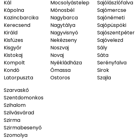
Kál
Mocsolyástelep
Sajólászlófalva
Kápolna
Mónosbél
Sajómercse
Kazincbarcika
Nagybarca
Sajónémeti
Kerecsend
Nagytálya
Sajópüspöki
Királd
Nagyvisnyó
Sajószentpéter
Kisfüzes
Nekézseny
Sajóvelezd
Kisgyőr
Noszvaj
Sály
Kistokaj
Novaj
Sáta
Kompolt
Nyékládháza
Serényfalva
Kondó
Ómassa
Sirok
Latorpuszta
Ostoros
Szajla
Szarvaskő
Szentdomonkos
Szihalom
Szilvásvárad
Szirma
Szirmabesenyő
Szomolya