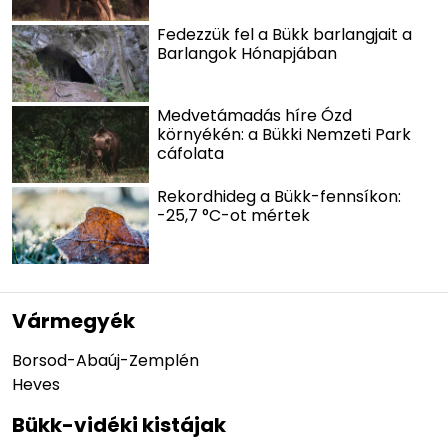
Fedezzük fel a Bükk barlangjait a
Barlangok Hónapjában
Medvetámadás híre Ózd
környékén: a Bükki Nemzeti Park
cáfolata
Rekordhideg a Bükk-fennsíkon:
-25,7 °C-ot mértek
Vármegyék
Borsod-Abaúj-Zemplén
Heves
Bükk-vidéki kistájak