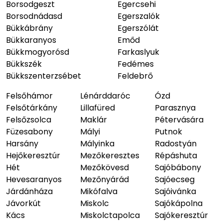
Borsodgeszt
Egercsehi
Borsodnádasd
Egerszalók
Bükkábrány
Egerszólát
Bükkaranyos
Emőd
Bükkmogyorósd
Farkaslyuk
Bükkszék
Fedémes
Bükkszenterzsébet
Feldebrő
Felsőhámor
Lénárddaróc
Ózd
Felsőtárkány
Lillafüred
Parasznya
Felsőzsolca
Maklár
Pétervására
Füzesabony
Mályi
Putnok
Harsány
Mályinka
Radostyán
Hejőkeresztúr
Mezőkeresztes
Répáshuta
Hét
Mezőkövesd
Sajóbábony
Hevesaranyos
Mezőnyárád
Sajóecseg
Járdánháza
Mikófalva
Sajóivánka
Jávorkút
Miskolc
Sajókápolna
Kács
Miskolctapolca
Sajókeresztúr