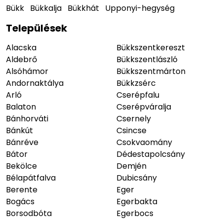
Bükk
Bükkalja
Bükkhát
Upponyi-hegység
Települések
Alacska
Bükkszentkereszt
Aldebrő
Bükkszentlászló
Alsóhámor
Bükkszentmárton
Andornaktálya
Bükkzsérc
Arló
Cserépfalu
Balaton
Cserépváralja
Bánhorváti
Csernely
Bánkút
Csincse
Bánréve
Csokvaomány
Bátor
Dédestapolcsány
Bekölce
Demjén
Bélapátfalva
Dubicsány
Berente
Eger
Bogács
Egerbakta
Borsodbóta
Egerbocs