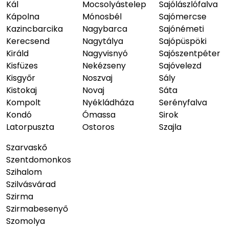
Kál
Mocsolyástelep
Sajólászlófalva
Kápolna
Mónosbél
Sajómercse
Kazincbarcika
Nagybarca
Sajónémeti
Kerecsend
Nagytálya
Sajópüspöki
Királd
Nagyvisnyó
Sajószentpéter
Kisfüzes
Nekézseny
Sajóvelezd
Kisgyőr
Noszvaj
Sály
Kistokaj
Novaj
Sáta
Kompolt
Nyékládháza
Serényfalva
Kondó
Ómassa
Sirok
Latorpuszta
Ostoros
Szajla
Szarvaskő
Szentdomonkos
Szihalom
Szilvásvárad
Szirma
Szirmabesenyő
Szomolya