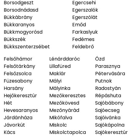
Borsodgeszt
Egercsehi
Borsodnádasd
Egerszalók
Bükkábrány
Egerszólát
Bükkaranyos
Emőd
Bükkmogyorósd
Farkaslyuk
Bükkszék
Fedémes
Bükkszenterzsébet
Feldebrő
Felsőhámor
Lénárddaróc
Ózd
Felsőtárkány
Lillafüred
Parasznya
Felsőzsolca
Maklár
Pétervására
Füzesabony
Mályi
Putnok
Harsány
Mályinka
Radostyán
Hejőkeresztúr
Mezőkeresztes
Répáshuta
Hét
Mezőkövesd
Sajóbábony
Hevesaranyos
Mezőnyárád
Sajóecseg
Járdánháza
Mikófalva
Sajóivánka
Jávorkút
Miskolc
Sajókápolna
Kács
Miskolctapolca
Sajókeresztúr