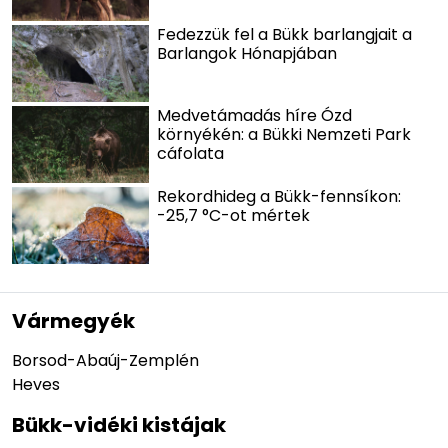
Fedezzük fel a Bükk barlangjait a
Barlangok Hónapjában
Medvetámadás híre Ózd
környékén: a Bükki Nemzeti Park
cáfolata
Rekordhideg a Bükk-fennsíkon:
-25,7 °C-ot mértek
Vármegyék
Borsod-Abaúj-Zemplén
Heves
Bükk-vidéki kistájak