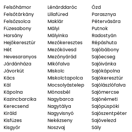
Felsőhámor
Lénárddaróc
Ózd
Felsőtárkány
Lillafüred
Parasznya
Felsőzsolca
Maklár
Pétervására
Füzesabony
Mályi
Putnok
Harsány
Mályinka
Radostyán
Hejőkeresztúr
Mezőkeresztes
Répáshuta
Hét
Mezőkövesd
Sajóbábony
Hevesaranyos
Mezőnyárád
Sajóecseg
Járdánháza
Mikófalva
Sajóivánka
Jávorkút
Miskolc
Sajókápolna
Kács
Miskolctapolca
Sajókeresztúr
Kál
Mocsolyástelep
Sajólászlófalva
Kápolna
Mónosbél
Sajómercse
Kazincbarcika
Nagybarca
Sajónémeti
Kerecsend
Nagytálya
Sajópüspöki
Királd
Nagyvisnyó
Sajószentpéter
Kisfüzes
Nekézseny
Sajóvelezd
Kisgyőr
Noszvaj
Sály