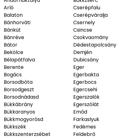
Andornaktálya
Bükkzsérc
Arló
Cserépfalu
Balaton
Cserépváralja
Bánhorváti
Csernely
Bánkút
Csincse
Bánréve
Csokvaomány
Bátor
Dédestapolcsány
Bekölce
Demjén
Bélapátfalva
Dubicsány
Berente
Eger
Bogács
Egerbakta
Borsodbóta
Egerbocs
Borsodgeszt
Egercsehi
Borsodnádasd
Egerszalók
Bükkábrány
Egerszólát
Bükkaranyos
Emőd
Bükkmogyorósd
Farkaslyuk
Bükkszék
Fedémes
Bükkszenterzsébet
Feldebrő