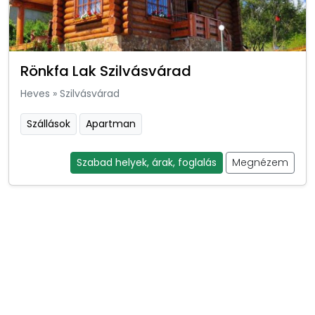
Rönkfa Lak Szilvásvárad
Heves
»
Szilvásvárad
Szállások
Apartman
Szabad helyek, árak, foglalás
Megnézem