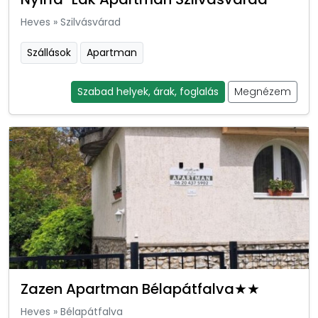
Heves
»
Szilvásvárad
Szállások
Apartman
Szabad helyek, árak, foglalás
Megnézem
Zazen Apartman Bélapátfalva★★
Heves
»
Bélapátfalva