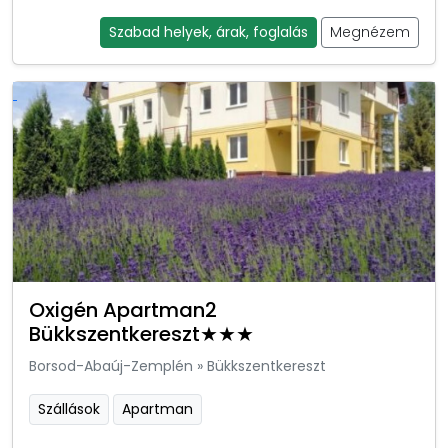
Szabad helyek, árak, foglalás
Megnézem
Oxigén Apartman2
Bükkszentkereszt★★★
Borsod-Abaúj-Zemplén
»
Bükkszentkereszt
Szállások
Apartman