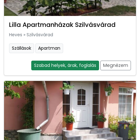
Lilla Apartmanházak Szilvásvárad
Heves
»
Szilvásvárad
Szállások
Apartman
Szabad helyek, árak, foglalás
Megnézem