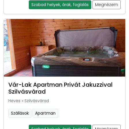
Szabad helyek, árak, foglalás
Megnézem
Vár-Lak Apartman Privát Jakuzzival
Szilvásvárad
Heves
»
Szilvásvárad
Szállások
Apartman
Szabad helyek, árak, foglalás
Megnézem