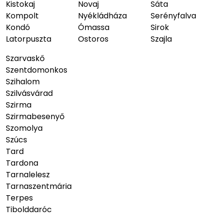
Kistokaj
Novaj
Sáta
Kompolt
Nyékládháza
Serényfalva
Kondó
Ómassa
Sirok
Latorpuszta
Ostoros
Szajla
Szarvaskő
Szentdomonkos
Szihalom
Szilvásvárad
Szirma
Szirmabesenyő
Szomolya
Szúcs
Tard
Tardona
Tarnalelesz
Tarnaszentmária
Terpes
Tibolddaróc