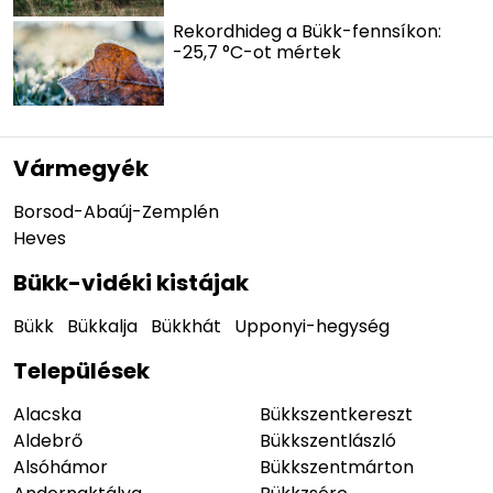
Rekordhideg a Bükk-fennsíkon:
-25,7 °C-ot mértek
Vármegyék
Borsod-Abaúj-Zemplén
Heves
Bükk-vidéki kistájak
Bükk
Bükkalja
Bükkhát
Upponyi-hegység
Települések
Alacska
Bükkszentkereszt
Aldebrő
Bükkszentlászló
Alsóhámor
Bükkszentmárton