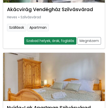
Akácvirág Vendégház Szilvásvárad
Heves
»
Szilvásvárad
Szállások
Apartman
Szabad helyek, árak, foglalás
Megnézem
Nyírfa-Lak Apartman Szilvásvárad