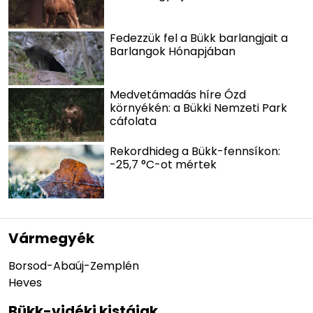
Fedezzük fel a Bükk barlangjait a
Barlangok Hónapjában
Medvetámadás híre Ózd
környékén: a Bükki Nemzeti Park
cáfolata
Rekordhideg a Bükk-fennsíkon:
-25,7 °C-ot mértek
Vármegyék
Borsod-Abaúj-Zemplén
Heves
Bükk-vidéki kistájak