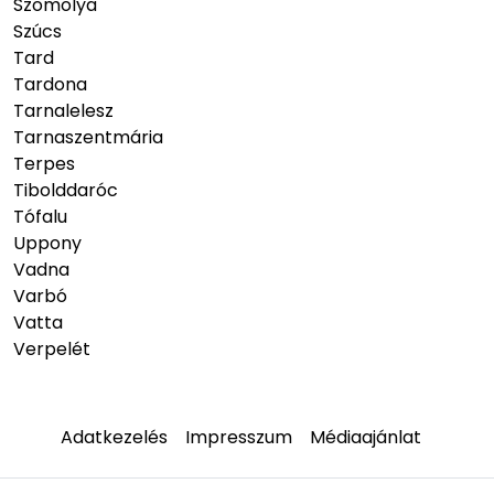
Szomolya
Szúcs
Tard
Tardona
Tarnalelesz
Tarnaszentmária
Terpes
Tibolddaróc
Tófalu
Uppony
Vadna
Varbó
Vatta
Verpelét
Adatkezelés
Impresszum
Médiaajánlat