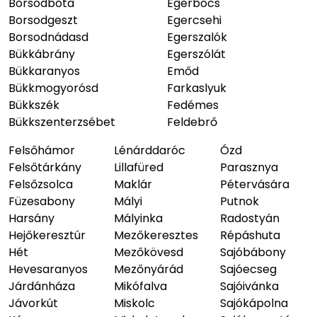
Borsodbóta
Egerbocs
Borsodgeszt
Egercsehi
Borsodnádasd
Egerszalók
Bükkábrány
Egerszólát
Bükkaranyos
Emőd
Bükkmogyorósd
Farkaslyuk
Bükkszék
Fedémes
Bükkszenterzsébet
Feldebrő
Felsőhámor
Lénárddaróc
Ózd
Felsőtárkány
Lillafüred
Parasznya
Felsőzsolca
Maklár
Pétervására
Füzesabony
Mályi
Putnok
Harsány
Mályinka
Radostyán
Hejőkeresztúr
Mezőkeresztes
Répáshuta
Hét
Mezőkövesd
Sajóbábony
Hevesaranyos
Mezőnyárád
Sajóecseg
Járdánháza
Mikófalva
Sajóivánka
Jávorkút
Miskolc
Sajókápolna