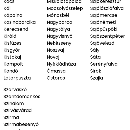
Kács
Miskolctapolca
Sajókeresztúr
Kál
Mocsolyástelep
Sajólászlófalva
Kápolna
Mónosbél
Sajómercse
Kazincbarcika
Nagybarca
Sajónémeti
Kerecsend
Nagytálya
Sajópüspöki
Királd
Nagyvisnyó
Sajószentpéter
Kisfüzes
Nekézseny
Sajóvelezd
Kisgyőr
Noszvaj
Sály
Kistokaj
Novaj
Sáta
Kompolt
Nyékládháza
Serényfalva
Kondó
Ómassa
Sirok
Latorpuszta
Ostoros
Szajla
Szarvaskő
Szentdomonkos
Szihalom
Szilvásvárad
Szirma
Szirmabesenyő