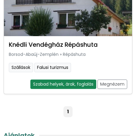
Knédli Vendégház Répáshuta
Borsod-Abaúj-Zemplén
»
Répáshuta
Szállások
Falusi turizmus
Szabad helyek, árak, foglalás
Megnézem
1
Ajánlatok