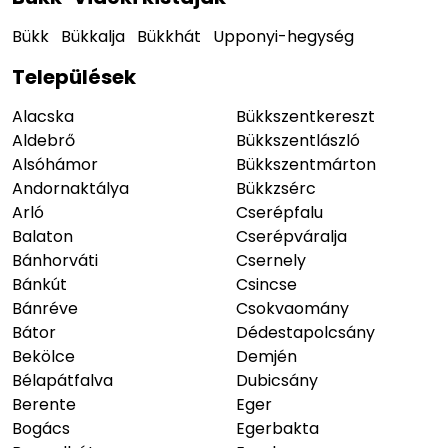
Bükk
Bükkalja
Bükkhát
Upponyi-hegység
Települések
Alacska
Bükkszentkereszt
Aldebrő
Bükkszentlászló
Alsóhámor
Bükkszentmárton
Andornaktálya
Bükkzsérc
Arló
Cserépfalu
Balaton
Cserépváralja
Bánhorváti
Csernely
Bánkút
Csincse
Bánréve
Csokvaomány
Bátor
Dédestapolcsány
Bekölce
Demjén
Bélapátfalva
Dubicsány
Berente
Eger
Bogács
Egerbakta