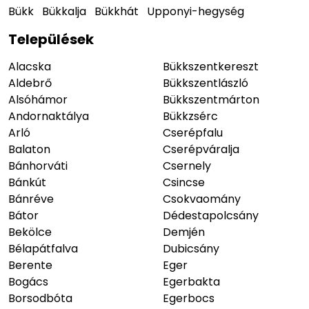
Bükk
Bükkalja
Bükkhát
Upponyi-hegység
Települések
Alacska
Bükkszentkereszt
Aldebrő
Bükkszentlászló
Alsóhámor
Bükkszentmárton
Andornaktálya
Bükkzsérc
Arló
Cserépfalu
Balaton
Cserépváralja
Bánhorváti
Csernely
Bánkút
Csincse
Bánréve
Csokvaomány
Bátor
Dédestapolcsány
Bekölce
Demjén
Bélapátfalva
Dubicsány
Berente
Eger
Bogács
Egerbakta
Borsodbóta
Egerbocs