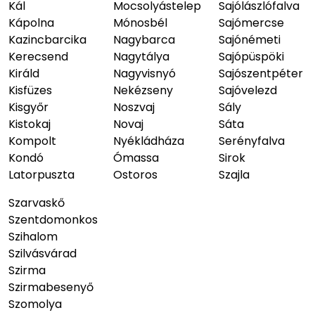
Kál
Mocsolyástelep
Sajólászlófalva
Kápolna
Mónosbél
Sajómercse
Kazincbarcika
Nagybarca
Sajónémeti
Kerecsend
Nagytálya
Sajópüspöki
Királd
Nagyvisnyó
Sajószentpéter
Kisfüzes
Nekézseny
Sajóvelezd
Kisgyőr
Noszvaj
Sály
Kistokaj
Novaj
Sáta
Kompolt
Nyékládháza
Serényfalva
Kondó
Ómassa
Sirok
Latorpuszta
Ostoros
Szajla
Szarvaskő
Szentdomonkos
Szihalom
Szilvásvárad
Szirma
Szirmabesenyő
Szomolya