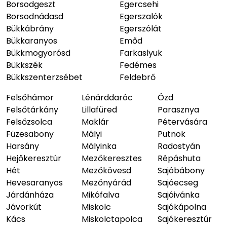
Borsodgeszt
Egercsehi
Borsodnádasd
Egerszalók
Bükkábrány
Egerszólát
Bükkaranyos
Emőd
Bükkmogyorósd
Farkaslyuk
Bükkszék
Fedémes
Bükkszenterzsébet
Feldebrő
Felsőhámor
Lénárddaróc
Ózd
Felsőtárkány
Lillafüred
Parasznya
Felsőzsolca
Maklár
Pétervására
Füzesabony
Mályi
Putnok
Harsány
Mályinka
Radostyán
Hejőkeresztúr
Mezőkeresztes
Répáshuta
Hét
Mezőkövesd
Sajóbábony
Hevesaranyos
Mezőnyárád
Sajóecseg
Járdánháza
Mikófalva
Sajóivánka
Jávorkút
Miskolc
Sajókápolna
Kács
Miskolctapolca
Sajókeresztúr