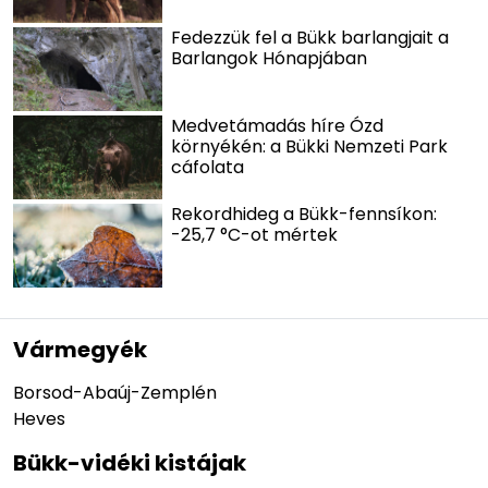
Fedezzük fel a Bükk barlangjait a
Barlangok Hónapjában
Medvetámadás híre Ózd
környékén: a Bükki Nemzeti Park
cáfolata
Rekordhideg a Bükk-fennsíkon:
-25,7 °C-ot mértek
Vármegyék
Borsod-Abaúj-Zemplén
Heves
Bükk-vidéki kistájak